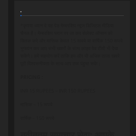
.
*कृपया ध्यान दे यह पेड मेम्बरशिप न्यूज डिजिटल मीडिया
चैनल है। मेम्बरशिप प्लान पर जा कर सेलेक्ट ऑप्शन को
क्लिक करे और मासिक केवल 15 रूपये या वार्षिक 150 रूपये
भुगतान कर आप सभी खबरों के साथ लाइव वेब टीवी भी देख
सकेंगे। हमें सहयोग करें ताकि हम और भी अधिक ताजा खबरे
पूरी विश्वसनीयता के साथ आप तक पंहुचा सके।
PRICING :
INR 15 RUPEES – INR 150 RUPEES
मासिक – 15 रूपये
वार्षिक – 150 रूपये
नवीनतम समाचार सेवा: आपके