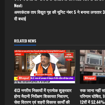
o
Next:
s
अमरकंटक ताप विद्युत गृह की यूनिट नंबर 5 ने बनाया लगातार 300
दी बधाई
t
n
a
RELATED NEWS
v
i
g
Bhopal
Bhopal
a
t
413 नगरीय निकायों में प्रत्येक शुक्रवार
रुक जाना नहीं सह
होगा मैदानी निरीक्षण शिकायत निवारण,
परिणाम घोषित, 1
i
सेवा वितरण एवं शहरी विकास कार्यों की
12वीं में 52.44%