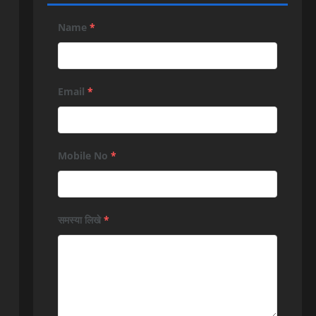
Name
*
Email
*
Mobile No
*
समस्या लिखे
*