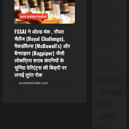
INR 15
RUPEES –
scn news india
INR 150
RUPEES
FSSAI ने ओल्ड मंक , रॉयल
मासिक – 15
चैलेंज (Royal Challenge),
रूपये
मैकडॉवेल्स (McDowell’s) और
बैगपाइपर (Bagpiper) जैसी
वार्षिक –
लोकप्रिय शराब कंपनियों के
150 रूपये
चुनिंदा वेरिएंट्स की बिक्री पर
लगाई तुरंत रोक
नवीनतम
scnnewsindia.com
August 4,
समाचार
2026
सेवा:
आपके
लिए,