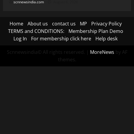
scnnewsindia.com
August 6, 2026
Home
About us
contact us
MP
Privacy Policy
TERMS and CONDITIONS:
Membership Plan Demo
Log In
For membership click here
Help desk
Scnnewsindia© All rights reserved.
|
MoreNews
by AF
themes.