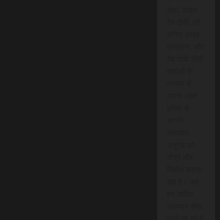
सेवा, लाइव
वेब टीवी, लो-
कॉस्ट लाइव
प्रसारण, और
वेब टीवी जैसी
सेवाओं के
माध्यम से,
हमारा उद्देश
हमेशा से
आपके
समाचार
अनुभव को
तीव्र और
निर्बाध बनाना
रहा है। अब,
हम त्वरित
समाचार सेवा
लाने जा रहे हैं