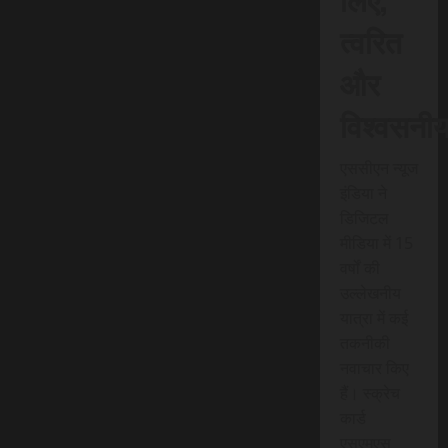
त्वरित
और
विश्वसनी
एससीएन न्यूज
इंडिया ने
डिजिटल
मीडिया में 15
वर्षों की
उल्लेखनीय
यात्रा में कई
तकनीकी
नवाचार किए
हैं। स्क्रेच
कार्ड
एसएमएस