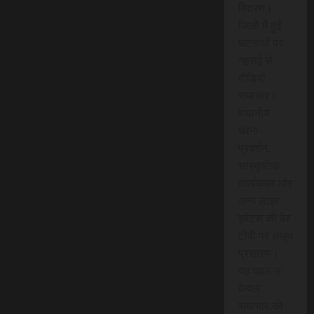
वितरण।
जिलों में हुई
घटनाओं पर
गहराई से
वीडियो
समाचार।
स्थानीय
धरना-
प्रदर्शन,
सांस्कृतिक
कार्यक्रम और
अन्य लाइव
इवेंट्स को वेब
टीवी पर लाइव
प्रसारण।
यह पहल न
केवल
समाचार को