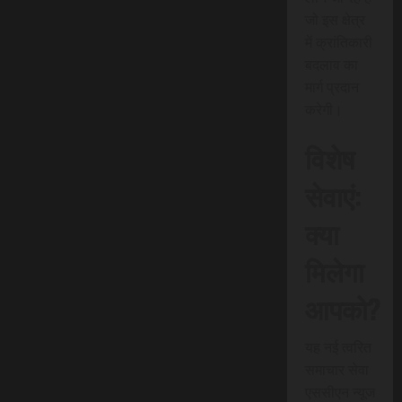
जो इस क्षेत्र
में क्रांतिकारी
बदलाव का
मार्ग प्रदान
करेगी।
विशेष
सेवाएं:
क्या
मिलेगा
आपको?
यह नई त्वरित
समाचार सेवा
एससीएन न्यूज