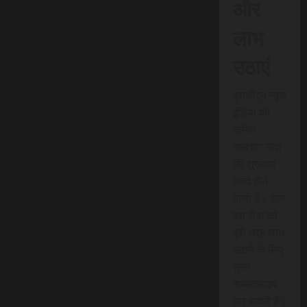
और
लाभ
उठाएं
एससीएन न्यूज
इंडिया की
त्वरित
समाचार सेवा
की शुरुआत
जल्द होने
वाली है। आप
इस सेवा का
पूरी तरह लाभ
उठाने के लिए
तुरंत
सब्सक्राइब
कर सकते हैं।