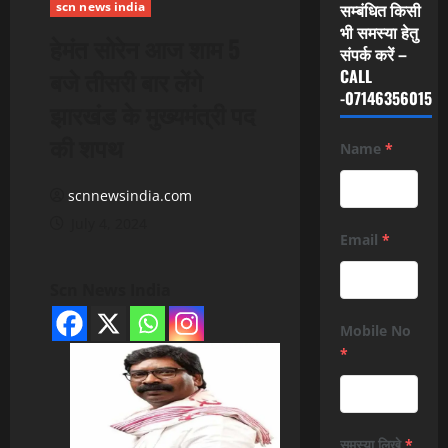
scn news india
सम्बंधित किसी
भी समस्या हेतु
हेमंत सोरेन आज शाम 5
संपर्क करें –
बजे तीसरी बार लेंगे
CALL
-07146356015
झारखंड के मुख्यमंत्री पद
की शपथ
Name
*
scnnewsindia.com
July 4, 2024
Email
*
Scn News India
Mobile No
*
समस्या लिखे
*