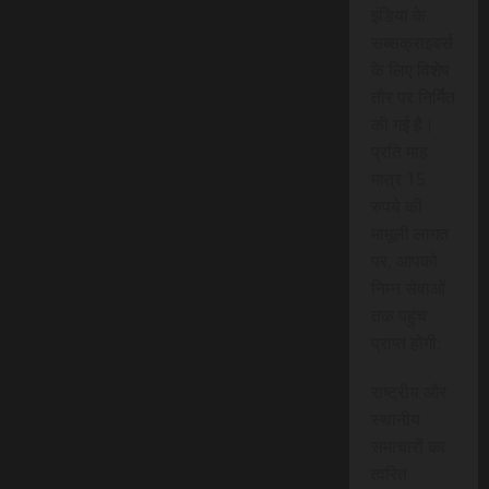
इंडिया के
सब्सक्राइबर्स
के लिए विशेष
तौर पर निर्मित
की गई है।
प्रति माह
मात्र 15
रुपये की
मामूली लागत
पर, आपको
निम्न सेवाओं
तक पहुंच
प्राप्त होगी:
राष्ट्रीय और
स्थानीय
समाचारों का
त्वरित