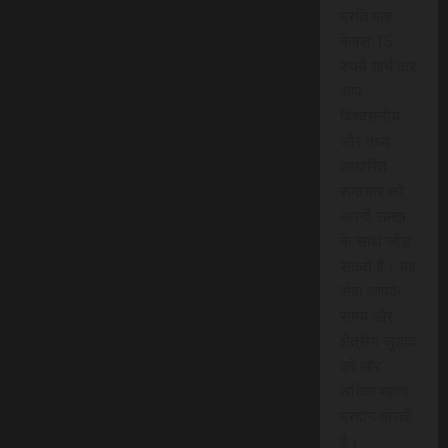
प्रति माह
केवल 15
रुपये खर्च कर
आप
विश्वसनीय
और तथ्य
आधारित
समाचार को
अपनी समझ
के साथ जोड़
सकते हैं। यह
सेवा आपके
समय और
क्षेत्रीय जुड़ाव
को और
अधिक महत्व
प्रदान करती
है।