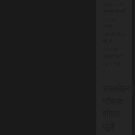
बेहतर ढंग से
प्रस्तुत करती
है, बल्कि
आपके
स्थानीय क्षेत्र
को भी
डिजिटल
प्लेटफॉर्म पर
रफ़्तार देती
है।
सब्सक्रिप
मॉडल:
शीघ्र
जुड़ें