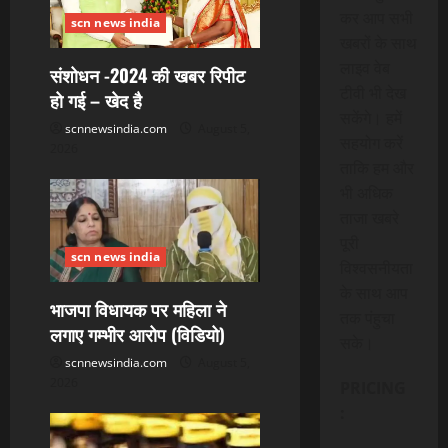
कर आप सभी
scn news india
g
खबरों के साथ
लाइव वेब
a
संशोधन -2024 की खबर रिपीट
टीवी भी देख
हो गई – खेद है
t
सकेंगे। हमें
scnnewsindia.com
August 5,
सहयोग करें
2026
i
ताकि हम और
भी अधिक
o
ताजा खबरे
n
पूरी
scn news india
विश्वसनीयता
के साथ आप
भाजपा विधायक पर महिला ने
तक पंहुचा
लगाए गम्भीर आरोप (विडियो)
सके।
scnnewsindia.com
August 5,
2026
PRICING
: