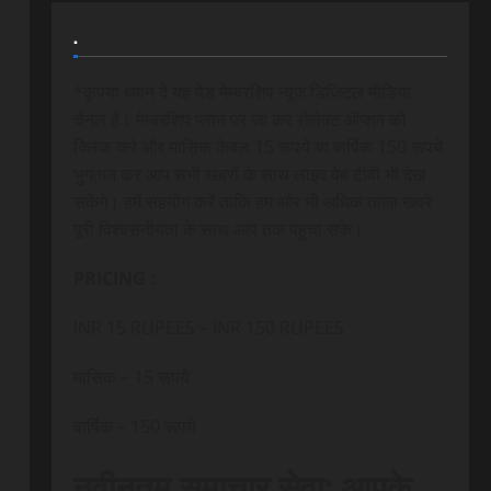
.
*कृपया ध्यान दे यह पेड मेम्बरशिप न्यूज डिजिटल मीडिया
चैनल है। मेम्बरशिप प्लान पर जा कर सेलेक्ट ऑप्शन को
क्लिक करे और मासिक केवल 15 रूपये या वार्षिक 150 रूपये
भुगतान कर आप सभी खबरों के साथ लाइव वेब टीवी भी देख
सकेंगे। हमें सहयोग करें ताकि हम और भी अधिक ताजा खबरे
पूरी विश्वसनीयता के साथ आप तक पंहुचा सके।
PRICING :
INR 15 RUPEES – INR 150 RUPEES
मासिक – 15 रूपये
वार्षिक – 150 रूपये
नवीनतम समाचार सेवा: आपके