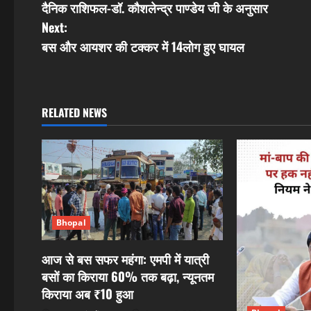
दैनिक राशिफल-डॉ. कौशलेन्द्र पाण्डेय जी के अनुसार
o
Next:
s
बस और आयशर की टक्कर में 14लोग हुए घायल
t
n
RELATED NEWS
a
v
i
g
Bhopal
a
आज से बस सफर महंगा: एमपी में यात्री
बसों का किराया 60% तक बढ़ा, न्यूनतम
t
किराया अब ₹10 हुआ