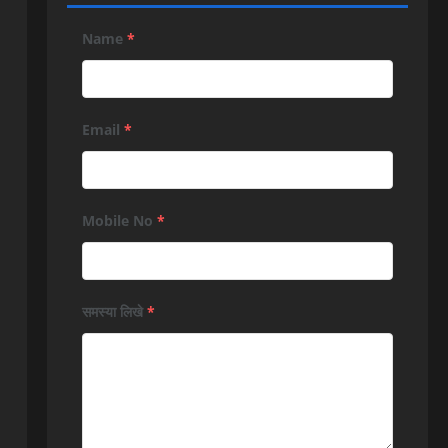
Name
*
Email
*
Mobile No
*
समस्या लिखे
*