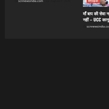
i
Bhopal
scnnewsindia.com
August 6, 2026
o
माँ बाप की सेवा न
n
नहीं – UCC कान
scnnewsindia.c