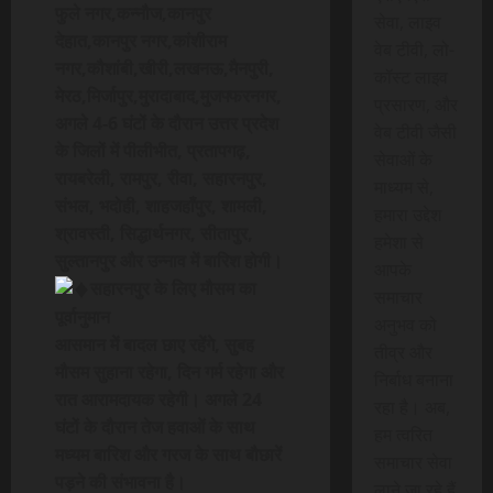
फुले नगर,कन्नौज,कानपुर
सेवा, लाइव
देहात,कानपुर नगर,कांशीराम
वेब टीवी, लो-
नगर,कौशांबी,खीरी,लखनऊ,मैनपुरी,
कॉस्ट लाइव
मेरठ,मिर्जापुर,मुरादाबाद,मुजफ्फरनगर,
प्रसारण, और
अगले 4-6 घंटों के दौरान उत्तर प्रदेश
वेब टीवी जैसी
के जिलों में पीलीभीत, प्रतापगढ़,
सेवाओं के
रायबरेली, रामपुर, रीवा, सहारनपुर,
माध्यम से,
संभल, भदोही, शाहजहाँपुर, शामली,
हमारा उद्देश
श्रावस्ती, सिद्धार्थनगर, सीतापुर,
हमेशा से
सुल्तानपुर और उन्नाव में बारिश होगी।
आपके
सहारनपुर के लिए मौसम का
समाचार
पूर्वानुमान
अनुभव को
आसमान में बादल छाए रहेंगे, सुबह
तीव्र और
मौसम सुहाना रहेगा, दिन गर्म रहेगा और
निर्बाध बनाना
रात आरामदायक रहेगी। अगले 24
रहा है। अब,
घंटों के दौरान तेज हवाओं के साथ
हम त्वरित
मध्यम बारिश और गरज के साथ बौछारें
समाचार सेवा
पड़ने की संभावना है।
लाने जा रहे हैं