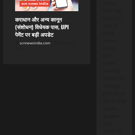
वितरण।
scn news india
जिलों में हुई
घटनाओं पर
कराधान और अन्य कानून
गहराई से
(संशोधन) विधेयक पास, UPI
वीडियो
पेमेंट पर बड़ी अपडेट
समाचार।
scnnewsindia.com
August 9,
स्थानीय
2026
धरना-
प्रदर्शन,
सांस्कृतिक
कार्यक्रम और
अन्य लाइव
इवेंट्स को वेब
टीवी पर लाइव
प्रसारण।
यह पहल न
केवल
समाचार को