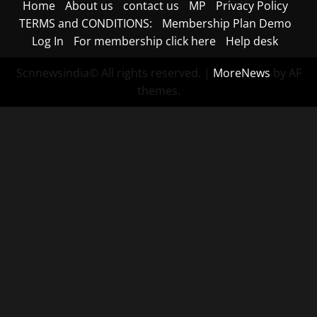
Home
About us
contact us
MP
Privacy Policy
TERMS and CONDITIONS:
Membership Plan Demo
Log In
For membership click here
Help desk
Scnnewsindia© All rights reserved.
|
MoreNews
by AF
themes.