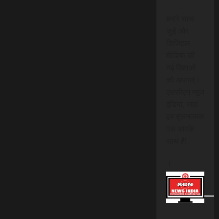
हमारे साथ
जुड़ें और
डिजिटल
मीडिया की
नई दिशाओं
को अपनाएं।
एससीएन न्यूज
इंडिया, जहां
हर सूचनात्मक
पल आपके
साथ है!
।