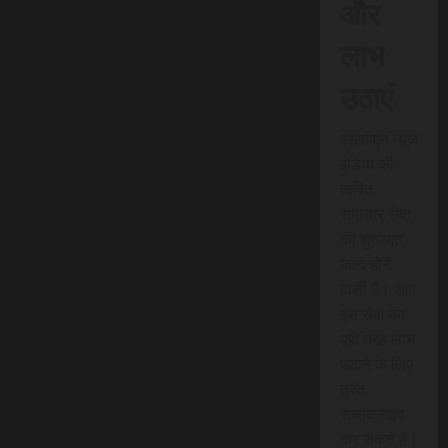
और
लाभ
उठाएं
एससीएन न्यूज
इंडिया की
त्वरित
समाचार सेवा
की शुरुआत
जल्द होने
वाली है। आप
इस सेवा का
पूरी तरह लाभ
उठाने के लिए
तुरंत
सब्सक्राइब
कर सकते हैं।