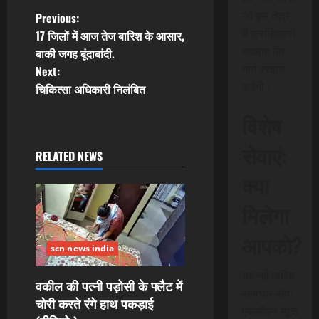
P
जो इस क्षेत्र
Previous:
में क्रांतिकारी
17 जिलों में आज तेज बारिश के आसार,
o
बदलाव का
बाकी जगह बूंदाबांदी.
मार्ग प्रदान
Next:
s
करेगी।
चिकित्सा अधिकारी निलंबित
t
विशेष
n
सेवाएं:
RELATED NEWS
a
क्या
v
मिलेगा
i
आपको?
scn news india
g
यह नई त्वरित
a
वकील की पत्नी पड़ोसी के फ्लैट में
समाचार सेवा
चोरी करते रंगे हाथ पकड़ाई
एससीएन न्यूज