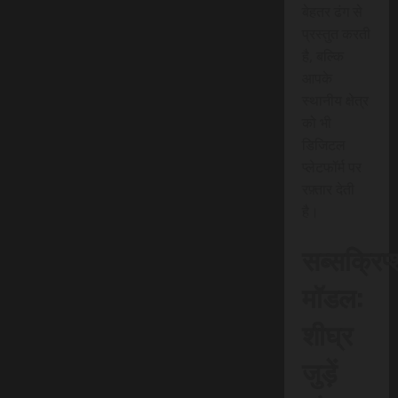
बेहतर ढंग से
प्रस्तुत करती
है, बल्कि
आपके
स्थानीय क्षेत्र
को भी
डिजिटल
प्लेटफॉर्म पर
रफ़्तार देती
है।
सब्सक्रिप
मॉडल:
शीघ्र
जुड़ें