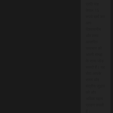
प्रति माह
केवल 15
रुपये खर्च कर
आप
विश्वसनीय
और तथ्य
आधारित
समाचार को
अपनी समझ
के साथ जोड़
सकते हैं। यह
सेवा आपके
समय और
क्षेत्रीय जुड़ाव
को और
अधिक महत्व
प्रदान करती
है।