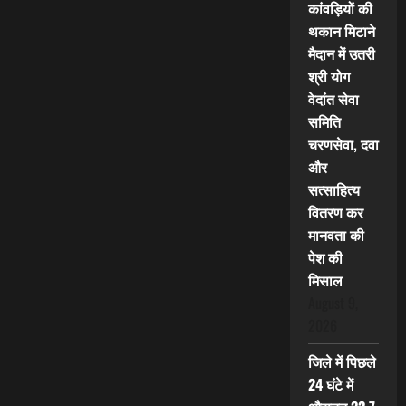
कांवड़ियों की
थकान मिटाने
मैदान में उतरी
श्री योग
वेदांत सेवा
समिति
चरणसेवा, दवा
और
सत्साहित्य
वितरण कर
मानवता की
पेश की
मिसाल
August 9,
2026
जिले में पिछले
24 घंटे में