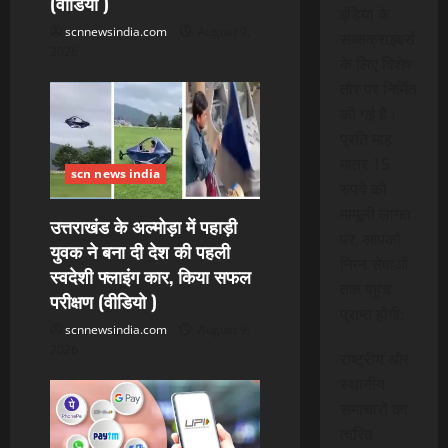
t
(वीडियो )
इंडिया के
scnnewsindia.com
August 9,
i
सब्सक्राइबर्स
2026
के लिए विशेष
o
तौर पर निर्मित
की गई है।
n
प्रति माह
मात्र 15
scn news india
रुपये की
मामूली लागत
उत्तराखंड के अल्मोड़ा में पहाड़ी
पर, आपको
युवक ने बना दी देश की पहली
निम्न सेवाओं
स्वदेशी फ्लाइंग कार, किया सफल
तक पहुंच
परीक्षण (वीडियो )
प्राप्त होगी:
scnnewsindia.com
August 9,
2026
राष्ट्रीय और
स्थानीय
समाचारों का
त्वरित