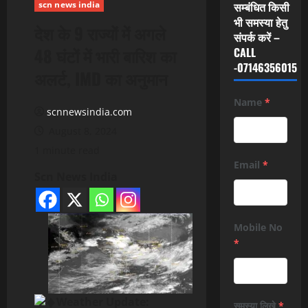
scn news india
सम्बंधित किसी
भी समस्या हेतु
देश के 9 राज्‍यों में अगले
संपर्क करें –
48 घंटों में भारी बारिश का
CALL
-07146356015
अलर्ट, IMD का अनुमान
Name
*
scnnewsindia.com
August 8, 2024
1 minute read
Email
*
Scn News India
Mobile No
*
Weather Update:
समस्या लिखे
*