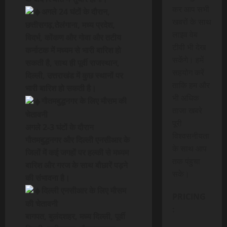
कर आप सभी
अगले 24 घंटों के दौरान,
खबरों के साथ
छत्तीसगढ़,तेलंगाना, मध्य प्रदेश,
लाइव वेब
विदर्भ, कोंकण और गोवा और तटीय
टीवी भी देख
कर्नाटक में मध्यम से भारी बारिश हो
सकेंगे। हमें
सकती है, साथ ही पूर्वी राजस्थान,
सहयोग करें
दिल्ली, उत्तराखंड में कुछ स्थानों पर
ताकि हम और
भारी बारिश हो सकती है।
भी अधिक
गौतमबुद्धनगर के लिए मौसम की
ताजा खबरे
चेतावनी
पूरी
अगले 2-3 घंटों के दौरान
विश्वसनीयता
गौतमबुद्धनगर और दिल्ली एनसीआर के
के साथ आप
जिलों में कई जगहों पर हल्की से मध्यम
तक पंहुचा
बारिश और गरज के साथ बौछारें पड़ने
सके।
की संभावना है।
दिल्ली एनसीआर के लिए मौसम
PRICING
की चेतावनी
:
बागपत, बुलंदशहर, मध्य दिल्ली, पूर्वी