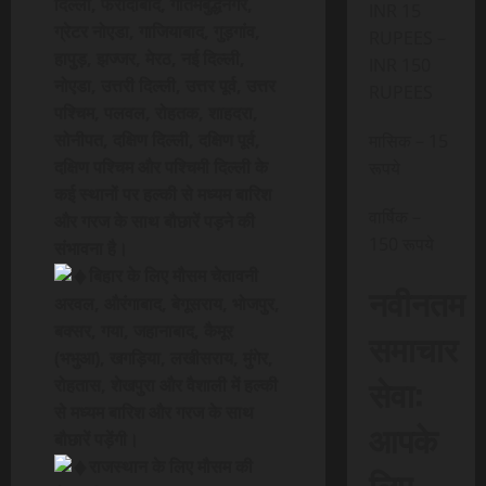
दिल्ली, फरीदाबाद, गौतमबुद्धनगर,
INR 15
ग्रेटर नोएडा, गाजियाबाद, गुड़गांव,
RUPEES –
हापुड़, झज्जर, मेरठ, नई दिल्ली,
INR 150
नोएडा, उत्तरी दिल्ली, उत्तर पूर्व, उत्तर
RUPEES
पश्चिम, पलवल, रोहतक, शाहदरा,
सोनीपत, दक्षिण दिल्ली, दक्षिण पूर्व,
मासिक – 15
दक्षिण पश्चिम और पश्चिमी दिल्ली के
रूपये
कई स्थानों पर हल्की से मध्यम बारिश
वार्षिक –
और गरज के साथ बौछारें पड़ने की
150 रूपये
संभावना है।
बिहार के लिए मौसम चेतावनी
नवीनतम
अरवल, औरंगाबाद, बेगूसराय, भोजपुर,
बक्सर, गया, जहानाबाद, कैमूर
समाचार
(भभुआ), खगड़िया, लखीसराय, मुंगेर,
सेवा:
रोहतास, शेखपुरा और वैशाली में हल्की
से मध्यम बारिश और गरज के साथ
आपके
बौछारें पड़ेंगी।
राजस्थान के लिए मौसम की
लिए,