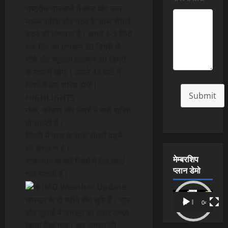
राष्ट्रीय राजधानी में आज और कल
मध्यम बारिश और गरज के साथ बौछारें
पड़ने की संभावना है। अगले 4-5 दिनों
तक दिन का तापमान 30 डिग्री से
नीचे और न्यूनतम तापमान 20 डिग्री
के मध्य में रहेगा। अगले 48 घंटों में
विदर्भ में तेज बारिश होगी।
Submit
HIGHLIGHTS
गोवा, कोंकण और विदर्भ में भारी बारिश
हो सकती है।
दिल्
ली में गरज के साथ बौछारें पड़ने
की संभावना है।
मेम्बरशिप
राजस्
थान के कई जिलों में तेज हवाएं
प्लान डेमो
चल सकती हैं।
IMD Weather Update:
Video
मानसून के दो महीने बीत चुके हैं। जून
00:00
04:54
Player
और जुलाई में मानसून का असर अच्
छा
खासा देखा गया। अब अगस्
त की