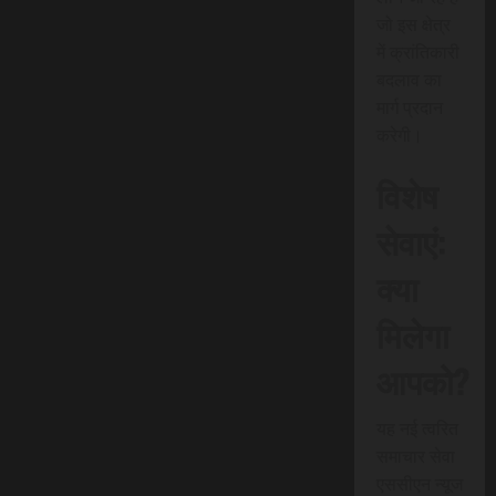
जो इस क्षेत्र
में क्रांतिकारी
बदलाव का
मार्ग प्रदान
करेगी।
विशेष
सेवाएं:
क्या
मिलेगा
आपको?
यह नई त्वरित
समाचार सेवा
एससीएन न्यूज