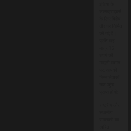
इंडिया के
सब्सक्राइबर्स
के लिए विशेष
तौर पर निर्मित
की गई है।
प्रति माह
मात्र 15
रुपये की
मामूली लागत
पर, आपको
निम्न सेवाओं
तक पहुंच
प्राप्त होगी:
राष्ट्रीय और
स्थानीय
समाचारों का
त्वरित