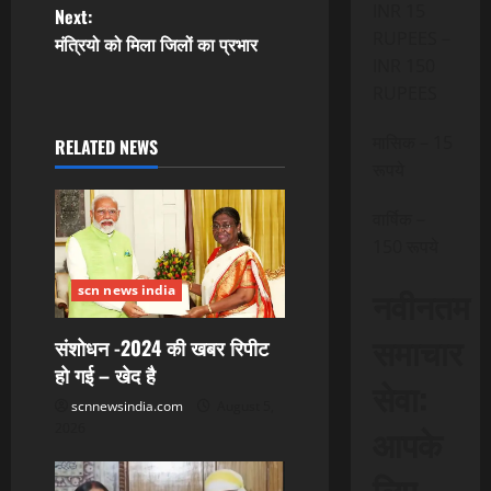
INR 15
Next:
s
RUPEES –
मंत्रियो को मिला जिलों का प्रभार
INR 150
t
RUPEES
n
मासिक – 15
RELATED NEWS
a
रूपये
v
वार्षिक –
150 रूपये
i
नवीनतम
scn news india
g
समाचार
a
संशोधन -2024 की खबर रिपीट
हो गई – खेद है
सेवा:
t
scnnewsindia.com
August 5,
आपके
2026
i
लिए,