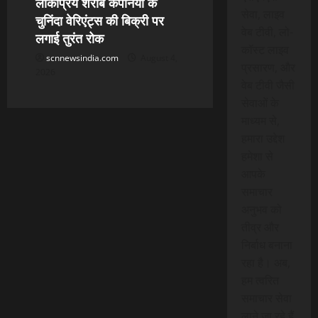
लोकप्रिय शराब कंपनियों के
सेवा, लाइव
चुनिंदा वेरिएंट्स की बिक्री पर
वेब टीवी, लो-
लगाई तुरंत रोक
कॉस्ट लाइव
scnnewsindia.com
August 4,
प्रसारण, और
2026
वेब टीवी जैसी
सेवाओं के
माध्यम से,
हमारा उद्देश
हमेशा से
आपके
समाचार
अनुभव को
तीव्र और
निर्बाध बनाना
रहा है। अब,
हम त्वरित
समाचार सेवा
लाने जा रहे हैं