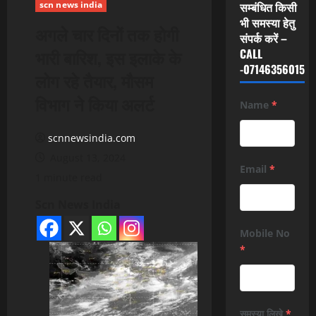
scn news india
सम्बंधित किसी
भी समस्या हेतु
अगले चार दिनों तक होगी
संपर्क करें –
भारी बारिश, इस इलाके के
CALL
-07146356015
लोग रहे तैयार, मौसम
विभाग ने किया अलर्ट
Name
*
scnnewsindia.com
August 13, 2024
Email
*
1 minute read
Scn News India
Mobile No
*
समस्या लिखे
*