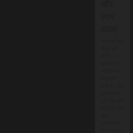
और
लाभ
उठाएं
एससीएन न्यूज
इंडिया की
त्वरित
समाचार सेवा
की शुरुआत
जल्द होने
वाली है। आप
इस सेवा का
पूरी तरह लाभ
उठाने के लिए
तुरंत
सब्सक्राइब
कर सकते हैं।