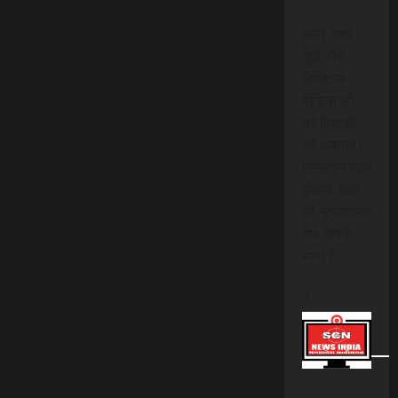
हमारे साथ
जुड़ें और
डिजिटल
मीडिया की
नई दिशाओं
को अपनाएं।
एससीएन न्यूज
इंडिया, जहां
हर सूचनात्मक
पल आपके
साथ है!
।