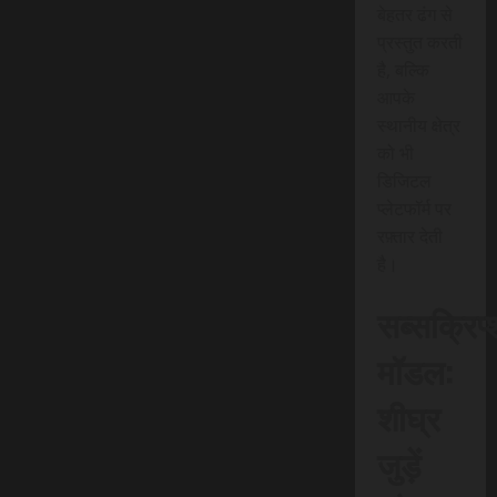
बेहतर ढंग से
प्रस्तुत करती
है, बल्कि
आपके
स्थानीय क्षेत्र
को भी
डिजिटल
प्लेटफॉर्म पर
रफ़्तार देती
है।
सब्सक्रिप
मॉडल:
शीघ्र
जुड़ें