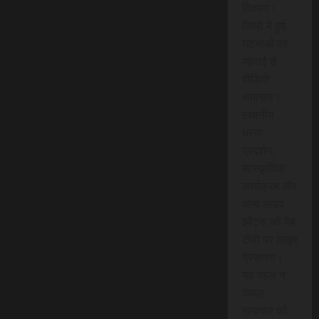
वितरण।
जिलों में हुई
घटनाओं पर
गहराई से
वीडियो
समाचार।
स्थानीय
धरना-
प्रदर्शन,
सांस्कृतिक
कार्यक्रम और
अन्य लाइव
इवेंट्स को वेब
टीवी पर लाइव
प्रसारण।
यह पहल न
केवल
समाचार को