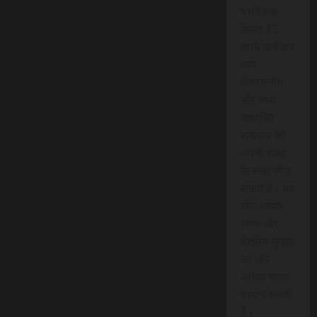
प्रति माह
केवल 15
रुपये खर्च कर
आप
विश्वसनीय
और तथ्य
आधारित
समाचार को
अपनी समझ
के साथ जोड़
सकते हैं। यह
सेवा आपके
समय और
क्षेत्रीय जुड़ाव
को और
अधिक महत्व
प्रदान करती
है।