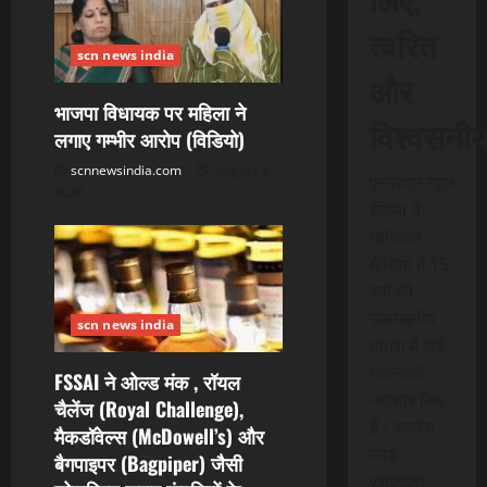
o
त्वरित
n
scn news india
और
भाजपा विधायक पर महिला ने
विश्वसनी
लगाए गम्भीर आरोप (विडियो)
scnnewsindia.com
August 5,
एससीएन न्यूज
2026
इंडिया ने
डिजिटल
मीडिया में 15
वर्षों की
उल्लेखनीय
scn news india
यात्रा में कई
तकनीकी
FSSAI ने ओल्ड मंक , रॉयल
नवाचार किए
चैलेंज (Royal Challenge),
हैं। स्क्रेच
मैकडॉवेल्स (McDowell’s) और
कार्ड
बैगपाइपर (Bagpiper) जैसी
एसएमएस