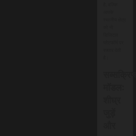
है, बल्कि
आपके
स्थानीय क्षेत्र
को भी
डिजिटल
प्लेटफॉर्म पर
रफ़्तार देती
है।
सब्सक्रिप
मॉडल:
शीघ्र
जुड़ें
और