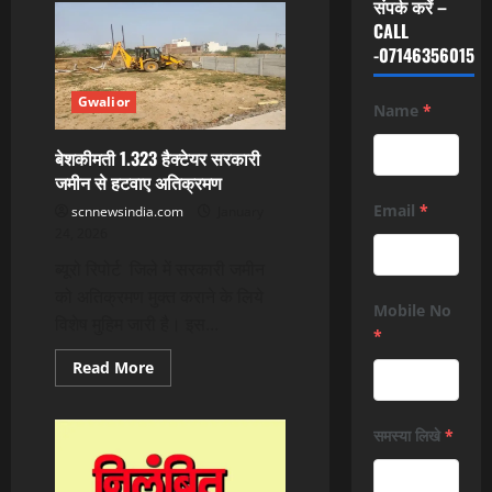
संपर्क करें –
CALL
-07146356015
Gwalior
Name
*
बेशकीमती 1.323 हैक्टेयर सरकारी
जमीन से हटवाए अतिक्रमण
Email
*
scnnewsindia.com
January
24, 2026
ब्यूरो रिपोर्ट जिले में सरकारी जमीन
को अतिक्रमण मुक्त कराने के लिये
Mobile No
विशेष मुहिम जारी है। इस...
*
Read
Read More
more
about
बेशकीमती
1.323
समस्या लिखे
*
हैक्टेयर
सरकारी
जमीन
से