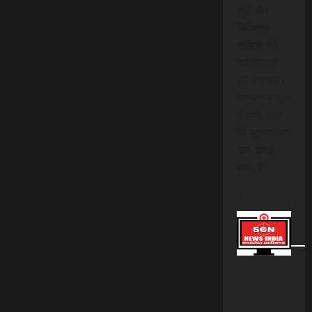
जुड़ें और
डिजिटल
मीडिया की
नई दिशाओं
को अपनाएं।
एससीएन न्यूज
इंडिया, जहां
हर सूचनात्मक
पल आपके
साथ है!
।