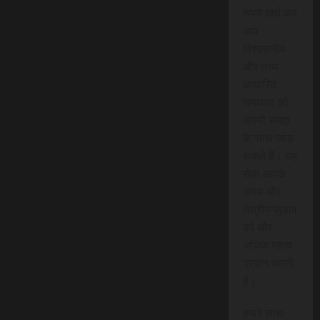
रुपये खर्च कर
आप
विश्वसनीय
और तथ्य
आधारित
समाचार को
अपनी समझ
के साथ जोड़
सकते हैं। यह
सेवा आपके
समय और
क्षेत्रीय जुड़ाव
को और
अधिक महत्व
प्रदान करती
है।
हमारे साथ