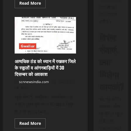
Read
Read More
बदलाव का
more
about
मार्ग प्रदान
श्रीमंत
सिंधिया
करेगी।
के
जन्म
दिवस
विशेष
के
अवसर
पर
सेवाएं:
Gwalior
सत्येन्द्र
शर्मा
ने
क्या
फल
अत्यधिक ठंड को ध्यान में रखकर जिले
वितरण
के स्कूलों व आंगनबाड़ियों में 30
किया
मिलेगा
दिसम्बर को अवकाश
scnnewsindia.com
December
आपको?
29, 2025
ब्यूरो रिपोर्ट ग्वालियर- अत्यधिक ठंड
यह नई त्वरित
व शीत लहर को ध्यान में रखकर जिले
समाचार सेवा
के सभी शासकीय व...
एससीएन न्यूज
इंडिया के
Read
Read More
more
सब्सक्राइबर्स