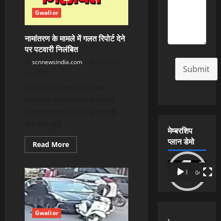
हटवाए
अतिक्रमण
Gwalior
नामांतरण के मामले में गलत रिपोर्ट देने
पर पटवारी निलंबित
scnnewsindia.com
January
Submit
24, 2026
ब्यूरो रिपोर्ट गलत रिपोर्ट देकर
नामांतरण प्रकरण खारिज कराना
भितरवार तहसील क्षेत्र के पटवारी
हीरा सिंह कुर्रे...
मेम्बरशिप
प्लान डेमो
Read
Read More
more
about
नामांतरण
Video
के
00:00
04:54
Player
मामले
में
गलत
रिपोर्ट
देने
पर
Gwalior
.
पटवारी