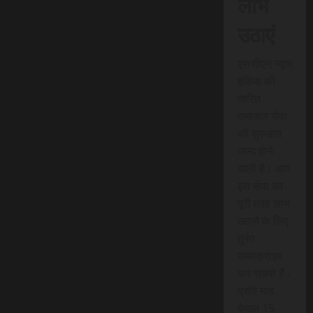
लाभ
उठाएं
एससीएन न्यूज
इंडिया की
त्वरित
समाचार सेवा
की शुरुआत
जल्द होने
वाली है। आप
इस सेवा का
पूरी तरह लाभ
उठाने के लिए
तुरंत
सब्सक्राइब
कर सकते हैं।
प्रति माह
केवल 15