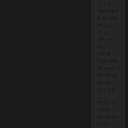
इंडिया के
सब्सक्राइबर्स
के लिए विशेष
तौर पर निर्मित
की गई है।
प्रति माह
मात्र 15
रुपये की
मामूली लागत
पर, आपको
निम्न सेवाओं
तक पहुंच
प्राप्त होगी:
राष्ट्रीय और
स्थानीय
समाचारों का
त्वरित