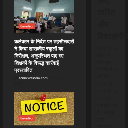
o
त्वरित
n
और
Gwalior
विश्वसनी
कलेक्टर के निर्देश पर तहसीलदारों
ने किया शासकीय स्कूलों का
एससीएन न्यूज
निरीक्षण, अनुपस्थित पाए गए
इंडिया ने
शिक्षकों के विरूद्ध कार्रवाई
डिजिटल
प्रस्तावित
मीडिया में 15
वर्षों की
scnnewsindia.com
July 10,
उल्लेखनीय
2026
यात्रा में कई
तकनीकी
नवाचार किए
हैं। स्क्रेच
Gwalior
कार्ड
एसएमएस