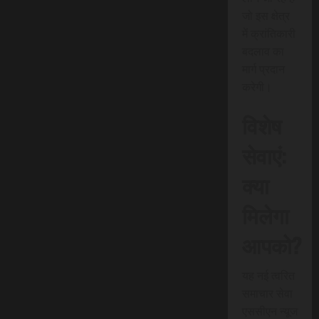
जो इस क्षेत्र
में क्रांतिकारी
बदलाव का
मार्ग प्रदान
करेगी।
विशेष
सेवाएं:
क्या
मिलेगा
आपको?
यह नई त्वरित
समाचार सेवा
एससीएन न्यूज