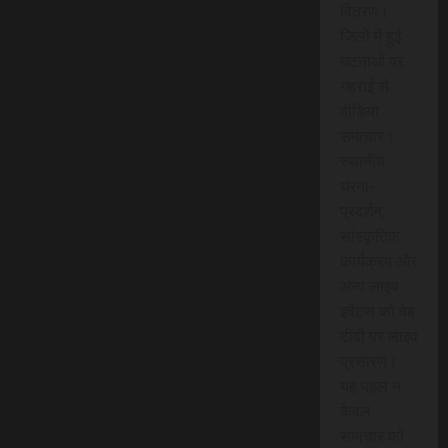
वितरण।
जिलों में हुई
घटनाओं पर
गहराई से
वीडियो
समाचार।
स्थानीय
धरना-
प्रदर्शन,
सांस्कृतिक
कार्यक्रम और
अन्य लाइव
इवेंट्स को वेब
टीवी पर लाइव
प्रसारण।
यह पहल न
केवल
समाचार को