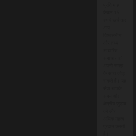
प्रति माह
केवल 15
रुपये खर्च कर
आप
विश्वसनीय
और तथ्य
आधारित
समाचार को
अपनी समझ
के साथ जोड़
सकते हैं। यह
सेवा आपके
समय और
क्षेत्रीय जुड़ाव
को और
अधिक महत्व
प्रदान करती
है।