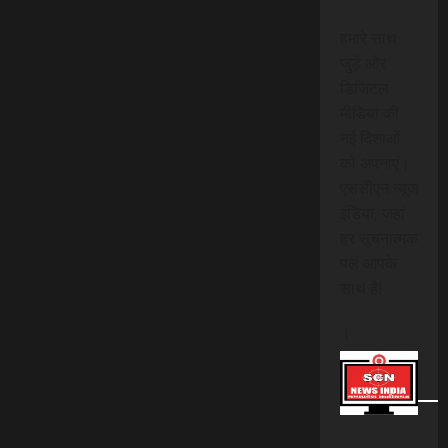
हमारे साथ
जुड़ें और
डिजिटल
मीडिया की
नई दिशाओं
को अपनाएं।
एससीएन न्यूज
इंडिया, जहां
हर सूचनात्मक
पल आपके
साथ है!
।