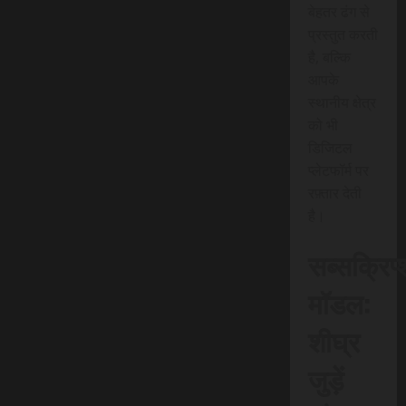
बेहतर ढंग से
प्रस्तुत करती
है, बल्कि
आपके
स्थानीय क्षेत्र
को भी
डिजिटल
प्लेटफॉर्म पर
रफ़्तार देती
है।
सब्सक्रिप
मॉडल:
शीघ्र
जुड़ें