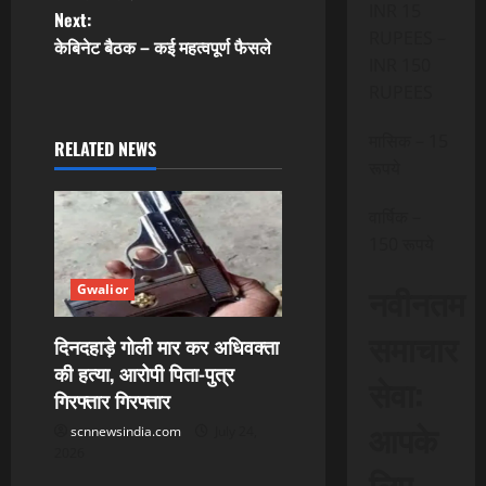
INR 15
Next:
s
RUPEES –
केबिनेट बैठक – कई महत्वपूर्ण फैसले
INR 150
t
RUPEES
n
मासिक – 15
RELATED NEWS
a
रूपये
v
वार्षिक –
150 रूपये
i
नवीनतम
Gwalior
g
समाचार
a
दिनदहाड़े गोली मार कर अधिवक्ता
की हत्या, आरोपी पिता-पुत्र
सेवा:
t
गिरफ्तार गिरफ्तार
आपके
scnnewsindia.com
July 24,
i
2026
लिए,