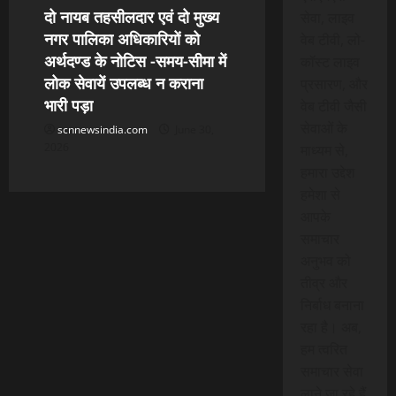
दो नायब तहसीलदार एवं दो मुख्य
सेवा, लाइव
नगर पालिका अधिकारियों को
वेब टीवी, लो-
अर्थदण्ड के नोटिस -समय-सीमा में
कॉस्ट लाइव
लोक सेवायें उपलब्ध न कराना
प्रसारण, और
भारी पड़ा
वेब टीवी जैसी
सेवाओं के
scnnewsindia.com
June 30,
2026
माध्यम से,
हमारा उद्देश
हमेशा से
आपके
समाचार
अनुभव को
तीव्र और
निर्बाध बनाना
रहा है। अब,
हम त्वरित
समाचार सेवा
लाने जा रहे हैं