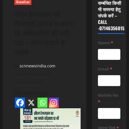
Gwalior
सम्बंधित किसी
भी समस्या हेतु
सीएम हैल्पलाइन की
संपर्क करें –
शिकायतें अटेण्ड न करना
CALL
-07146356015
19 अधिकारियों को भारी
पड़ा – वेतन काटने के
Name
*
आदेश
scnnewsindia.com
Email
*
January 6, 2026
1 minute read
Scn News India
Mobile No
*
समस्या लिखे
*