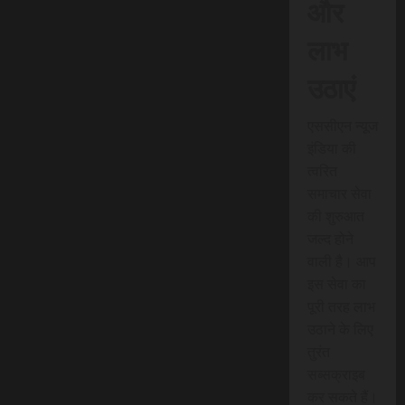
और
लाभ
उठाएं
एससीएन न्यूज
इंडिया की
त्वरित
समाचार सेवा
की शुरुआत
जल्द होने
वाली है। आप
इस सेवा का
पूरी तरह लाभ
उठाने के लिए
तुरंत
सब्सक्राइब
कर सकते हैं।