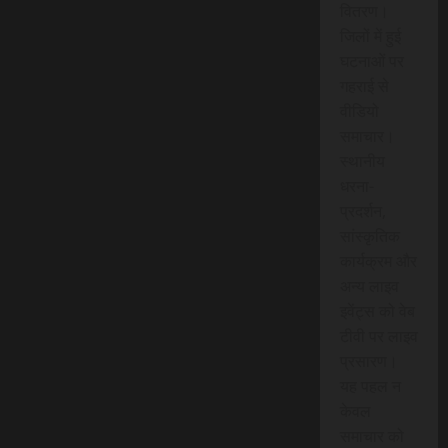
वितरण।
जिलों में हुई
घटनाओं पर
गहराई से
वीडियो
समाचार।
स्थानीय
धरना-
प्रदर्शन,
सांस्कृतिक
कार्यक्रम और
अन्य लाइव
इवेंट्स को वेब
टीवी पर लाइव
प्रसारण।
यह पहल न
केवल
समाचार को