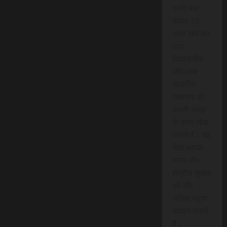
प्रति माह
केवल 15
रुपये खर्च कर
आप
विश्वसनीय
और तथ्य
आधारित
समाचार को
अपनी समझ
के साथ जोड़
सकते हैं। यह
सेवा आपके
समय और
क्षेत्रीय जुड़ाव
को और
अधिक महत्व
प्रदान करती
है।