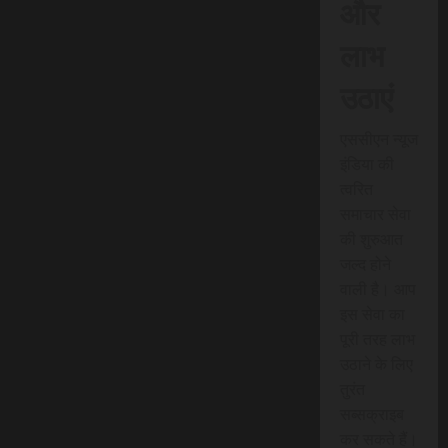
और
लाभ
उठाएं
एससीएन न्यूज
इंडिया की
त्वरित
समाचार सेवा
की शुरुआत
जल्द होने
वाली है। आप
इस सेवा का
पूरी तरह लाभ
उठाने के लिए
तुरंत
सब्सक्राइब
कर सकते हैं।