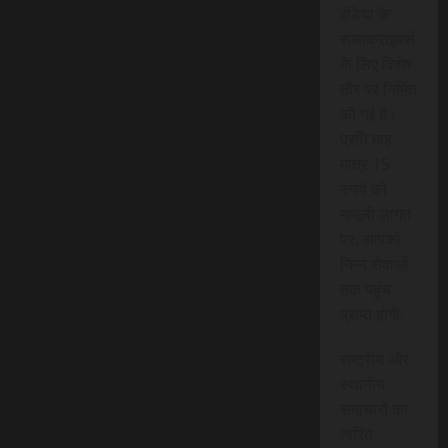
इंडिया के
सब्सक्राइबर्स
के लिए विशेष
तौर पर निर्मित
की गई है।
प्रति माह
मात्र 15
रुपये की
मामूली लागत
पर, आपको
निम्न सेवाओं
तक पहुंच
प्राप्त होगी:
राष्ट्रीय और
स्थानीय
समाचारों का
त्वरित