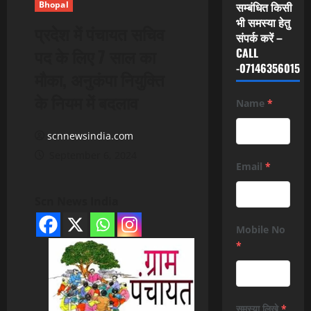
Bhopal
सम्बंधित किसी
भी समस्या हेतु
प्रदेश में पंचायत सचिव
संपर्क करें –
पद के लिए 7 साल का
CALL
-07146356015
मौका, अनुकंपा नियुक्ति
के नियम में बदलाव
Name
*
scnnewsindia.com
September 6, 2024
Email
*
Scn News India
Mobile No
*
समस्या लिखे
*