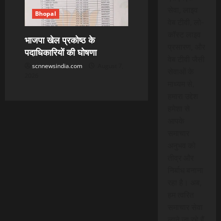
सेवा, लाइव
Bhopal
वेब टीवी, लो-
कॉस्ट लाइव
भाजपा खेल प्रकोष्ठ के
प्रसारण, और
पदाधिकारियों की घोषणा
वेब टीवी जैसी
scnnewsindia.com
August 7,
सेवाओं के
2026
माध्यम से,
हमारा उद्देश
हमेशा से
आपके
समाचार
अनुभव को
तीव्र और
निर्बाध बनाना
रहा है। अब,
हम त्वरित
समाचार सेवा
लाने जा रहे हैं