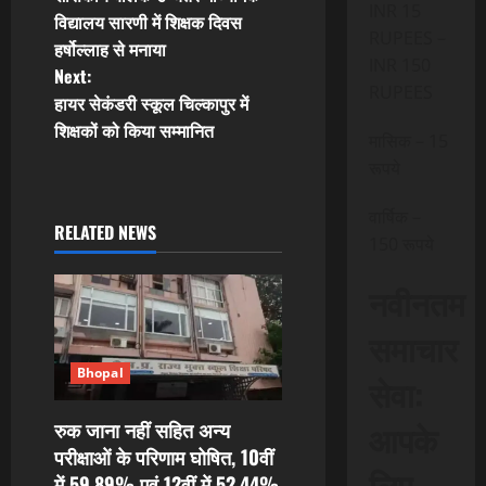
o
INR 15
विद्यालय सारणी में शिक्षक दिवस
RUPEES –
हर्षोल्लाह से मनाया
s
INR 150
Next:
RUPEES
t
हायर सेकंडरी स्कूल चिल्कापुर में
शिक्षकों को किया सम्मानित
मासिक – 15
n
रूपये
a
वार्षिक –
RELATED NEWS
v
150 रूपये
i
नवीनतम
g
समाचार
a
Bhopal
सेवा:
t
आपके
रुक जाना नहीं सहित अन्य
परीक्षाओं के परिणाम घोषित, 10वीं
i
लिए,
में 59.89% एवं 12वीं में 52.44%