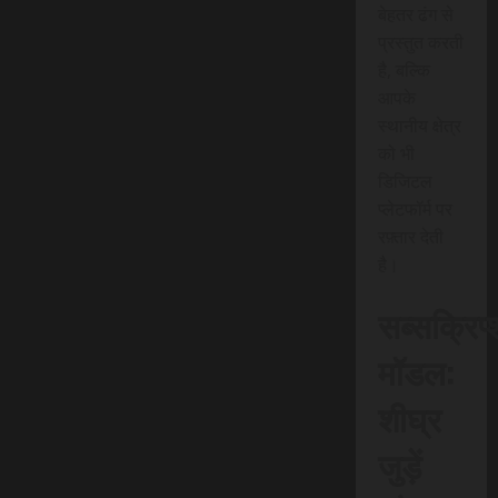
बेहतर ढंग से
प्रस्तुत करती
है, बल्कि
आपके
स्थानीय क्षेत्र
को भी
डिजिटल
प्लेटफॉर्म पर
रफ़्तार देती
है।
सब्सक्रिप
मॉडल:
शीघ्र
जुड़ें