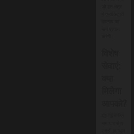
जो इस क्षेत्र
में क्रांतिकारी
बदलाव का
मार्ग प्रदान
करेगी।
विशेष
सेवाएं:
क्या
मिलेगा
आपको?
यह नई त्वरित
समाचार सेवा
एससीएन न्यूज