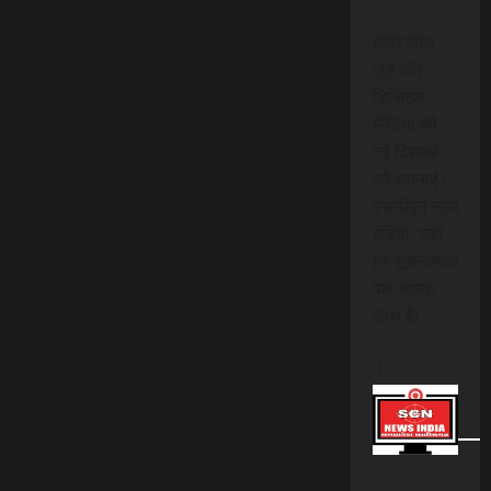
हमारे साथ
जुड़ें और
डिजिटल
मीडिया की
नई दिशाओं
को अपनाएं।
एससीएन न्यूज
इंडिया, जहां
हर सूचनात्मक
पल आपके
साथ है!
।