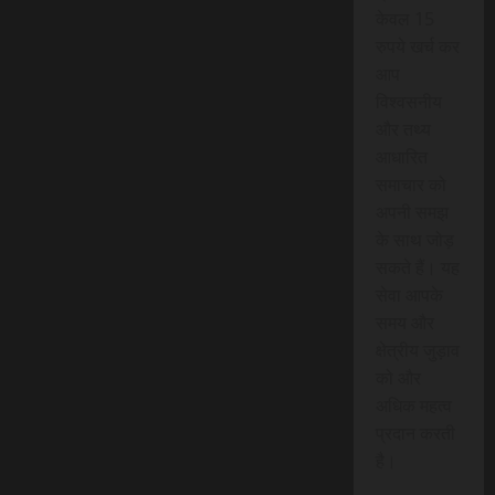
केवल 15
रुपये खर्च कर
आप
विश्वसनीय
और तथ्य
आधारित
समाचार को
अपनी समझ
के साथ जोड़
सकते हैं। यह
सेवा आपके
समय और
क्षेत्रीय जुड़ाव
को और
अधिक महत्व
प्रदान करती
है।