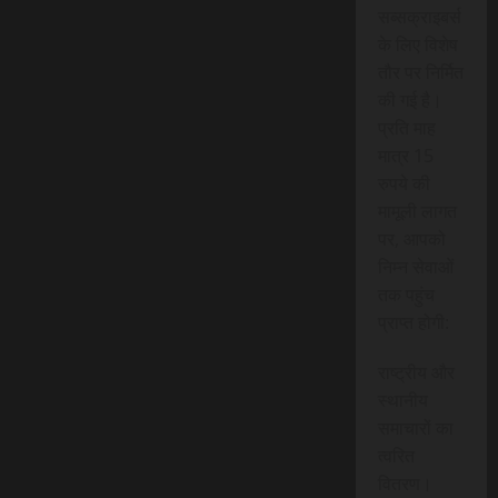
सब्सक्राइबर्स
के लिए विशेष
तौर पर निर्मित
की गई है।
प्रति माह
मात्र 15
रुपये की
मामूली लागत
पर, आपको
निम्न सेवाओं
तक पहुंच
प्राप्त होगी:
राष्ट्रीय और
स्थानीय
समाचारों का
त्वरित
वितरण।