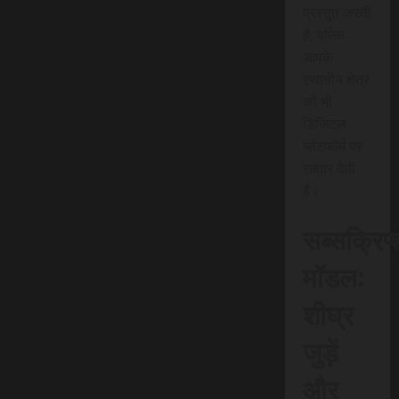
प्रस्तुत करती
है, बल्कि
आपके
स्थानीय क्षेत्र
को भी
डिजिटल
प्लेटफॉर्म पर
रफ़्तार देती
है।
सब्सक्रिप
मॉडल:
शीघ्र
जुड़ें
और