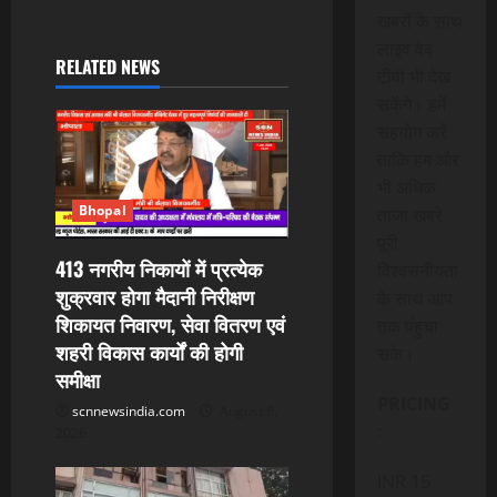
खबरों के साथ
a
लाइव वेब
RELATED NEWS
v
टीवी भी देख
सकेंगे। हमें
i
सहयोग करें
ताकि हम और
g
भी अधिक
a
Bhopal
ताजा खबरे
पूरी
t
413 नगरीय निकायों में प्रत्येक
विश्वसनीयता
शुक्रवार होगा मैदानी निरीक्षण
के साथ आप
i
शिकायत निवारण, सेवा वितरण एवं
तक पंहुचा
शहरी विकास कार्यों की होगी
o
सके।
समीक्षा
n
PRICING
scnnewsindia.com
August 8,
:
2026
INR 15