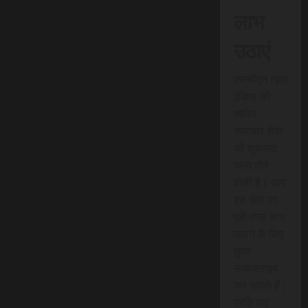
लाभ
उठाएं
एससीएन न्यूज
इंडिया की
त्वरित
समाचार सेवा
की शुरुआत
जल्द होने
वाली है। आप
इस सेवा का
पूरी तरह लाभ
उठाने के लिए
तुरंत
सब्सक्राइब
कर सकते हैं।
प्रति माह