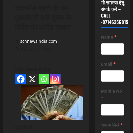
भी समस्या हेतु
स्टायपेंड बढ़ाने के उप
संपर्क करें –
मुख्यमंत्री श्री शुक्ल के
CALL
-07146356015
निर्देश पर त्वरित एक्शन
Name
*
scnnewsindia.com
March 14, 2024
Email
*
Scn News India
Mobile No
*
समस्या लिखे
*
ब्यूरो रिपोर्ट