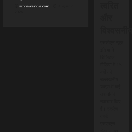
त्वरित
scnnewsindia.com
August 7,
2026
और
विश्वसनी
एससीएन न्यूज
इंडिया ने
डिजिटल
मीडिया में 15
वर्षों की
उल्लेखनीय
यात्रा में कई
तकनीकी
नवाचार किए
हैं। स्क्रेच
कार्ड
एसएमएस
सेवा, लाइव