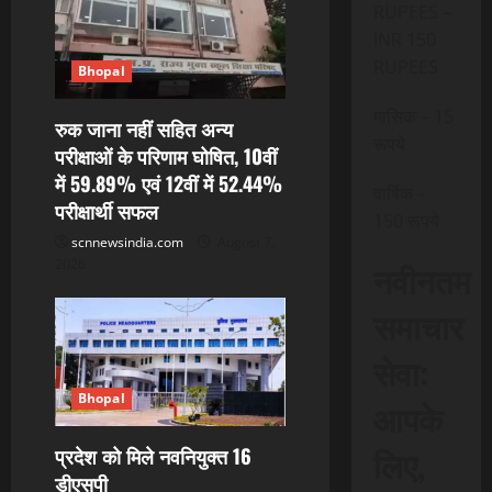
RUPEES –
INR 150
RUPEES
Bhopal
मासिक – 15
रुक जाना नहीं सहित अन्य
रूपये
परीक्षाओं के परिणाम घोषित, 10वीं
में 59.89% एवं 12वीं में 52.44%
वार्षिक –
परीक्षार्थी सफल
150 रूपये
scnnewsindia.com
August 7,
2026
नवीनतम
समाचार
सेवा:
Bhopal
आपके
लिए,
प्रदेश को मिले नवनियुक्त 16
डीएसपी