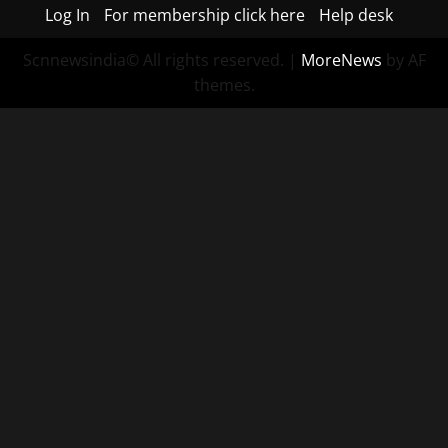
Log In
For membership click here
Help desk
Scnnewsindia© All rights reserved.
|
MoreNews
by AF
themes.