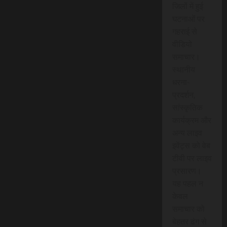
जिलों में हुई
घटनाओं पर
गहराई से
वीडियो
समाचार।
स्थानीय
धरना-
प्रदर्शन,
सांस्कृतिक
कार्यक्रम और
अन्य लाइव
इवेंट्स को वेब
टीवी पर लाइव
प्रसारण।
यह पहल न
केवल
समाचार को
बेहतर ढंग से