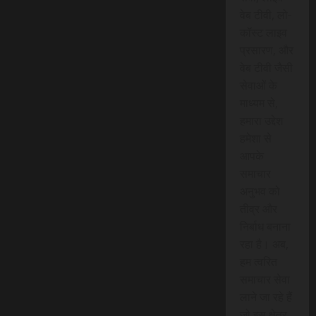
वेब टीवी, लो-
कॉस्ट लाइव
प्रसारण, और
वेब टीवी जैसी
सेवाओं के
माध्यम से,
हमारा उद्देश
हमेशा से
आपके
समाचार
अनुभव को
तीव्र और
निर्बाध बनाना
रहा है। अब,
हम त्वरित
समाचार सेवा
लाने जा रहे हैं
जो इस क्षेत्र