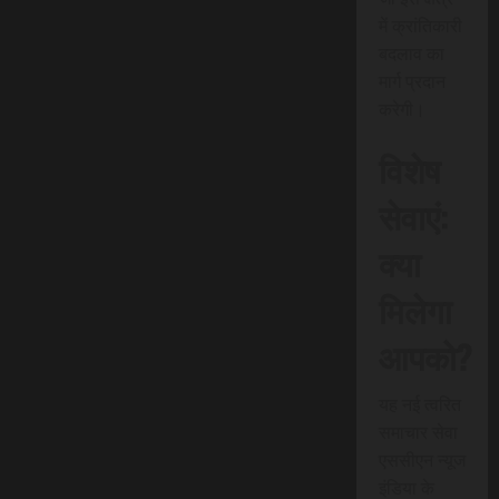
में क्रांतिकारी
बदलाव का
मार्ग प्रदान
करेगी।
विशेष
सेवाएं:
क्या
मिलेगा
आपको?
यह नई त्वरित
समाचार सेवा
एससीएन न्यूज
इंडिया के