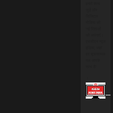
हमारे साथ
जुड़ें और
डिजिटल
मीडिया की
नई दिशाओं
को अपनाएं।
एससीएन न्यूज
इंडिया, जहां
हर सूचनात्मक
पल आपके
साथ है!
।