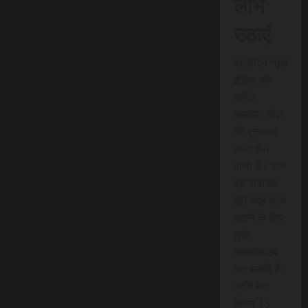
लाभ
उठाएं
एससीएन न्यूज
इंडिया की
त्वरित
समाचार सेवा
की शुरुआत
जल्द होने
वाली है। आप
इस सेवा का
पूरी तरह लाभ
उठाने के लिए
तुरंत
सब्सक्राइब
कर सकते हैं।
प्रति माह
केवल 15