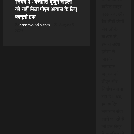
‘नियम 4’: बेसहारा बुजुर्ग महिला
कॉस्ट लाइव
को नहीं मिला पीएम आवास के लिए
प्रसारण, और
कानूनी हक
वेब टीवी जैसी
scnnewsindia.com
August 5,
सेवाओं के
2026
माध्यम से,
हमारा उद्देश
हमेशा से
आपके
समाचार
अनुभव को
तीव्र और
निर्बाध बनाना
रहा है। अब,
हम त्वरित
समाचार सेवा
लाने जा रहे हैं
जो इस क्षेत्र
में क्रांतिकारी