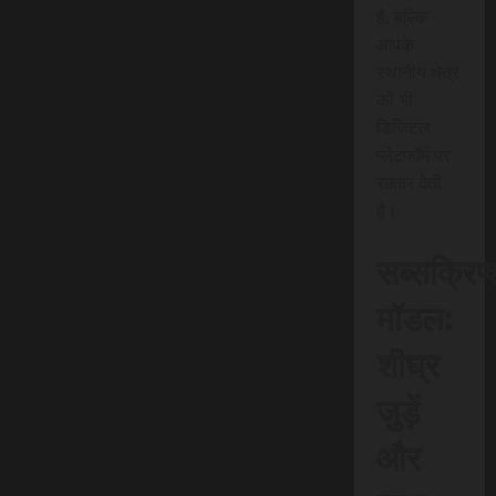
है, बल्कि
आपके
स्थानीय क्षेत्र
को भी
डिजिटल
प्लेटफॉर्म पर
रफ़्तार देती
है।
सब्सक्रिप
मॉडल:
शीघ्र
जुड़ें
और