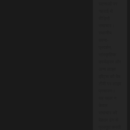
घटनाओं पर
गहराई से
वीडियो
समाचार।
स्थानीय
धरना-
प्रदर्शन,
सांस्कृतिक
कार्यक्रम और
अन्य लाइव
इवेंट्स को वेब
टीवी पर लाइव
प्रसारण।
यह पहल न
केवल
समाचार को
बेहतर ढंग से
प्रस्तुत करती