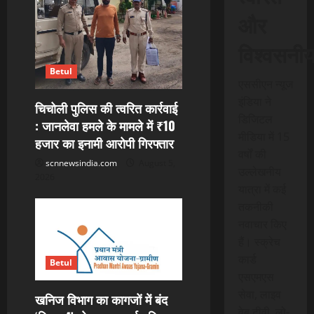
और
विश्वसनी
Betul
एससीएन न्यूज
इंडिया ने
चिचोली पुलिस की त्वरित कार्रवाई
डिजिटल
: जानलेवा हमले के मामले में ₹10
मीडिया में 15
हजार का इनामी आरोपी गिरफ्तार
वर्षों की
scnnewsindia.com
August 5,
उल्लेखनीय
2026
यात्रा में कई
तकनीकी
नवाचार किए
हैं। स्क्रेच
कार्ड
Betul
एसएमएस
सेवा, लाइव
खनिज विभाग का कागजों में बंद
वेब टीवी, लो-