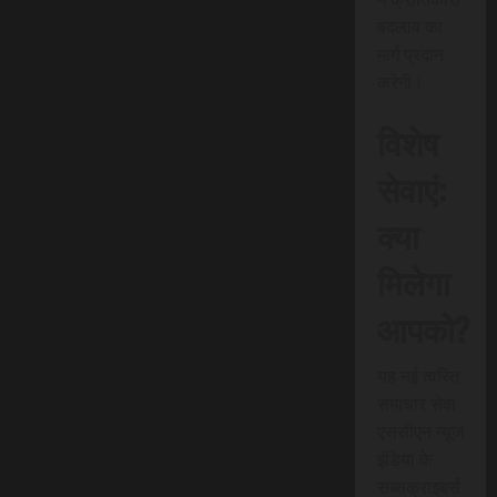
बदलाव का
मार्ग प्रदान
करेगी।
विशेष
सेवाएं:
क्या
मिलेगा
आपको?
यह नई त्वरित
समाचार सेवा
एससीएन न्यूज
इंडिया के
सब्सक्राइबर्स