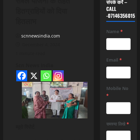
संपर्क करें –
हितग्राहियों को दिया
CALL
-07146356015
हितलाभ
Name
*
scnnewsindia.com
December 4, 2024
1 minute read
Email
*
Scn News India
Mobile No
*
समस्या लिखे
*
ब्यूरो रिपोर्ट