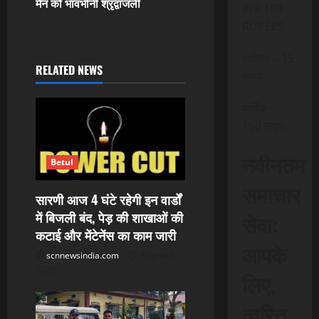
मेंन को भावभींनी श्रृद्वांजली
INR 150
n
RUPEES
a
मासिक – 15
RELATED NEWS
v
रूपये
i
वार्षिक –
150 रूपये
g
नवीनतम
a
Betul
समाचार
t
सारणी आज 4 घंटे रहेगी इन वार्डों
सेवा:
में बिजली बंद, पेड़ की शाखाओं की
i
कटाई और मेंटेनेंस का काम जारी
आपके
o
scnnewsindia.com
August 6,
2026
लिए,
n
त्वरित