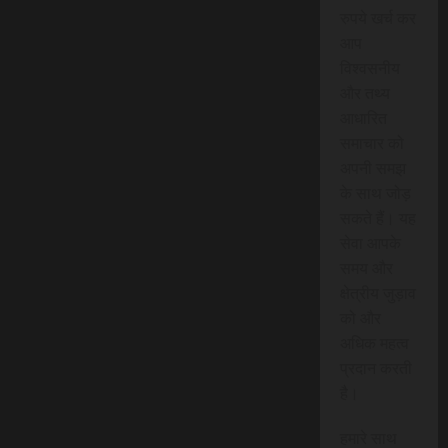
रुपये खर्च कर
आप
विश्वसनीय
और तथ्य
आधारित
समाचार को
अपनी समझ
के साथ जोड़
सकते हैं। यह
सेवा आपके
समय और
क्षेत्रीय जुड़ाव
को और
अधिक महत्व
प्रदान करती
है।
हमारे साथ