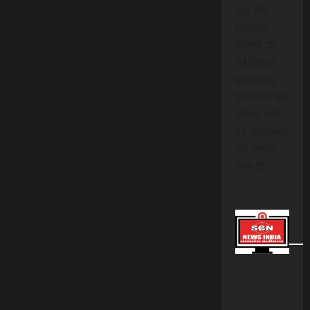
जुड़ें और
डिजिटल
मीडिया की
नई दिशाओं
को अपनाएं।
एससीएन न्यूज
इंडिया, जहां
हर सूचनात्मक
पल आपके
साथ है!
।