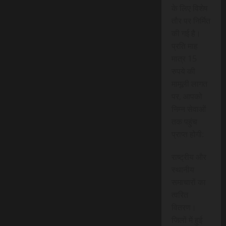
के लिए विशेष
तौर पर निर्मित
की गई है।
प्रति माह
मात्र 15
रुपये की
मामूली लागत
पर, आपको
निम्न सेवाओं
तक पहुंच
प्राप्त होगी:
राष्ट्रीय और
स्थानीय
समाचारों का
त्वरित
वितरण।
जिलों में हुई