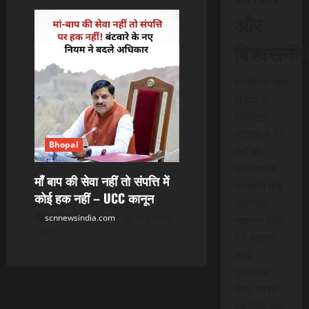
और
विश्वसनी
एससीएन न्यूज
इंडिया ने
डिजिटल
मीडिया में 15
Bhopal
वर्षों की
उल्लेखनीय
माँ बाप की सेवा नहीं तो संपत्ति में
यात्रा में कई
कोई हक नहीं – UCC कानून
तकनीकी
scnnewsindia.com
August 6,
नवाचार किए
2026
हैं। स्क्रेच
कार्ड
एसएमएस
सेवा, लाइव
वेब टीवी, लो-