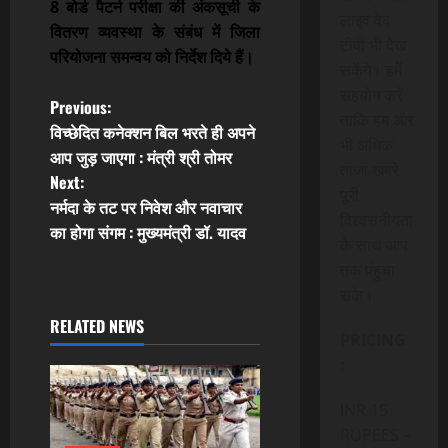
8 बोर्ड पैटर्न परीक्षा की अंकसूची के
लाइव वेब
वितरण व्यवस्था के संबंध में जिला
टीवी भी देख
परियोजना समन्वय को निर्देश दिये हैं।
सकेंगे। हमें
सहयोग करें
P
Previous:
ताकि हम और
विच्छेदित कनेक्शन बिल भरते ही अपने
o
भी अधिक
आप जुड़ जाएगा : मंत्री श्री तोमर
ताजा खबरे
Next:
s
पूरी
नर्मदा के तट पर निवेश और नवाचार
विश्वसनीयता
t
का होगा संगम : मुख्यमंत्री डॉ. यादव
के साथ आप
तक पंहुचा
n
सके।
a
RELATED NEWS
PRICING
v
:
i
INR 15
RUPEES –