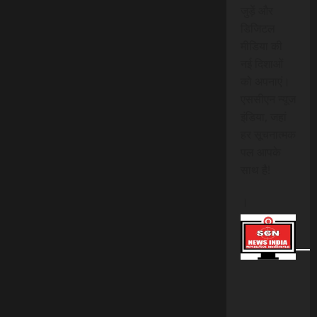
जुड़ें और
डिजिटल
मीडिया की
नई दिशाओं
को अपनाएं।
एससीएन न्यूज
इंडिया, जहां
हर सूचनात्मक
पल आपके
साथ है!
।