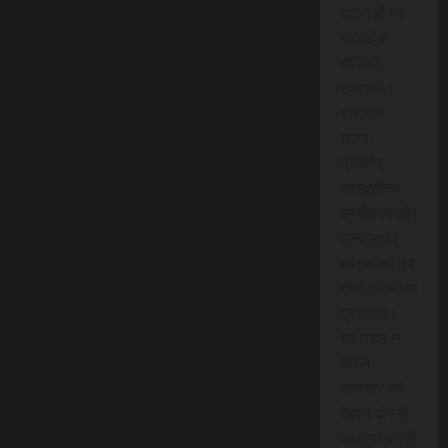
घटनाओं पर
गहराई से
वीडियो
समाचार।
स्थानीय
धरना-
प्रदर्शन,
सांस्कृतिक
कार्यक्रम और
अन्य लाइव
इवेंट्स को वेब
टीवी पर लाइव
प्रसारण।
यह पहल न
केवल
समाचार को
बेहतर ढंग से
प्रस्तुत करती