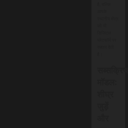
है, बल्कि
आपके
स्थानीय क्षेत्र
को भी
डिजिटल
प्लेटफॉर्म पर
रफ़्तार देती
है।
सब्सक्रिप
मॉडल:
शीघ्र
जुड़ें
और