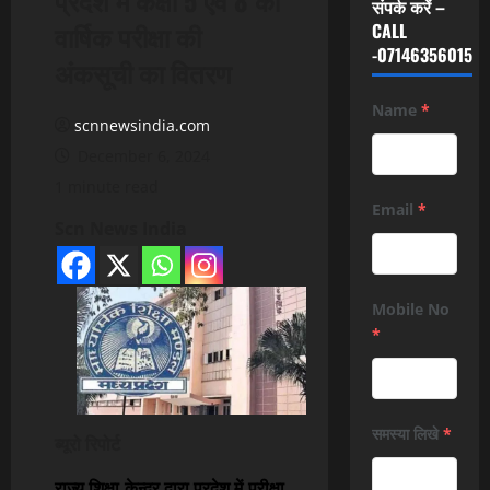
संपर्क करें –
वार्षिक परीक्षा की
CALL
-07146356015
अंकसूची का वितरण
Name
*
scnnewsindia.com
December 6, 2024
1 minute read
Email
*
Scn News India
Mobile No
*
समस्या लिखे
*
ब्यूरो रिपोर्ट
राज्य शिक्षा केन्द्र द्वारा प्रदेश में परीक्षा