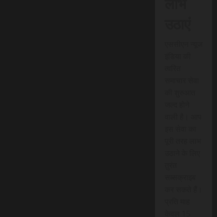
लाभ
उठाएं
एससीएन न्यूज
इंडिया की
त्वरित
समाचार सेवा
की शुरुआत
जल्द होने
वाली है। आप
इस सेवा का
पूरी तरह लाभ
उठाने के लिए
तुरंत
सब्सक्राइब
कर सकते हैं।
प्रति माह
केवल 15