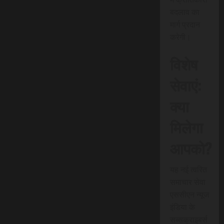
बदलाव का
मार्ग प्रदान
करेगी।
विशेष
सेवाएं:
क्या
मिलेगा
आपको?
यह नई त्वरित
समाचार सेवा
एससीएन न्यूज
इंडिया के
सब्सक्राइबर्स