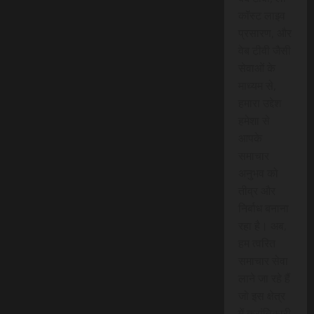
कॉस्ट लाइव
प्रसारण, और
वेब टीवी जैसी
सेवाओं के
माध्यम से,
हमारा उद्देश
हमेशा से
आपके
समाचार
अनुभव को
तीव्र और
निर्बाध बनाना
रहा है। अब,
हम त्वरित
समाचार सेवा
लाने जा रहे हैं
जो इस क्षेत्र
में क्रांतिकारी