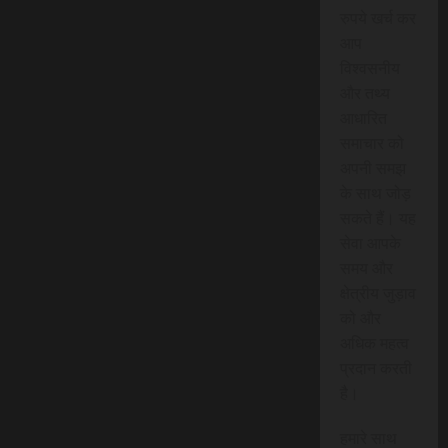
रुपये खर्च कर
आप
विश्वसनीय
और तथ्य
आधारित
समाचार को
अपनी समझ
के साथ जोड़
सकते हैं। यह
सेवा आपके
समय और
क्षेत्रीय जुड़ाव
को और
अधिक महत्व
प्रदान करती
है।
हमारे साथ