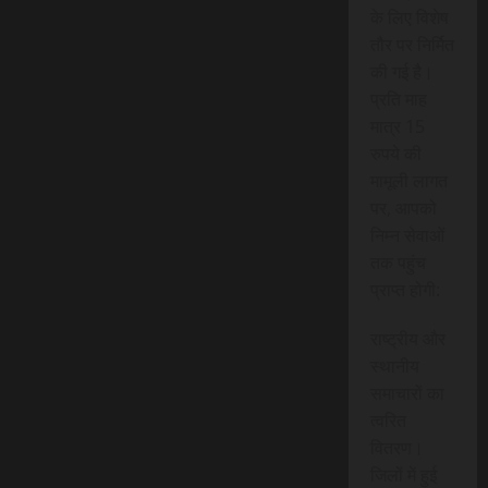
के लिए विशेष
तौर पर निर्मित
की गई है।
प्रति माह
मात्र 15
रुपये की
मामूली लागत
पर, आपको
निम्न सेवाओं
तक पहुंच
प्राप्त होगी:
राष्ट्रीय और
स्थानीय
समाचारों का
त्वरित
वितरण।
जिलों में हुई