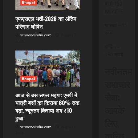
g
Bhopal
INR 150
a
RUPEES
एफएसएल भर्ती-2026 का अंतिम
t
मासिक – 15
परिणाम घोषित
रूपये
scnnewsindia.com
August 7,
i
2026
वार्षिक –
o
150 रूपये
n
नवीनतम
Bhopal
समाचार
सेवा:
आज से बस सफर महंगा: एमपी में
यात्री बसों का किराया 60% तक
आपके
बढ़ा, न्यूनतम किराया अब ₹10
हुआ
लिए,
scnnewsindia.com
August 6,
त्वरित
2026