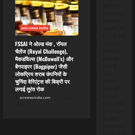
सेवा, लाइव
वेब टीवी, लो-
कॉस्ट लाइव
scn news india
प्रसारण, और
वेब टीवी जैसी
FSSAI ने ओल्ड मंक , रॉयल
सेवाओं के
चैलेंज (Royal Challenge),
माध्यम से,
मैकडॉवेल्स (McDowell’s) और
हमारा उद्देश
बैगपाइपर (Bagpiper) जैसी
हमेशा से
लोकप्रिय शराब कंपनियों के
आपके
चुनिंदा वेरिएंट्स की बिक्री पर
समाचार
लगाई तुरंत रोक
अनुभव को
तीव्र और
scnnewsindia.com
August 4,
निर्बाध बनाना
2026
रहा है। अब,
हम त्वरित
समाचार सेवा
लाने जा रहे हैं