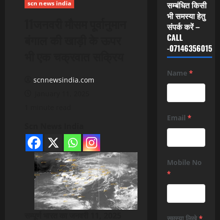
scn news india
सम्बंधित किसी
भी समस्या हेतु
11जनवरी मौसम पूर्वानुमान
संपर्क करें –
बंगाल की खाड़ी के ऊपर
CALL
-07146356015
भी एक चक्रवात सक्रिय
Name
*
scnnewsindia.com
January 11, 2025
1 minute read
Email
*
Scn News India
Mobile No
*
सम्पूर्ण भारत का जनवरी 11, 2025
समस्या लिखे
*