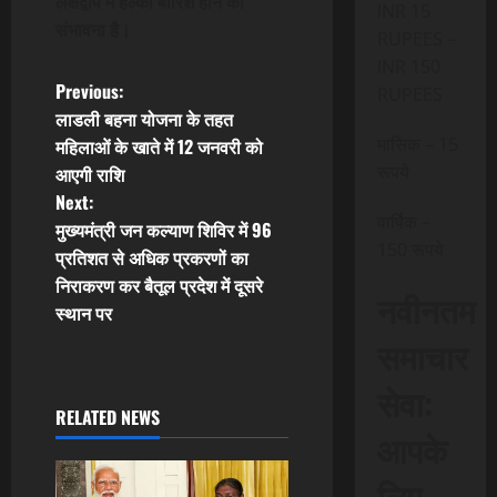
लक्षद्वीप में हल्की बारिश होने की
INR 15
संभावना है।
RUPEES –
INR 150
P
Previous:
RUPEES
लाडली बहना योजना के तहत
o
मासिक – 15
महिलाओं के खाते में 12 जनवरी को
रूपये
आएगी राशि
s
Next:
वार्षिक –
t
मुख्यमंत्री जन कल्याण शिविर में 96
150 रूपये
प्रतिशत से अधिक प्रकरणों का
n
निराकरण कर बैतूल प्रदेश में दूसरे
नवीनतम
स्थान पर
a
समाचार
v
सेवा:
i
RELATED NEWS
आपके
g
लिए,