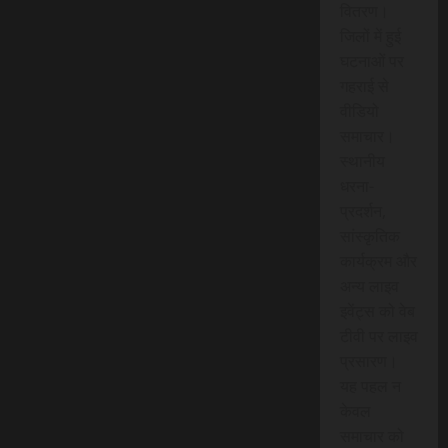
वितरण।
जिलों में हुई
घटनाओं पर
गहराई से
वीडियो
समाचार।
स्थानीय
धरना-
प्रदर्शन,
सांस्कृतिक
कार्यक्रम और
अन्य लाइव
इवेंट्स को वेब
टीवी पर लाइव
प्रसारण।
यह पहल न
केवल
समाचार को