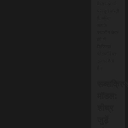
बेहतर ढंग से
प्रस्तुत करती
है, बल्कि
आपके
स्थानीय क्षेत्र
को भी
डिजिटल
प्लेटफॉर्म पर
रफ़्तार देती
है।
सब्सक्रिप
मॉडल:
शीघ्र
जुड़ें