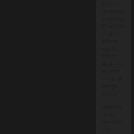
इंडिया के
सब्सक्राइबर्स
के लिए विशेष
तौर पर निर्मित
की गई है।
प्रति माह
मात्र 15
रुपये की
मामूली लागत
पर, आपको
निम्न सेवाओं
तक पहुंच
प्राप्त होगी:
राष्ट्रीय और
स्थानीय
समाचारों का
त्वरित