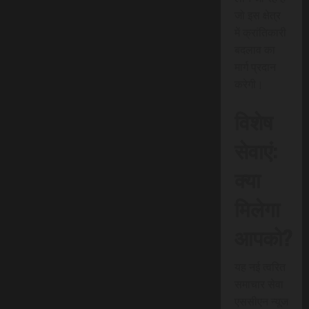
जो इस क्षेत्र
में क्रांतिकारी
बदलाव का
मार्ग प्रदान
करेगी।
विशेष
सेवाएं:
क्या
मिलेगा
आपको?
यह नई त्वरित
समाचार सेवा
एससीएन न्यूज