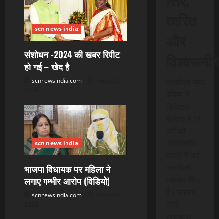
a
त्वरित
t
scn news india
और
i
संशोधन -2024 की खबर रिपीट
विश्वसनी
o
हो गई – खेद है
scnnewsindia.com
August 5,
एससीएन न्यूज
n
2026
इंडिया ने
डिजिटल
मीडिया में 15
वर्षों की
उल्लेखनीय
scn news india
यात्रा में कई
भाजपा विधायक पर महिला ने
तकनीकी
लगाए गम्भीर आरोप (विडियो)
नवाचार किए
हैं। स्क्रेच
scnnewsindia.com
August 5,
कार्ड
2026
एसएमएस