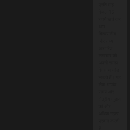
प्रति माह
केवल 15
रुपये खर्च कर
आप
विश्वसनीय
और तथ्य
आधारित
समाचार को
अपनी समझ
के साथ जोड़
सकते हैं। यह
सेवा आपके
समय और
क्षेत्रीय जुड़ाव
को और
अधिक महत्व
प्रदान करती
है।