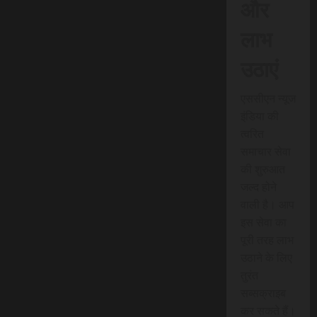
और
लाभ
उठाएं
एससीएन न्यूज
इंडिया की
त्वरित
समाचार सेवा
की शुरुआत
जल्द होने
वाली है। आप
इस सेवा का
पूरी तरह लाभ
उठाने के लिए
तुरंत
सब्सक्राइब
कर सकते हैं।