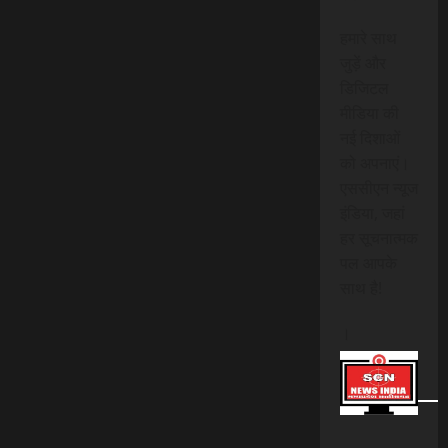
हमारे साथ
जुड़ें और
डिजिटल
मीडिया की
नई दिशाओं
को अपनाएं।
एससीएन न्यूज
इंडिया, जहां
हर सूचनात्मक
पल आपके
साथ है!
।