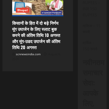
RUPEES –
INR 150
Bhopal
RUPEES
किसानों के हित में दो बड़े निर्णय
मासिक – 15
मूंग उपार्जन के लिए स्लाट बुक
रूपये
करने की अंतिम तिथि 10 अगस्त
और मूंग-उडद उपार्जन की अंतिम
वार्षिक –
तिथि 20 अगस्त
150 रूपये
scnnewsindia.com
August 6,
नवीनतम
2026
समाचार
सेवा:
आपके
लिए,