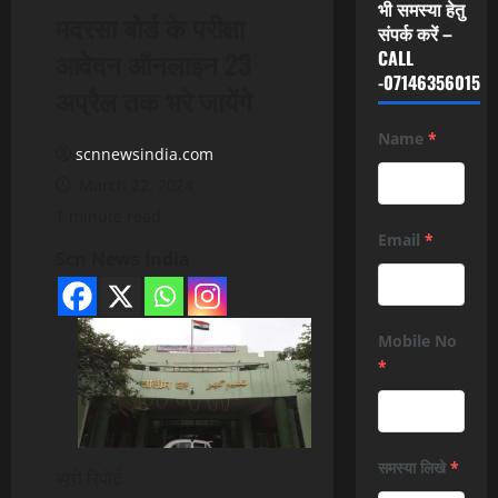
भी समस्या हेतु
मदरसा बोर्ड के परीक्षा
संपर्क करें –
आवेदन ऑनलाइन 23
CALL
-07146356015
अप्रैल तक भरे जायेंगे
Name
*
scnnewsindia.com
March 22, 2024
1 minute read
Email
*
Scn News India
Mobile No
*
समस्या लिखे
*
ब्यूरो रिपोर्ट