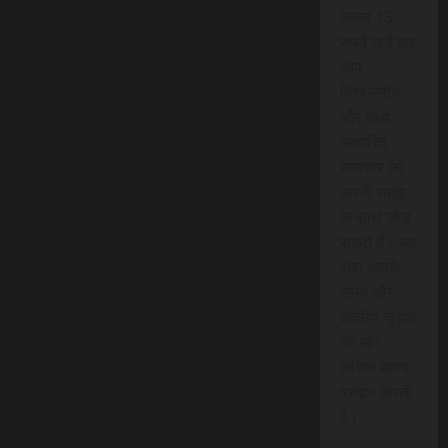
केवल 15
रुपये खर्च कर
आप
विश्वसनीय
और तथ्य
आधारित
समाचार को
अपनी समझ
के साथ जोड़
सकते हैं। यह
सेवा आपके
समय और
क्षेत्रीय जुड़ाव
को और
अधिक महत्व
प्रदान करती
है।