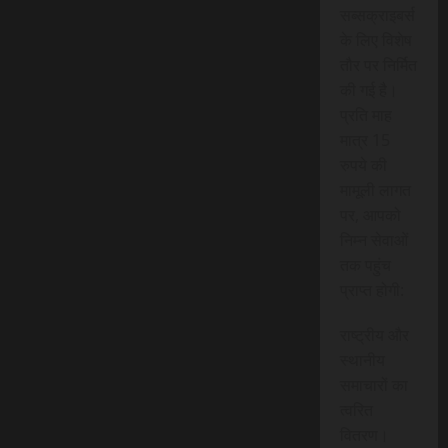
सब्सक्राइबर्स
के लिए विशेष
तौर पर निर्मित
की गई है।
प्रति माह
मात्र 15
रुपये की
मामूली लागत
पर, आपको
निम्न सेवाओं
तक पहुंच
प्राप्त होगी:
राष्ट्रीय और
स्थानीय
समाचारों का
त्वरित
वितरण।