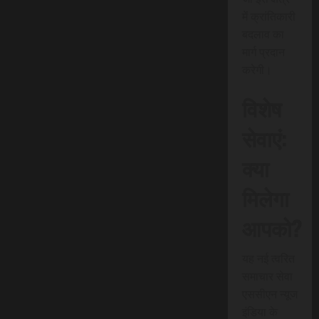
में क्रांतिकारी
बदलाव का
मार्ग प्रदान
करेगी।
विशेष
सेवाएं:
क्या
मिलेगा
आपको?
यह नई त्वरित
समाचार सेवा
एससीएन न्यूज
इंडिया के