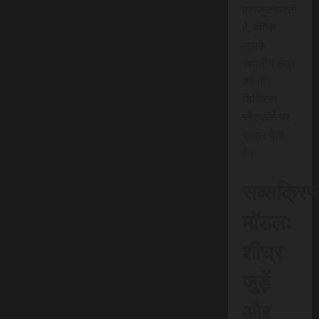
प्रस्तुत करती
है, बल्कि
आपके
स्थानीय क्षेत्र
को भी
डिजिटल
प्लेटफॉर्म पर
रफ़्तार देती
है।
सब्सक्रिप
मॉडल:
शीघ्र
जुड़ें
और