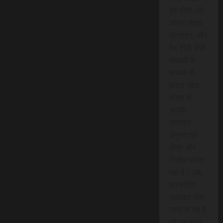
वेब टीवी, लो-
कॉस्ट लाइव
प्रसारण, और
वेब टीवी जैसी
सेवाओं के
माध्यम से,
हमारा उद्देश
हमेशा से
आपके
समाचार
अनुभव को
तीव्र और
निर्बाध बनाना
रहा है। अब,
हम त्वरित
समाचार सेवा
लाने जा रहे हैं
जो इस क्षेत्र