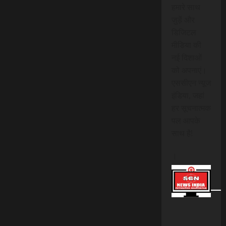
हमारे साथ
जुड़ें और
डिजिटल
मीडिया की
नई दिशाओं
को अपनाएं।
एससीएन न्यूज
इंडिया, जहां
हर सूचनात्मक
पल आपके
साथ है!
।