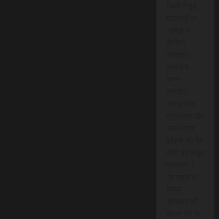
जिलों में हुई
घटनाओं पर
गहराई से
वीडियो
समाचार।
स्थानीय
धरना-
प्रदर्शन,
सांस्कृतिक
कार्यक्रम और
अन्य लाइव
इवेंट्स को वेब
टीवी पर लाइव
प्रसारण।
यह पहल न
केवल
समाचार को
बेहतर ढंग से