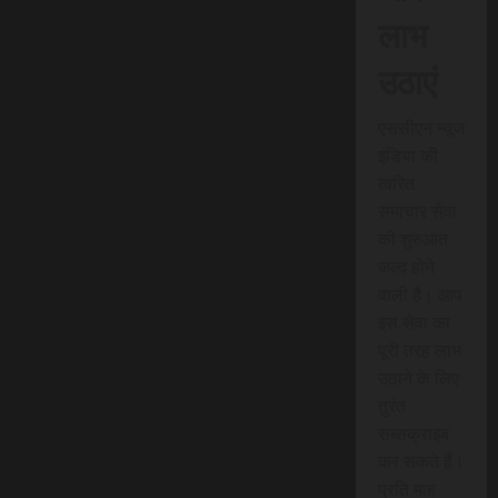
लाभ
उठाएं
एससीएन न्यूज
इंडिया की
त्वरित
समाचार सेवा
की शुरुआत
जल्द होने
वाली है। आप
इस सेवा का
पूरी तरह लाभ
उठाने के लिए
तुरंत
सब्सक्राइब
कर सकते हैं।
प्रति माह