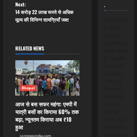
s
Next:
.
t
14 करोड़ 22 लाख रूपये से अधिक
मूल्य की विभिन्न सामग्रियाँ जब्त
*कृपया ध्यान
n
दे यह पेड
मेम्बरशिप
a
न्यूज डिजिटल
RELATED NEWS
v
मीडिया चैनल
है। मेम्बरशिप
i
प्लान पर जा
कर सेलेक्ट
g
ऑप्शन को
a
Bhopal
क्लिक करे
और मासिक
t
आज से बस सफर महंगा: एमपी में
केवल 15
यात्री बसों का किराया 60% तक
रूपये या
i
बढ़ा, न्यूनतम किराया अब ₹10
वार्षिक 150
हुआ
o
रूपये भुगतान
कर आप सभी
scnnewsindia.com
August 6,