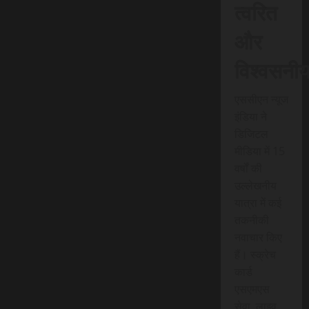
त्वरित
और
विश्वसनी
एससीएन न्यूज
इंडिया ने
डिजिटल
मीडिया में 15
वर्षों की
उल्लेखनीय
यात्रा में कई
तकनीकी
नवाचार किए
हैं। स्क्रेच
कार्ड
एसएमएस
सेवा, लाइव