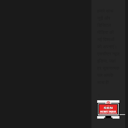
हमारे साथ
जुड़ें और
डिजिटल
मीडिया की
नई दिशाओं
को अपनाएं।
एससीएन न्यूज
इंडिया, जहां
हर सूचनात्मक
पल आपके
साथ है!
।