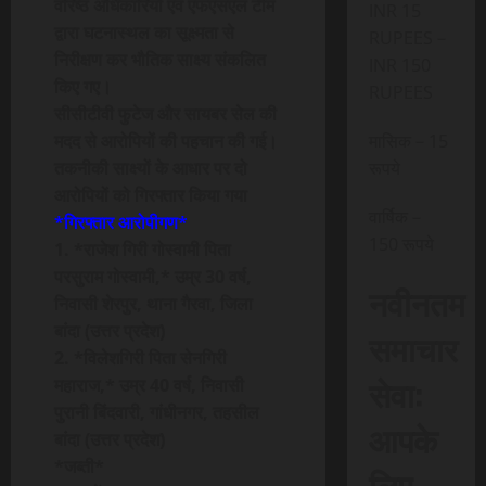
वरिष्ठ अधिकारियों एवं एफएसएल टीम
INR 15
द्वारा घटनास्थल का सूक्ष्मता से
RUPEES –
निरीक्षण कर भौतिक साक्ष्य संकलित
INR 150
किए गए।
RUPEES
सीसीटीवी फुटेज और सायबर सेल की
मदद से आरोपियों की पहचान की गई।
मासिक – 15
तकनीकी साक्ष्यों के आधार पर दो
रूपये
आरोपियों को गिरफ्तार किया गया
वार्षिक –
*गिरफ्तार आरोपीगण*
150 रूपये
1. *राजेश गिरी गोस्वामी पिता
परसुराम गोस्वामी,* उम्र 30 वर्ष,
नवीनतम
निवासी शेरपुर, थाना गैरवा, जिला
बांदा (उत्तर प्रदेश)
समाचार
2. *विलेशगिरी पिता सेनगिरी
सेवा:
महाराज,* उम्र 40 वर्ष, निवासी
पुरानी बिंदवारी, गांधीनगर, तहसील
आपके
बांदा (उत्तर प्रदेश)
*जब्ती*
लिए,