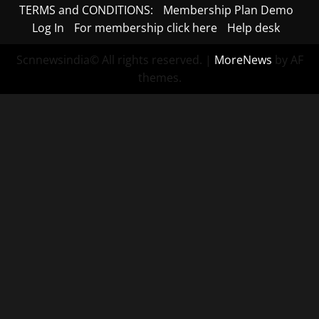
TERMS and CONDITIONS:
Membership Plan Demo
Log In
For membership click here
Help desk
Scnnewsindia© All rights reserved.
|
MoreNews
by AF
themes.