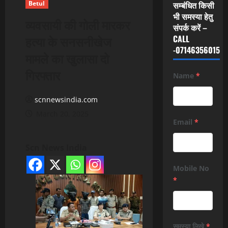
Betul
सम्बंधित किसी
भी समस्या हेतु
व्यवसायी की गोली मारकर
संपर्क करें –
हत्या के सनसनीखेज
CALL
-07146356015
मामले का खुलासा दो
गिरफ्तार
Name
*
scnnewsindia.com
March 20, 2025
Email
*
Scn News India
Mobile No
*
समस्या लिखे
*