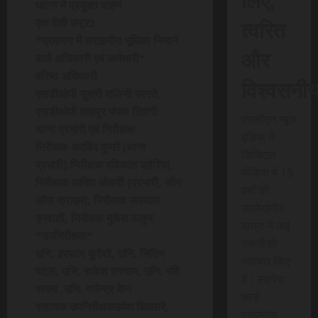
घटना में प्रयुक्त वाहन
त्वरित
एक देशी कट्टा
*प्रकरण में सराहनीय भूमिका निभाने
और
वाले अधिकारी एवं कर्मचारी*
वरिष्ठ अधिकारी
विश्वसनी
एसडीओपी सुश्री शलिनी परस्ते,
एसडीओपी शाहपुर मंयक तिवारी
एससीएन न्यूज
थाना प्रभारी एवं निरीक्षक
इंडिया ने
निरीक्षक अरविंद कुमरे (थाना
डिजिटल
प्रभारी).निरीक्षक रविकांत डहेरिया,
मीडिया में 15
निरीक्षक आबिद अंसारी (प्रभारी, सीन
वर्षों की
ऑफ क्राइम), निरीक्षक जयपाल
उल्लेखनीय
इनवाती, निरीक्षक मुकेश ठाकुर
यात्रा में कई
*उपनिरीक्षक*
तकनीकी
उनि. इरफान कुरैशी, उनि. नितिन
नवाचार किए
पटेल, उनि. राकेश सरयाम, उनि. रवि
हैं। स्क्रेच
शाक्य ,उनि. गजेन्द्र केन
कार्ड
सहायक उपनिरीक्षकउमेश बिल्लारे,
एसएमएस