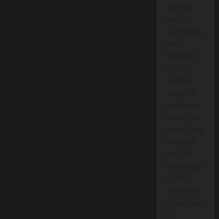
प्रति माह
केवल 15
रुपये खर्च कर
आप
विश्वसनीय
और तथ्य
आधारित
समाचार को
अपनी समझ
के साथ जोड़
सकते हैं। यह
सेवा आपके
समय और
क्षेत्रीय जुड़ाव
को और
अधिक महत्व
प्रदान करती
है।