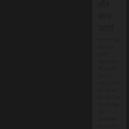
और
लाभ
उठाएं
एससीएन न्यूज
इंडिया की
त्वरित
समाचार सेवा
की शुरुआत
जल्द होने
वाली है। आप
इस सेवा का
पूरी तरह लाभ
उठाने के लिए
तुरंत
सब्सक्राइब
कर सकते हैं।