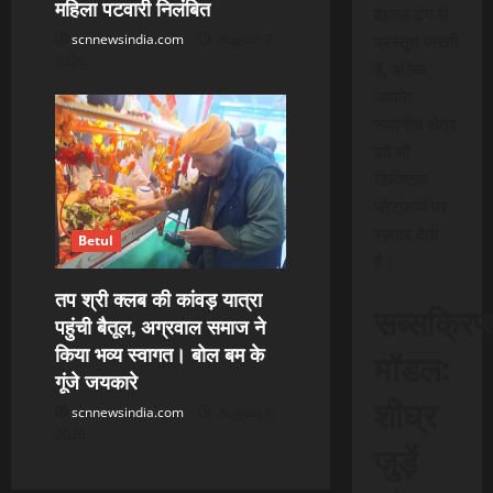
महिला पटवारी निलंबित
बेहतर ढंग से
scnnewsindia.com
August 9,
प्रस्तुत करती
2026
है, बल्कि
आपके
स्थानीय क्षेत्र
को भी
डिजिटल
प्लेटफॉर्म पर
रफ़्तार देती
Betul
है।
तप श्री क्लब की कांवड़ यात्रा
सब्सक्रिप
पहुंची बैतूल, अग्रवाल समाज ने
किया भव्य स्वागत। बोल बम के
मॉडल:
गूंजे जयकारे
शीघ्र
scnnewsindia.com
August 8,
2026
जुड़ें