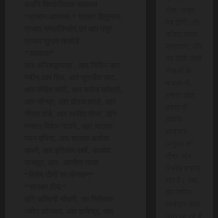
सउनि किशोरीलाल सल्लाम
सेवा, लाइव
*प्रधान आरक्षक,* प्रआर हितुलाल,
वेब टीवी, लो-
प्रआर चन्द्रकिशोर,प्र आर मयुर
कॉस्ट लाइव
प्रआर शुभाष माकोड़े
प्रसारण, और
*आरक्षक*
वेब टीवी जैसी
आर अनिरुद्धयादव , आर नितिन आर
सेवाओं के
नवीन,आर शिव, आर सुरजीत जाट,
माध्यम से,
आर मोहित भाटी, आर मनोज कोलारे,
हमारा उद्देश
आर नरेन्द्र, आर धीरज काले, आर
हमेशा से
नीरज पांडे, आर अजीत तोमर, डॉग
आपके
मास्टर विवेक गाडगे , आर चालक
समाचार
पवन एनिया, आर चालक अशोक
अनुभव को
घाघरे, आर हरिओम शर्मा, अवधेश
तीव्र और
राजपूत, आर. अवनीश यादव
निर्बाध बनाना
*विशेष टीमों का योगदान*
रहा है। अब,
*सायबर टीम:*
हम त्वरित
उनि अश्विनी चौधरी, उप निरीक्षक
समाचार सेवा
नवीन सोनकर, आर राजेन्द्र, आर
लाने जा रहे हैं