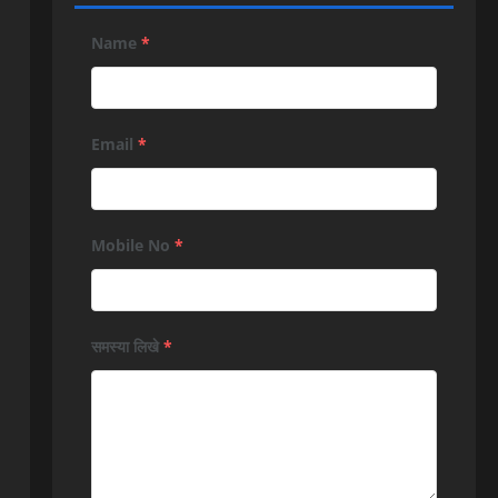
Name
*
Email
*
Mobile No
*
समस्या लिखे
*