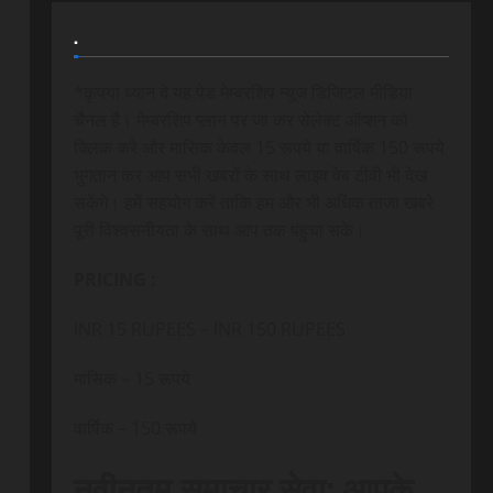
.
*कृपया ध्यान दे यह पेड मेम्बरशिप न्यूज डिजिटल मीडिया
चैनल है। मेम्बरशिप प्लान पर जा कर सेलेक्ट ऑप्शन को
क्लिक करे और मासिक केवल 15 रूपये या वार्षिक 150 रूपये
भुगतान कर आप सभी खबरों के साथ लाइव वेब टीवी भी देख
सकेंगे। हमें सहयोग करें ताकि हम और भी अधिक ताजा खबरे
पूरी विश्वसनीयता के साथ आप तक पंहुचा सके।
PRICING :
INR 15 RUPEES – INR 150 RUPEES
मासिक – 15 रूपये
वार्षिक – 150 रूपये
नवीनतम समाचार सेवा: आपके