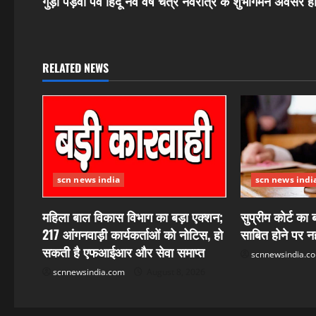
s
गुड़ी पड़वा पर्व हिंदू नव वर्ष चैत्र नवरात्र के शुभागमन अवसर
t
n
RELATED NEWS
a
v
i
g
scn news india
scn news indi
a
महिला बाल विकास विभाग का बड़ा एक्शन;
सुप्रीम कोर्ट का
217 आंगनवाड़ी कार्यकर्ताओं को नोटिस, हो
साबित होने पर नही
t
सकती है एफआईआर और सेवा समाप्त
scnnewsindia.c
i
scnnewsindia.com
August 8, 2026
o