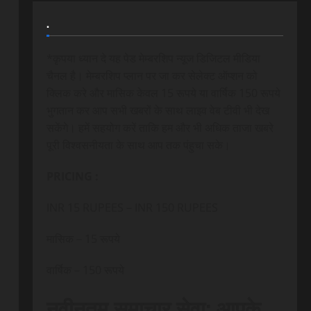
.
*कृपया ध्यान दे यह पेड मेम्बरशिप न्यूज डिजिटल मीडिया
चैनल है। मेम्बरशिप प्लान पर जा कर सेलेक्ट ऑप्शन को
क्लिक करे और मासिक केवल 15 रूपये या वार्षिक 150 रूपये
भुगतान कर आप सभी खबरों के साथ लाइव वेब टीवी भी देख
सकेंगे। हमें सहयोग करें ताकि हम और भी अधिक ताजा खबरे
पूरी विश्वसनीयता के साथ आप तक पंहुचा सके।
PRICING :
INR 15 RUPEES – INR 150 RUPEES
मासिक – 15 रूपये
वार्षिक – 150 रूपये
नवीनतम समाचार सेवा: आपके