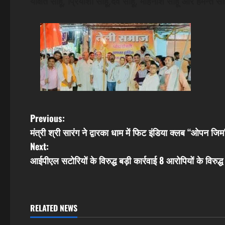
येक्षित साहू, प्रियांशी साहू,देव साहू, मोहनीश साहू और हेमन्त स
P
Previous:
मंत्री श्री सारंग ने द्वारका धाम में फिट इंडिया क्लब “ओपन जि
o
Next:
s
आईपीएल सटोरियों के विरुद्ध बड़ी कार्रवाई 8 आरोपियों के विरुद्
t
n
RELATED NEWS