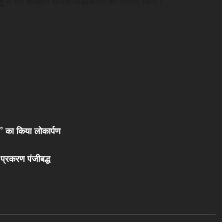
ाहू ने सर्व ब्राह्मण समाज घोड़ाडोंगरी का स्वागत किया।
म’’ का किया लोकार्पण
ध प्रकरण पंजीबद्ध