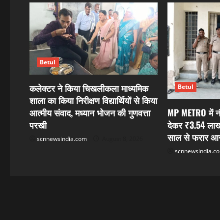
a
v
i
g
Betul
a
कलेक्टर ने किया चिखलीकला माध्यमिक
Betul
t
शाला का किया निरीक्षण विद्यार्थियों से किया
MP METRO में नौ
आत्मीय संवाद, मध्यान भोजन की गुणवत्ता
i
देकर ₹3.54 लाख 
परखी
साल से फरार आरो
o
scnnewsindia.com
August 8, 2026
scnnewsindia.c
n