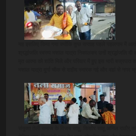
यह इसलिए किया गया क्योंकि कुछ सप्ताह पहले पहलगाम में आतंक
श्रद्धांजलि स्वरुप मसाल यात्रा निकालकर उन्हें श्रद्धांजलि दी और
मृत आत्मा को शांति मिले और परिवार में हुए इस भारी बज्रपात
मसाल यात्रा दुर्गा चौक से शहीद स्मारक गई और वहां से नगर भ
संयुक्त तेली समाज के विजय साहू, किशोर साहू,अनिल राठौर,कन्ह