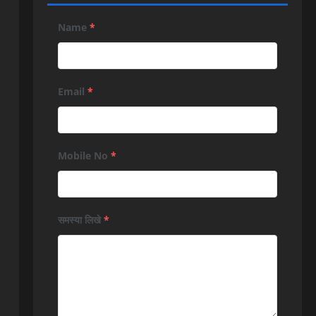
Name
*
Email
*
Mobile No
*
समस्या लिखे
*