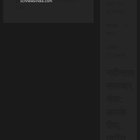
scnnewsindia.com
August 9,
INR 150
2026
RUPEES
मासिक – 15
रूपये
वार्षिक –
150 रूपये
नवीनतम
समाचार
सेवा:
आपके
लिए,
त्वरित