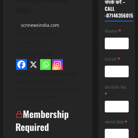
संपर्क करें –
घोषित
CALL
-07146356015
scnnewsindia.com
Name
*
December 4, 2025
1 minute read
Scn News India
Email
*
ब्यूरो रिपोर्ट मध्यप्रदेश शासन स्कूल
शिक्षा विभाग प्रदेश के समस्त
Mobile No
विद्यालयों में शैक्षणिक सत्र 2025-26
*
हेतु शीतकालीन अवकाश …
Membership
समस्या लिखे
*
Required