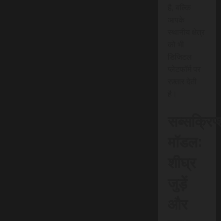
है, बल्कि
आपके
स्थानीय क्षेत्र
को भी
डिजिटल
प्लेटफॉर्म पर
रफ़्तार देती
है।
सब्सक्रिप
मॉडल:
शीघ्र
जुड़ें
और