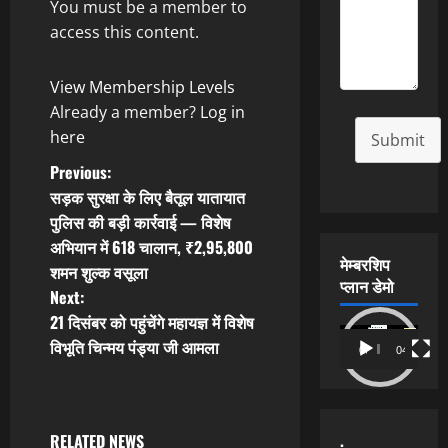
You must be a member to
access this content.
View Membership Levels
Already a member?
Log in
here
Submit
P
Previous:
सड़क सुरक्षा के लिए बैतूल यातायात
o
पुलिस की बड़ी कार्रवाई — विशेष
अभियान में 618 चालान, ₹2,95,800
s
मेम्बरशिप
शमन शुल्क वसूला
प्लान डेमो
t
Next:
21 दिसंबर को पहुंचेंगे महायज्ञ में विशेष
n
Video
विभूति चिन्मय पंड्या जी आमला
00:00
04:54
Player
a
v
.
RELATED NEWS