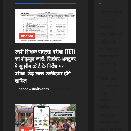
i
*कृपया ध्यान
g
दे यह पेड
मेम्बरशिप
a
न्यूज डिजिटल
Bhopal
t
मीडिया चैनल
है। मेम्बरशिप
एमपी शिक्षक पात्रता परीक्षा (TET)
i
प्लान पर जा
का शेड्यूल जारी; सितंबर-अक्टूबर
कर सेलेक्ट
में सुप्रीम कोर्ट के निर्देश पर
o
ऑप्शन को
परीक्षा, डेढ़ लाख उम्मीदवार होंगे
n
क्लिक करे
शामिल
और मासिक
scnnewsindia.com
August 9,
केवल 15
2026
रूपये या
वार्षिक 150
रूपये भुगतान
कर आप सभी
खबरों के साथ
Bhopal