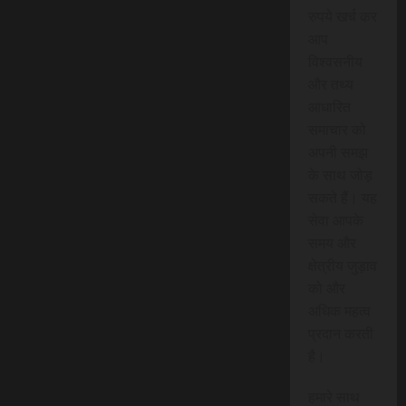
रुपये खर्च कर
आप
विश्वसनीय
और तथ्य
आधारित
समाचार को
अपनी समझ
के साथ जोड़
सकते हैं। यह
सेवा आपके
समय और
क्षेत्रीय जुड़ाव
को और
अधिक महत्व
प्रदान करती
है।
हमारे साथ