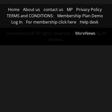
Home
About us
contact us
MP
Privacy Policy
TERMS and CONDITIONS:
Membership Plan Demo
Log In
For membership click here
Help desk
Scnnewsindia© All rights reserved.
|
MoreNews
by AF
themes.