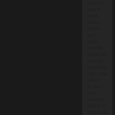
घटनाओं पर
गहराई से
वीडियो
समाचार।
स्थानीय
धरना-
प्रदर्शन,
सांस्कृतिक
कार्यक्रम और
अन्य लाइव
इवेंट्स को वेब
टीवी पर लाइव
प्रसारण।
यह पहल न
केवल
समाचार को
बेहतर ढंग से
प्रस्तुत करती