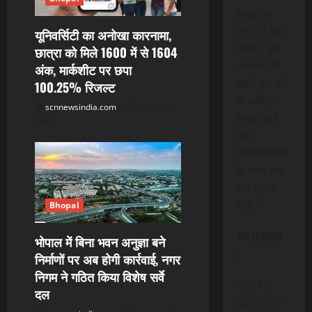
लाइव वेब
टीवी भी देख
यूनिवर्सिटी का अनोखा कारनामा,
सकेंगे। हमें
छात्रा को मिले 1600 में से 1604
सहयोग करें
अंक, मार्कशीट पर छपा
ताकि हम और
100.25% रिजल्ट
भी अधिक
scnnewsindia.com
August 9,
ताजा खबरे
2026
पूरी
विश्वसनीयता
के साथ आप
तक पंहुचा
सके।
Bhopal
PRICING
भोपाल में बिना भवन अनुज्ञा बने
:
निर्माणों पर अब होगी कार्रवाई, नगर
निगम ने गठित किया विशेष सर्वे
INR 15
दल
RUPEES –