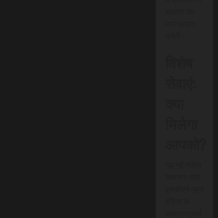
बदलाव का
मार्ग प्रदान
करेगी।
विशेष
सेवाएं:
क्या
मिलेगा
आपको?
यह नई त्वरित
समाचार सेवा
एससीएन न्यूज
इंडिया के
सब्सक्राइबर्स