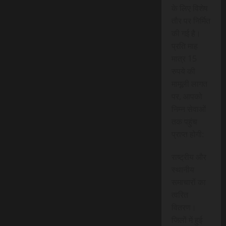
के लिए विशेष
तौर पर निर्मित
की गई है।
प्रति माह
मात्र 15
रुपये की
मामूली लागत
पर, आपको
निम्न सेवाओं
तक पहुंच
प्राप्त होगी:
राष्ट्रीय और
स्थानीय
समाचारों का
त्वरित
वितरण।
जिलों में हुई