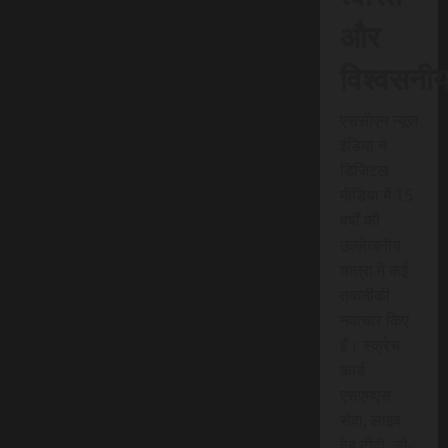
और
विश्वसनी
एससीएन न्यूज
इंडिया ने
डिजिटल
मीडिया में 15
वर्षों की
उल्लेखनीय
यात्रा में कई
तकनीकी
नवाचार किए
हैं। स्क्रेच
कार्ड
एसएमएस
सेवा, लाइव
वेब टीवी, लो-