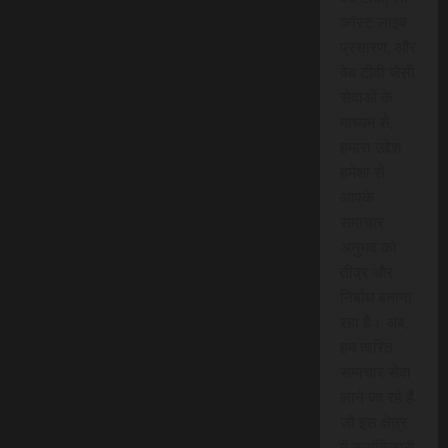
कॉस्ट लाइव
प्रसारण, और
वेब टीवी जैसी
सेवाओं के
माध्यम से,
हमारा उद्देश
हमेशा से
आपके
समाचार
अनुभव को
तीव्र और
निर्बाध बनाना
रहा है। अब,
हम त्वरित
समाचार सेवा
लाने जा रहे हैं
जो इस क्षेत्र
में क्रांतिकारी