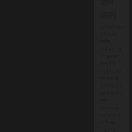
लाभ
उठाएं
एससीएन न्यूज
इंडिया की
त्वरित
समाचार सेवा
की शुरुआत
जल्द होने
वाली है। आप
इस सेवा का
पूरी तरह लाभ
उठाने के लिए
तुरंत
सब्सक्राइब
कर सकते हैं।
प्रति माह
केवल 15