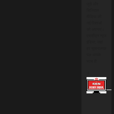
जुड़ें और
डिजिटल
मीडिया की
नई दिशाओं
को अपनाएं।
एससीएन न्यूज
इंडिया, जहां
हर सूचनात्मक
पल आपके
साथ है!
।