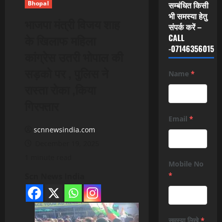
Bhopal
सम्बंधित किसी
भी समस्या हेतु
भाजपा मंत्री विजय शाह
संपर्क करें –
के खिलाफ महिला
CALL
-07146356015
कांग्रेस उतरी भोपाल की
सड़को पर , पुलिस ने
Name
*
रास्ता रोका ,किया
गिरफ्तार
Email
*
scnnewsindia.com
December 19, 2025
1 minute read
Mobile No
*
Scn News India
समस्या लिखे
*