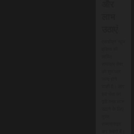
और
लाभ
उठाएं
एससीएन न्यूज
इंडिया की
त्वरित
समाचार सेवा
की शुरुआत
जल्द होने
वाली है। आप
इस सेवा का
पूरी तरह लाभ
उठाने के लिए
तुरंत
सब्सक्राइब
कर सकते हैं।