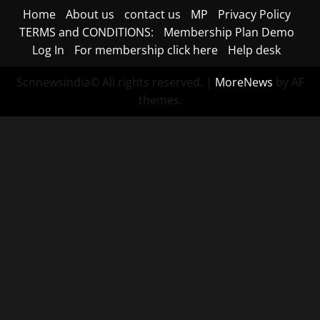
Home
About us
contact us
MP
Privacy Policy
TERMS and CONDITIONS:
Membership Plan Demo
Log In
For membership click here
Help desk
Scnnewsindia© All rights reserved.
|
MoreNews
by AF
themes.