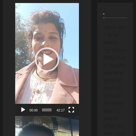
Video
.
Player
*कृपया ध्यान
दे यह पेड
मेम्बरशिप
न्यूज डिजिटल
मीडिया चैनल
है। मेम्बरशिप
प्लान पर जा
कर सेलेक्ट
ऑप्शन को
क्लिक करे
और मासिक
केवल 15
00:00
42:17
रूपये या
Video
वार्षिक 150
Player
रूपये भुगतान