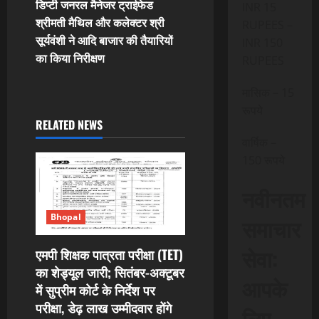
t
डिप्टी जनरल मैनेजर ट्राईफेड
INR 15
श्रीमती मैथिल और कलेक्टर श्री
RUPEES –
n
सूर्यवंशी ने आदि बाजार की तैयारियों
INR 150
का किया निरीक्षण
RUPEES
a
v
मासिक – 15
रूपये
i
RELATED NEWS
वार्षिक –
g
150 रूपये
a
नवीनतम
t
Bhopal
समाचार
i
सेवा:
एमपी शिक्षक पात्रता परीक्षा (TET)
का शेड्यूल जारी; सितंबर-अक्टूबर
o
आपके
में सुप्रीम कोर्ट के निर्देश पर
n
परीक्षा, डेढ़ लाख उम्मीदवार होंगे
लिए,