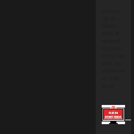
हमारे साथ
जुड़ें और
डिजिटल
मीडिया की
नई दिशाओं
को अपनाएं।
एससीएन न्यूज
इंडिया, जहां
हर सूचनात्मक
पल आपके
साथ है!
।