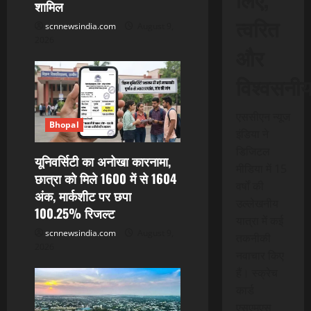
शामिल
त्वरित
scnnewsindia.com
August 9,
2026
और
विश्वसनी
एससीएन न्यूज
Bhopal
इंडिया ने
डिजिटल
यूनिवर्सिटी का अनोखा कारनामा,
मीडिया में 15
छात्रा को मिले 1600 में से 1604
वर्षों की
अंक, मार्कशीट पर छपा
उल्लेखनीय
100.25% रिजल्ट
यात्रा में कई
scnnewsindia.com
August 9,
तकनीकी
2026
नवाचार किए
हैं। स्क्रेच
कार्ड
एसएमएस