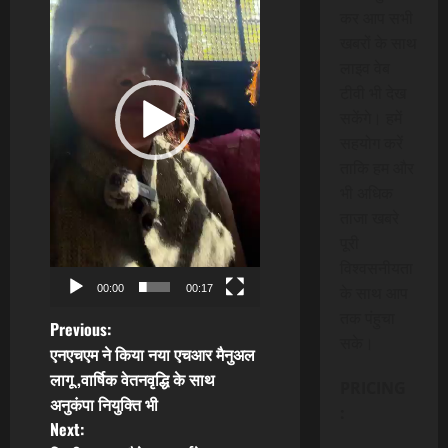
कर आप सभी
खबरों के साथ
लाइव वेब
टीवी भी देख
सकेंगे। हमें
सहयोग करें
ताकि हम और
भी अधिक
ताजा खबरे
पूरी
विश्वसनीयता
00:00
00:17
के साथ आप
तक पंहुचा
P
Previous:
सके।
एनएचएम ने किया नया एचआर मैनुअल
o
लागू ,वार्षिक वेतनवृद्धि के साथ
PRICING
अनुकंपा नियुक्ति भी
s
:
Next: