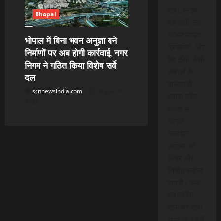
सेवा, लाइव
Bhopal
वेब टीवी, लो-
कॉस्ट लाइव
भोपाल में बिना भवन अनुज्ञा बने
प्रसारण, और
निर्माणों पर अब होगी कार्रवाई, नगर
वेब टीवी जैसी
निगम ने गठित किया विशेष सर्वे
सेवाओं के
दल
माध्यम से,
scnnewsindia.com
August 9,
हमारा उद्देश
2026
हमेशा से
आपके
समाचार
अनुभव को
तीव्र और
निर्बाध बनाना
रहा है। अब,
हम त्वरित
समाचार सेवा
लाने जा रहे हैं