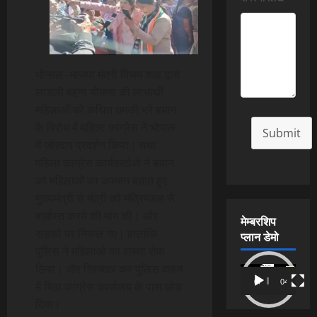
भोप्सल -भाजपा मंत्री विजय शाह द्वारा
लाडली बहना योजना की लाभार्थी
महिलाओं को कथित धमकी भरे बयान
के विरोध में महिला कांग्रेस ने भोपाल
Submit
में जोरदार प्रदर्शन किया। तथा
महिला कांग्रेस कार्यकर्ताओ ने बयान
को महिलाओं का अपमान बताते हुए
मुख्यमंत्री से मंत्री को मंत्रिमंडल से
बर्खास्त करने की मांग की। और
मेम्बरशिप
सड़को पर निकल गए। हालांकि
प्लान डेमो
पुलिस ने महिलाओ का रास्ता रोक
लिया। और गिरफ्तार कर पुलिस वाहन
Video
00:00
04:54
में बिठा कांग्रेस कार्यालय के पास छोड़
Player
दिया।