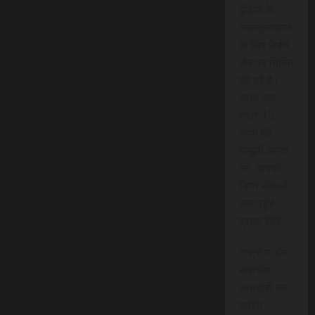
इंडिया के
सब्सक्राइबर्स
के लिए विशेष
तौर पर निर्मित
की गई है।
प्रति माह
मात्र 15
रुपये की
मामूली लागत
पर, आपको
निम्न सेवाओं
तक पहुंच
प्राप्त होगी:
राष्ट्रीय और
स्थानीय
समाचारों का
त्वरित