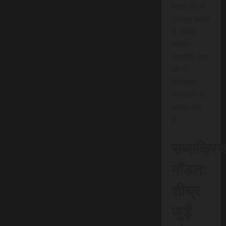
बेहतर ढंग से
प्रस्तुत करती
है, बल्कि
आपके
स्थानीय क्षेत्र
को भी
डिजिटल
प्लेटफॉर्म पर
रफ़्तार देती
है।
सब्सक्रिप
मॉडल:
शीघ्र
जुड़ें