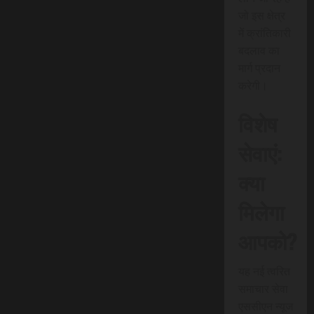
जो इस क्षेत्र
में क्रांतिकारी
बदलाव का
मार्ग प्रदान
करेगी।
विशेष
सेवाएं:
क्या
मिलेगा
आपको?
यह नई त्वरित
समाचार सेवा
एससीएन न्यूज