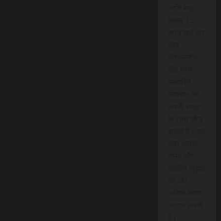
प्रति माह
केवल 15
रुपये खर्च कर
आप
विश्वसनीय
और तथ्य
आधारित
समाचार को
अपनी समझ
के साथ जोड़
सकते हैं। यह
सेवा आपके
समय और
क्षेत्रीय जुड़ाव
को और
अधिक महत्व
प्रदान करती
है।