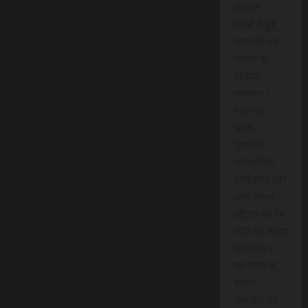
वितरण।
जिलों में हुई
घटनाओं पर
गहराई से
वीडियो
समाचार।
स्थानीय
धरना-
प्रदर्शन,
सांस्कृतिक
कार्यक्रम और
अन्य लाइव
इवेंट्स को वेब
टीवी पर लाइव
प्रसारण।
यह पहल न
केवल
समाचार को