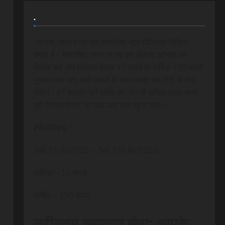
.
*कृपया ध्यान दे यह पेड मेम्बरशिप न्यूज डिजिटल मीडिया
चैनल है। मेम्बरशिप प्लान पर जा कर सेलेक्ट ऑप्शन को
क्लिक करे और मासिक केवल 15 रूपये या वार्षिक 150 रूपये
भुगतान कर आप सभी खबरों के साथ लाइव वेब टीवी भी देख
सकेंगे। हमें सहयोग करें ताकि हम और भी अधिक ताजा खबरे
पूरी विश्वसनीयता के साथ आप तक पंहुचा सके।
PRICING :
INR 15 RUPEES – INR 150 RUPEES
मासिक – 15 रूपये
वार्षिक – 150 रूपये
नवीनतम समाचार सेवा: आपके