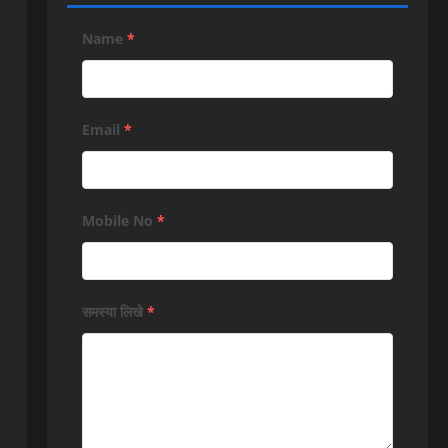
Name
*
Email
*
Mobile No
*
समस्या लिखे
*