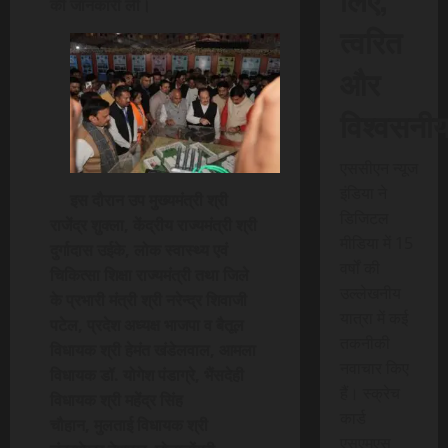
की जानकारी ली।
त्वरित
और
विश्वसनी
एससीएन न्यूज
इंडिया ने
इस दौरान उप मुख्यमंत्री श्री
डिजिटल
राजेंद्र शुक्ला, केंद्रीय राज्यमंत्री श्री
मीडिया में 15
दुर्गादास उईके, लोक स्वास्थ्य एवं
वर्षों की
चिकित्सा शिक्षा राज्यमंत्री तथा जिले
उल्लेखनीय
के प्रभारी मंत्री श्री नरेन्द्र शिवाजी
यात्रा में कई
पटेल, प्रदेश अध्यक्ष भाजपा व बैतूल
तकनीकी
विधायक श्री हेमंत खंडेलवाल, आमला
नवाचार किए
विधायक डॉ. योगेश पंडाग्रे, भैंसदेही
हैं। स्क्रेच
विधायक श्री महेंद्र सिंह
कार्ड
चौहान, मुलताई विधायक श्री
एसएमएस