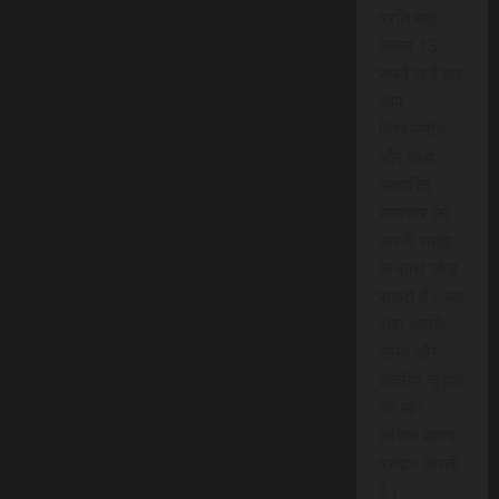
प्रति माह
केवल 15
रुपये खर्च कर
आप
विश्वसनीय
और तथ्य
आधारित
समाचार को
अपनी समझ
के साथ जोड़
सकते हैं। यह
सेवा आपके
समय और
क्षेत्रीय जुड़ाव
को और
अधिक महत्व
प्रदान करती
है।