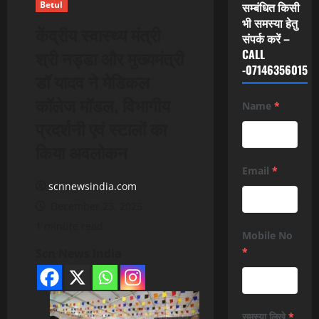
Betul
सम्बंधित किसी
भी समस्या हेतु
केंद्रीय स्वास्थ्य मंत्री
संपर्क करें –
श्री नड्डा और मुख्यमंत्री
CALL
-07146356015
डॉ यादव ने मेडिकल
कॉलेज मॉडल, विभागीय
Name
*
प्रदर्शनी एवं स्टालों का
किया अवलोकन
Email
*
scnnewsindia.com
December 23, 2025
1 minute read
Mobile No
*
Scn News India
समस्या लिखे
*