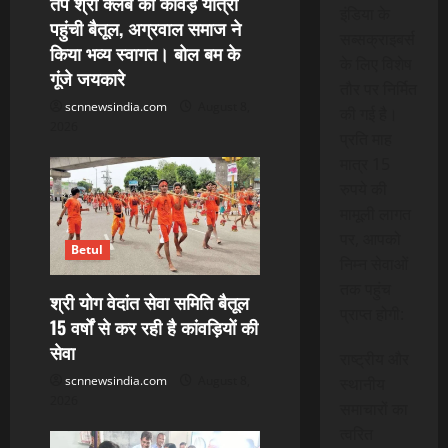
तप श्री क्लब की कांवड़ यात्रा
इंडिया के
पहुंची बैतूल, अग्रवाल समाज ने
सब्सक्राइबर्स
किया भव्य स्वागत। बोल बम के
के लिए विशेष
गूंजे जयकारे
तौर पर निर्मित
scnnewsindia.com
August 8,
की गई है।
2026
प्रति माह
मात्र 15
रुपये की
मामूली लागत
पर, आपको
Betul
निम्न सेवाओं
तक पहुंच
श्री योग वेदांत सेवा समिति बैतूल
प्राप्त होगी:
15 वर्षों से कर रही है कांवड़ियों की
सेवा
राष्ट्रीय और
scnnewsindia.com
August 8,
स्थानीय
2026
समाचारों का
त्वरित