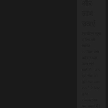
और
लाभ
उठाएं
एससीएन न्यूज
इंडिया की
त्वरित
समाचार सेवा
की शुरुआत
जल्द होने
वाली है। आप
इस सेवा का
पूरी तरह लाभ
उठाने के लिए
तुरंत
सब्सक्राइब
कर सकते हैं।