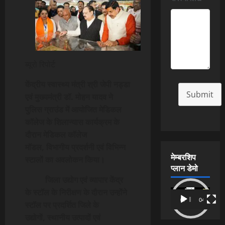
ब्यूरो रिपोर्ट
केंद्रीय स्वास्थ्य मंत्री श्री जेपी नड्डा
Submit
एवं मुख्यमंत्री डॉ. मोहन यादव ने
पुलिस ग्राउंड में आयोजित मेडिकल
कॉलेज के शिलान्यास कार्यक्रम के
दौरान मेडिकल कॉलेज
मॉडल, विभागीय प्रदर्शनी एवं विभिन्न
मेम्बरशिप
स्टालों का अवलोकन किया।
प्लान डेमो
जिला उद्योग एवं व्यापार केंद्र
के स्टॉल के निरीक्षण के दौरान उन्होंने
Video
00:00
04:54
स्टॉल पर प्रदर्शित जिले के
Player
उद्योगों, स्थानीय उत्पादों एवं