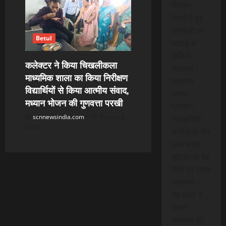
वितरण।
जिलों में हुई
घटनाओं पर
Betul
गहराई से
वीडियो
कलेक्टर ने किया चिखलीकला
समाचार।
माध्यमिक शाला का किया निरीक्षण
स्थानीय
विद्यार्थियों से किया आत्मीय संवाद,
धरना-
मध्यान भोजन की गुणवत्ता परखी
प्रदर्शन,
scnnewsindia.com
August 8,
सांस्कृतिक
2026
कार्यक्रम और
अन्य लाइव
इवेंट्स को वेब
टीवी पर लाइव
प्रसारण।
यह पहल न
केवल
समाचार को