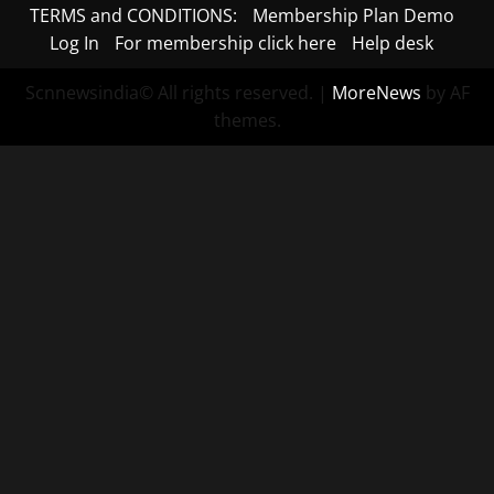
TERMS and CONDITIONS:
Membership Plan Demo
Log In
For membership click here
Help desk
Scnnewsindia© All rights reserved.
|
MoreNews
by AF
themes.