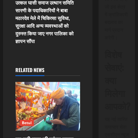
t
उत्कल घासी समाज उत्थान समिति
जो इस क्षेत्र
सारणी के पदाधिकारियों ने बाबा
में क्रांतिकारी
n
मठारदेव मेले में चिकित्सा सुविधा,
बदलाव का
सुरक्षा आदि अन्य व्यवस्थाओं को
a
मार्ग प्रदान
दुरुस्त किया जाए नगर पालिका को
करेगी।
v
ज्ञापन सौंपा
विशेष
i
सेवाएं:
g
RELATED NEWS
क्या
a
मिलेगा
t
आपको?
i
o
यह नई त्वरित
Betul
समाचार सेवा
n
एससीएन न्यूज