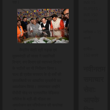
रहा।
INR 15
RUPEES –
INR 150
RUPEES
मासिक – 15
रूपये
वार्षिक –
केंद्रीय मंत्री श्री नड्डा एवं
150 रूपये
मुख्यमंत्री डॉ यादव ने उद्यानिकी
विभाग, वन विभाग एवं स्वास्थ्य विभाग
नवीनतम
के स्टॉलों का भी निरीक्षण किया।
साथ ही प्रदेश सरकार के दो वर्षों की
समाचार
उपलब्धियों पर आधारित प्रदर्शनी का
सेवा:
अवलोकन किया। तत्पश्चात उन्होंने
पीपीपी मोड पर प्रस्तावित मेडिकल
आपके
कॉलेज के थ्री-डी मॉडल का
अवलोकन कर परियोजना की रूपरेखा
लिए,