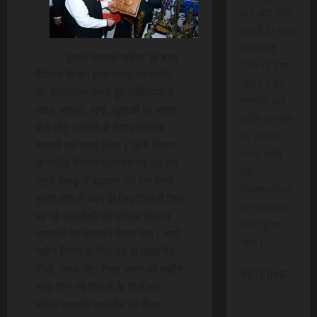
कर आप सभी
खबरों के साथ
लाइव वेब
इसके पश्चात महिला एवं बाल
टीवी भी देख
विकास विभाग द्वारा लगाए गए स्टॉल
सकेंगे। हमें
का अवलोकन करते हुए अतिथियों ने
सहयोग करें
ज्वार, बाजरा, रागी, कुटकी एवं सावा
ताकि हम और
जैसे मोटे अनाजों से तैयार पौष्टिक
भी अधिक
व्यंजनों का स्वाद लिया। कृषि विभाग
ताजा खबरे
के स्टॉल में गन्ना उत्पादन को 30 टन
पूरी
प्रति एकड़ से बढ़ाकर 70 टन प्रति
विश्वसनीयता
एकड़ तक ले जाने के लिए जिले में किए
के साथ आप
जा रहे तकनीकी एवं कौशल विकास
तक पंहुचा
प्रयासों का प्रदर्शन किया गया। यहां
सके।
नवीन किस्म के चिप बड से विकसित
पौधों, उनके सेट तैयार करने की मशीन
PRICING
तथा तीन नई किस्मों के पौधों का
:
जीवंत प्रदर्शन आकर्षण का केंद्र