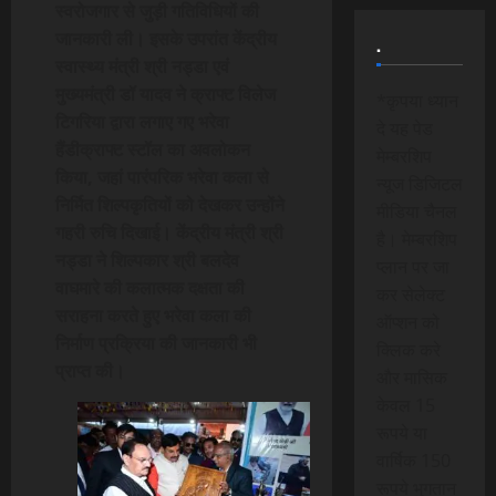
स्वरोजगार से जुड़ी गतिविधियों की
जानकारी ली। इसके उपरांत केंद्रीय
.
स्वास्थ्य मंत्री श्री नड्डा एवं
मुख्यमंत्री डॉ यादव ने क्राफ्ट विलेज
*कृपया ध्यान
टिगरिया द्वारा लगाए गए भरेवा
दे यह पेड
हैंडीक्राफ्ट स्टॉल का अवलोकन
मेम्बरशिप
किया, जहां पारंपरिक भरेवा कला से
न्यूज डिजिटल
निर्मित शिल्पकृतियों को देखकर उन्होंने
मीडिया चैनल
गहरी रुचि दिखाई। केंद्रीय मंत्री श्री
है। मेम्बरशिप
नड्डा ने शिल्पकार श्री बलदेव
प्लान पर जा
वाघमारे की कलात्मक दक्षता की
कर सेलेक्ट
सराहना करते हुए भरेवा कला की
ऑप्शन को
निर्माण प्रक्रिया की जानकारी भी
क्लिक करे
प्राप्त की।
और मासिक
केवल 15
रूपये या
वार्षिक 150
रूपये भुगतान