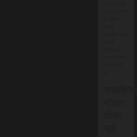
बेहतर ढंग से
प्रस्तुत करती
है, बल्कि
आपके
स्थानीय क्षेत्र
को भी
डिजिटल
प्लेटफॉर्म पर
रफ़्तार देती
है।
सब्सक्रिप
मॉडल:
शीघ्र
जुड़ें