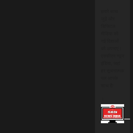
हमारे साथ
जुड़ें और
डिजिटल
मीडिया की
नई दिशाओं
को अपनाएं।
एससीएन न्यूज
इंडिया, जहां
हर सूचनात्मक
पल आपके
साथ है!
।