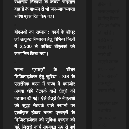
स्थानीय निकायों के कचरा संग्रहण
इंडिया के
वाहनों
के माध्यम से भी जन-जागरूकता
सब्सक्राइबर्स
संदेश प्रसारित किए गए।
के लिए विशेष
तौर पर निर्मित
बीएलओ का सम्मान
: कार्य के शीघ्र
की गई है।
एवं उत्कृष्ट निष्पादन हेतु विभिन्न जिलों
प्रति माह
में 2,500 से अधिक बीएलओ
को
मात्र 15
सम्मानित किया गया।
रुपये की
मामूली लागत
पर, आपको
गणना प्रपत्रों के शीघ्र
निम्न सेवाओं
डिजिटाइजेशन हेतु सुविधा
:
SIR के
तक पहुंच
प्रारंभिक चरण में राज्य में कमजोर
प्राप्त होगी:
अथवा धीमे नेटवर्क वाले क्षेत्रों की
पहचान की गई। ऐसे क्षेत्रों के बीएलओ
राष्ट्रीय और
को सुदृढ़ नेटवर्क वाले स्थानों पर
स्थानीय
एकत्रित होकर गणना प्रपत्रों के
समाचारों का
डिजिटाइजेशन की सुविधा प्रदान की
त्वरित
गई, जिससे कार्य समयबद्ध रूप से पूर्ण