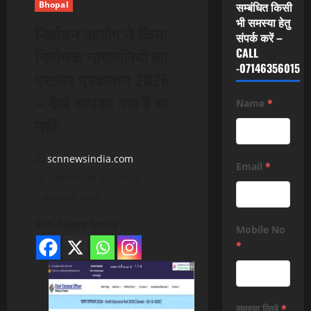
Bhopal
सम्बंधित किसी
भी समस्या हेतु
निर्वाचन आयोग ने किया
संपर्क करें –
निर्वाचक नामावलियों का
CALL
-07146356015
प्रारूप प्रकाशन 2026
– देखे आपका नाम है या
Name
*
नहीं
scnnewsindia.com
Email
*
December 23, 2025
1 minute read
Scn News India
Mobile No
*
समस्या लिखे
*