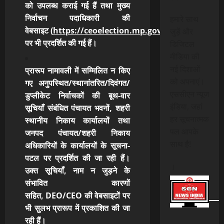
को उपलब्ध कराई गई हैं तथा मुख्य
निर्वाचन पदाधिकारी की
हमारे साथ
वेबसाइट (
https://ceoelection.mp.gov.in
)
जुड़ें और
पर भी प्रदर्शित की गई हैं।
डिजिटल
मीडिया की
नई दिशाओं
प्रारूप नामावली में सम्मिलित न किए
को अपनाएं।
गए
अनुपस्थित/स्थानांतरित/दिवंगत/
एससीएन न्यूज
डुप्लीकेट निर्वाचकों की बूथ-वार
इंडिया, जहां
सूचियाँ संबंधित पंचायत भवनों, शहरी
हर सूचनात्मक
स्थानीय निकाय कार्यालयों तथा
पल आपके
जनपद पंचायत/शहरी निकाय
साथ है!
अधिकारियों के कार्यालयों के सूचना-
पटल पर प्रदर्शित की जा रही हैं।
।
उक्त सूचियाँ, नाम न जुड़ने के
संभावित कारणों
सहित, DEO/CEO की वेबसाइटों
पर
भी सुलभ प्रारूप में प्रकाशित की जा
रही हैं।