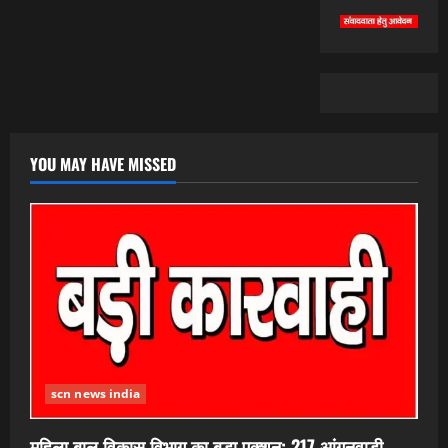
YOU MAY HAVE MISSED
scn news india
महिला बाल विकास विभाग का बड़ा एक्शन; 217 आंगनवाड़ी