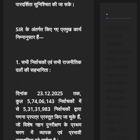
पारदर्शिता
सुनिश्चित की जा सके।
.
*कृपया ध्यान
SIR के अंतर्गत किए गए प्रमुख कार्य
दे यह पेड
निम्नानुसार हैं—
मेम्बरशिप
न्यूज डिजिटल
मीडिया चैनल
1. सभी निर्वाचकों एवं सभी राजनीतिक
है। मेम्बरशिप
दलों की सहभागिता :
प्लान पर जा
कर सेलेक्ट
ऑप्शन को
दिनांक 23.12.2025 तक,
क्लिक करे
कुल 5,74,06,143 निर्वाचकों में
और मासिक
से 5,31,31,983 निर्वाचकों द्वारा
केवल 15
गणना प्रपत्र प्रस्तुत किए जा चुके हैं,
रूपये या
जो विशेष गहन पुनरीक्षण के प्रथम
वार्षिक 150
चरण में व्यापक एवं प्रभावी
रूपये भुगतान