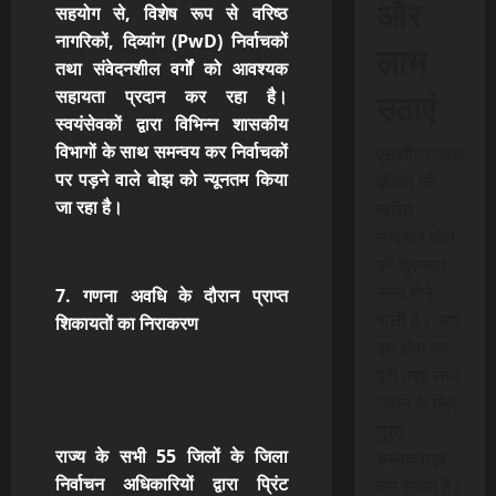
और
सहयोग से, विशेष रूप से
वरिष्ठ
नागरिकों, दिव्यांग (PwD) निर्वाचकों
लाभ
तथा संवेदनशील वर्गों को आवश्यक
उठाएं
सहायता प्रदान कर रहा है।
स्वयंसेवकों द्वारा विभिन्न शासकीय
विभागों के साथ समन्वय कर निर्वाचकों
एससीएन न्यूज
पर पड़ने वाले बोझ को न्यूनतम
किया
इंडिया की
जा रहा है।
त्वरित
समाचार सेवा
की शुरुआत
जल्द होने
7. गणना अवधि के दौरान प्राप्त
वाली है। आप
शिकायतों का निराकरण
इस सेवा का
पूरी तरह लाभ
उठाने के लिए
तुरंत
राज्य के सभी
55 जिलों के जिला
सब्सक्राइब
निर्वाचन अधिकारियों द्वारा प्रिंट
कर सकते हैं।