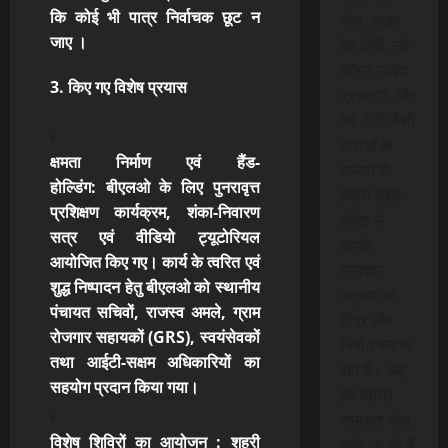
कि कोई भी पात्र निर्वाचक छूट न
सेवा, लाइव
जाए
।
वेब टीवी, लो-
कॉस्ट लाइव
3. किए गए विशेष प्रयास
प्रसारण, और
वेब टीवी जैसी
सेवाओं के
क्षमता निर्माण एवं हैंड-
माध्यम से,
होल्डिंग:
बीएलओ के लिए पुनरावृत्त
हमारा उद्देश
प्रशिक्षण कार्यक्रम, शंका-निवारण
हमेशा से
सत्र एवं वीडियो ट्यूटोरियल
आपके
आयोजित किए गए। कार्य के त्वरित एवं
समाचार
शुद्ध निष्पादन हेतु बीएलओ को स्थानीय
अनुभव को
पंचायत सचिवों, राजस्व अमले, ग्राम
तीव्र और
रोजगार सहायकों (GRS), स्वयंसेवकों
निर्बाध बनाना
तथा आईटी-सक्षम अधिकारियों
का
रहा है। अब,
सहयोग प्रदान किया गया।
हम त्वरित
समाचार सेवा
विशेष शिविरों का आयोजन
: शहरी
लाने जा रहे हैं