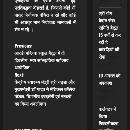
प्रक्रिया के प्रति अपनी दृढ़
2026
प्रतिबद्धता दोहराई है, जिससे कोई भी
श्री योग
पात्र निर्वाचक वंचित न रहे और कोई
वेदांत सेवा
भी अपात्र नाम निर्वाचक नामावली में
समिति बैतूल
शेष न रहे
।
15 वर्षों से कर
रही है
P
Previous:
कांवड़ियों की
आरडी पब्लिक स्कूल बैतूल में दो
सेवा
August
o
दिवसीय भव्य सांस्कृतिक महोत्सव
8, 2026
आयोजित
s
Next:
10 अगस्त को
t
केंद्रीय स्वास्थ्य मंत्री श्री नड्डा और
अवकाश
मुख्यमंत्री डॉ यादव ने मेडिकल कॉलेज
August 8,
n
मॉडल, विभागीय प्रदर्शनी एवं स्टालों
2026
का किया अवलोकन
a
कलेक्टर ने
किया
v
चिखलीकला