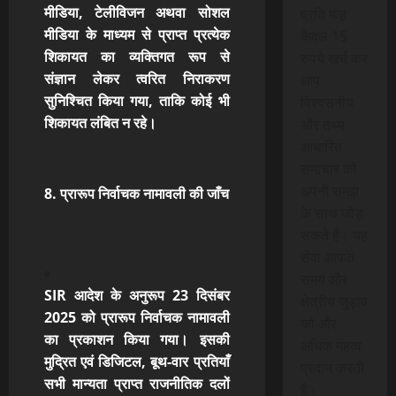
मीडिया, टेलीविजन अथवा सोशल
प्रति माह
मीडिया के माध्यम से प्राप्त प्रत्येक
केवल 15
शिकायत का व्यक्तिगत रूप से
रुपये खर्च कर
संज्ञान
लेकर त्वरित निराकरण
आप
सुनिश्चित किया गया, ताकि कोई भी
विश्वसनीय
शिकायत लंबित न रहे।
और तथ्य
आधारित
समाचार को
अपनी समझ
8. प्रारूप निर्वाचक नामावली की जाँच
के साथ जोड़
सकते हैं। यह
सेवा आपके
समय और
SIR आदेश के अनुरूप 23 दिसंबर
क्षेत्रीय जुड़ाव
2025 को प्रारूप निर्वाचक नामावली
को और
का प्रकाशन किया गया। इसकी
अधिक महत्व
मुद्रित एवं डिजिटल, बूथ-वार प्रतियाँ
प्रदान करती
सभी मान्यता प्राप्त राजनीतिक दलों
है।