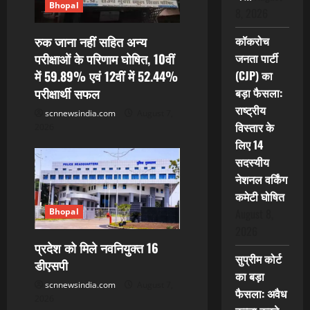
Bhopal
8, 2026
रुक जाना नहीं सहित अन्य
कॉकरोच
परीक्षाओं के परिणाम घोषित, 10वीं
जनता पार्टी
में 59.89% एवं 12वीं में 52.44%
(CJP) का
परीक्षार्थी सफल
बड़ा फैसला:
राष्ट्रीय
scnnewsindia.com
August 7,
विस्तार के
2026
लिए 14
सदस्यीय
नेशनल वर्किंग
कमेटी घोषित
Bhopal
August 8,
2026
प्रदेश को मिले नवनियुक्त 16
सुप्रीम कोर्ट
डीएसपी
का बड़ा
scnnewsindia.com
August 7,
फैसला: अवैध
2026