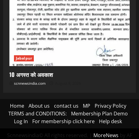
Jabalpur
10 अगस्त को अवकाश
scnnewsindia.com
August 8, 2026
Home
About us
contact us
MP
Privacy Policy
TERMS and CONDITIONS:
Membership Plan Demo
Log In
For membership click here
Help desk
Scnnewsindia© All rights reserved.
|
MoreNews
by AF