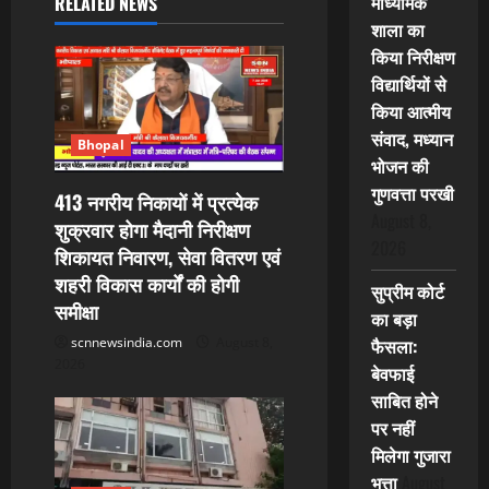
i
माध्यमिक
RELATED NEWS
शाला का
g
किया निरीक्षण
विद्यार्थियों से
a
किया आत्मीय
t
संवाद, मध्यान
Bhopal
भोजन की
i
गुणवत्ता परखी
413 नगरीय निकायों में प्रत्येक
August 8,
शुक्रवार होगा मैदानी निरीक्षण
o
2026
शिकायत निवारण, सेवा वितरण एवं
n
शहरी विकास कार्यों की होगी
सुप्रीम कोर्ट
समीक्षा
का बड़ा
फैसला:
scnnewsindia.com
August 8,
2026
बेवफाई
साबित होने
पर नहीं
मिलेगा गुजारा
भत्ता
August