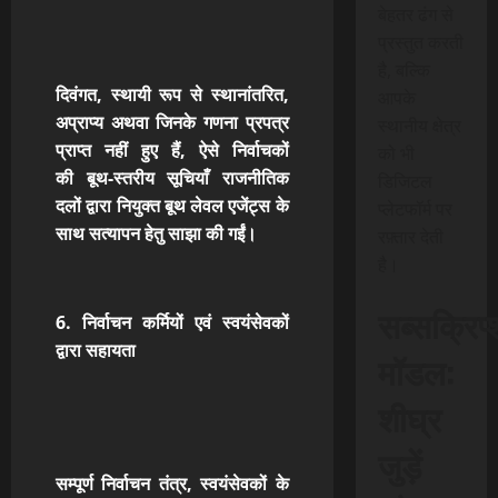
बेहतर ढंग से
प्रस्तुत करती
है, बल्कि
दिवंगत, स्थायी रूप से स्थानांतरित,
आपके
अप्राप्य
अथवा जिनके गणना प्रपत्र
स्थानीय क्षेत्र
प्राप्त नहीं हुए हैं, ऐसे निर्वाचकों
को भी
की बूथ-स्तरीय सूचियाँ
राजनीतिक
डिजिटल
दलों द्वारा नियुक्त बूथ लेवल एजेंट्स के
प्लेटफॉर्म पर
साथ सत्यापन हेतु साझा की गईं।
रफ़्तार देती
है।
सब्सक्रिप
6. निर्वाचन कर्मियों एवं स्वयंसेवकों
द्वारा सहायता
मॉडल:
शीघ्र
जुड़ें
सम्पूर्ण निर्वाचन तंत्र, स्वयंसेवकों के