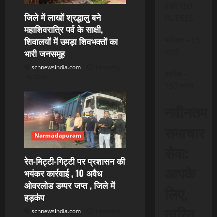
t
INR 150
जिले में लाखों श्रद्धालु बने
RUPEES
i
महाशिवरात्रि पर्व के साक्षी,
मासिक – 15
शिवालयों में उमड़ा शिवभक्तों का
o
रूपये
भारी जनसमूह
n
scnnewsindia.com
February
वार्षिक –
16, 2026
150 रूपये
नवीनतम
समाचार
Narmadapuram
सेवा:
रेत-मिट्टी-गिट्टी पर प्रशासन की
आपके
भयंकर कार्रवाई , 10 अवैध
ओवरलोड डम्पर जप्त , जिले में
लिए,
हड़कंप
त्वरित
scnnewsindia.com
February