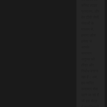
कॉस्ट लाइव
प्रसारण, और
वेब टीवी जैसी
सेवाओं के
माध्यम से,
हमारा उद्देश
हमेशा से
आपके
समाचार
अनुभव को
तीव्र और
निर्बाध बनाना
रहा है। अब,
हम त्वरित
समाचार सेवा
लाने जा रहे हैं
जो इस क्षेत्र
में क्रांतिकारी