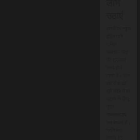
लाभ
उठाएं
एससीएन न्यूज
इंडिया की
त्वरित
समाचार सेवा
की शुरुआत
जल्द होने
वाली है। आप
इस सेवा का
पूरी तरह लाभ
उठाने के लिए
तुरंत
सब्सक्राइब
कर सकते हैं।
प्रति माह
केवल 15