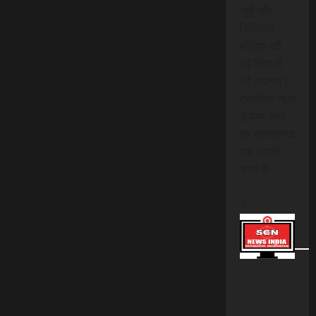
जुड़ें और
डिजिटल
मीडिया की
नई दिशाओं
को अपनाएं।
एससीएन न्यूज
इंडिया, जहां
हर सूचनात्मक
पल आपके
साथ है!
।