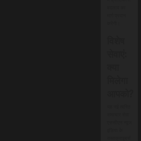
बदलाव का
मार्ग प्रदान
करेगी।
विशेष
सेवाएं:
क्या
मिलेगा
आपको?
यह नई त्वरित
समाचार सेवा
एससीएन न्यूज
इंडिया के
सब्सक्राइबर्स