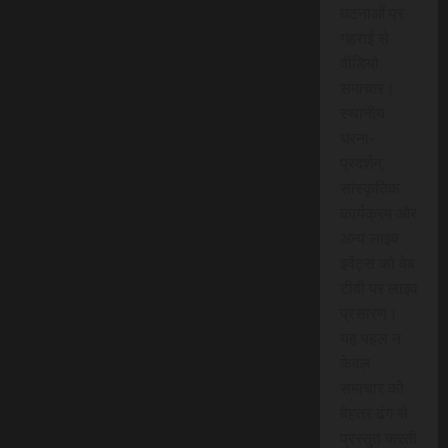
घटनाओं पर
गहराई से
वीडियो
समाचार।
स्थानीय
धरना-
प्रदर्शन,
सांस्कृतिक
कार्यक्रम और
अन्य लाइव
इवेंट्स को वेब
टीवी पर लाइव
प्रसारण।
यह पहल न
केवल
समाचार को
बेहतर ढंग से
प्रस्तुत करती