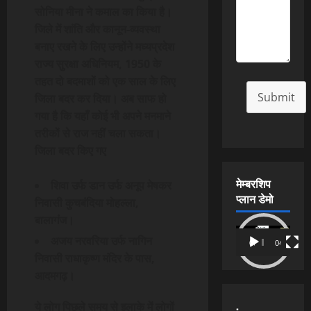
सोनिया मीना ने कमाल का किया है।
जिले में शांति और कानून-व्यवस्था
बनाए रखने के लिए उन्होंने मध्यप्रदेश
राज्य सुरक्षा अधिनियम, 1950 के
तहत दो बदमाशों को एक साल के लिए
Submit
जिला बदर कर दिया। अब साफ हो
गया है कि यहाँ कोई भी अपने मनमाने
तरीकों से राज नहीं चला सकता।
जिला बदर किए गए
मेम्बरशिप
शिवा उर्फ डान उर्फ अनूप मेषकर
प्लान डेमो
निवासी कुचबंदिया मोहल्ला,
बालागंज।
Video
अजय नरवरिया उर्फ नागिन
00:00
04:54
Player
निवासी राधाकृष्ण मंदिर के पास,
आदमगढ़।
.
ये लोग पिछले समय से इलाके में लोगों