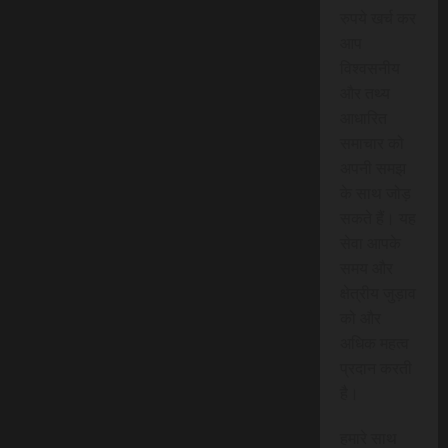
रुपये खर्च कर
आप
विश्वसनीय
और तथ्य
आधारित
समाचार को
अपनी समझ
के साथ जोड़
सकते हैं। यह
सेवा आपके
समय और
क्षेत्रीय जुड़ाव
को और
अधिक महत्व
प्रदान करती
है।
हमारे साथ