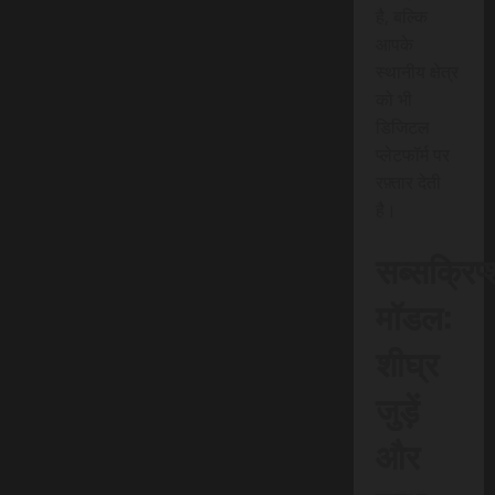
है, बल्कि
आपके
स्थानीय क्षेत्र
को भी
डिजिटल
प्लेटफॉर्म पर
रफ़्तार देती
है।
सब्सक्रिप
मॉडल:
शीघ्र
जुड़ें
और