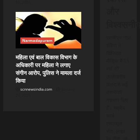
15, 2026
और
विश्वसनी
एससीएन न्यूज
Narmadapuram
इंडिया ने
डिजिटल
महिला एवं बाल विकास विभाग के
मीडिया में 15
अधिकारी पर महिला ने लगाए
वर्षों की
संगीन आरोप, पुलिस ने मामला दर्ज
उल्लेखनीय
किया
यात्रा में कई
scnnewsindia.com
January
तकनीकी
24, 2026
नवाचार किए
हैं। स्क्रेच
कार्ड
एसएमएस
सेवा, लाइव
वेब टीवी, लो-