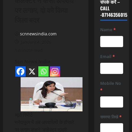
संपर्क करें –
पर लगाम, दो को किया
CALL
-07146356015
जिला बदर
Name
*
scnnewsindia.com
January 4, 2026
1 minute read
Email
*
Scn News India
Mobile No
*
ब्यूरो रिपोर्ट
समस्या लिखे
*
नर्मदापुरम में अब अपराधियों के हौसले
पर लगाम कसने कलेक्टर सुश्री