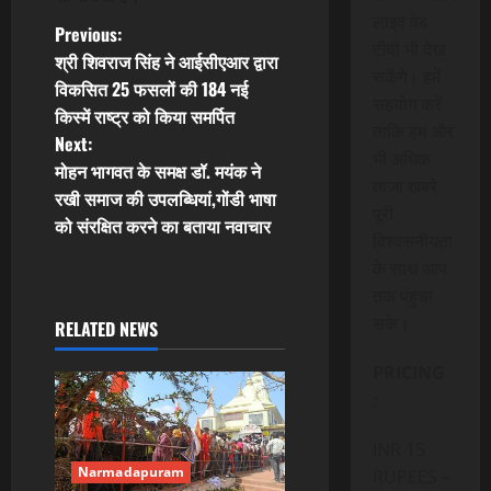
लाइव वेब
P
Previous:
टीवी भी देख
श्री शिवराज सिंह ने आईसीएआर द्वारा
o
सकेंगे। हमें
विकसित 25 फसलों की 184 नई
सहयोग करें
किस्में राष्ट्र को किया समर्पित
s
ताकि हम और
Next:
भी अधिक
t
मोहन भागवत के समक्ष डॉ. मयंक ने
ताजा खबरे
रखी समाज की उपलब्धियां,गोंडी भाषा
पूरी
n
को संरक्षित करने का बताया नवाचार
विश्वसनीयता
a
के साथ आप
तक पंहुचा
v
सके।
RELATED NEWS
i
PRICING
g
:
a
INR 15
Narmadapuram
RUPEES –