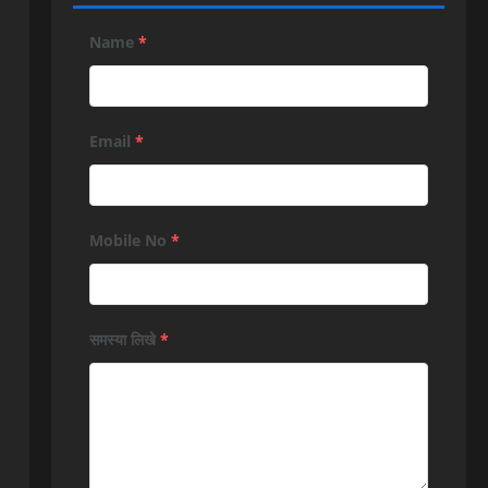
Name
*
Email
*
Mobile No
*
समस्या लिखे
*