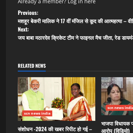
Already a member?
Log in here
P
Previous:
मशहूर बेकरी मालिक ने 17 वीं मंजिल से कूद की आत्महत्या – व
o
Next:
s
जय बाबा मठारदेव क्रिकेट टीम ने फाइनल मैच जीता, रेड डायमंड
t
n
RELATED NEWS
a
v
i
scn news indi
g
scn news india
भाजपा विधायक पर
a
संशोधन -2024 की खबर रिपीट हो गई –
आरोप (विडियो)