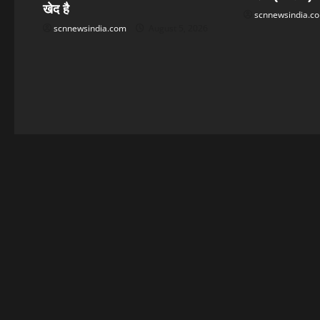
t
खेद है
scnnewsindia.c
scnnewsindia.com
August 5, 2026
i
o
n