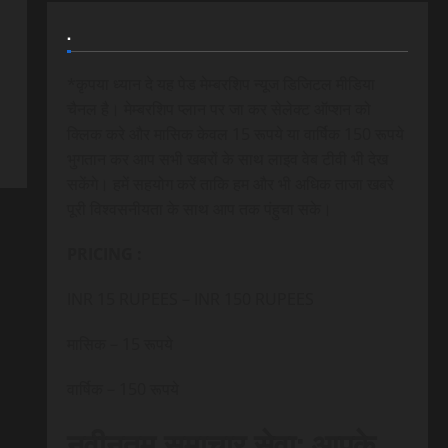
.
*कृपया ध्यान दे यह पेड मेम्बरशिप न्यूज डिजिटल मीडिया
चैनल है। मेम्बरशिप प्लान पर जा कर सेलेक्ट ऑप्शन को
क्लिक करे और मासिक केवल 15 रूपये या वार्षिक 150 रूपये
भुगतान कर आप सभी खबरों के साथ लाइव वेब टीवी भी देख
सकेंगे। हमें सहयोग करें ताकि हम और भी अधिक ताजा खबरे
पूरी विश्वसनीयता के साथ आप तक पंहुचा सके।
PRICING :
INR 15 RUPEES – INR 150 RUPEES
मासिक – 15 रूपये
वार्षिक – 150 रूपये
नवीनतम समाचार सेवा: आपके