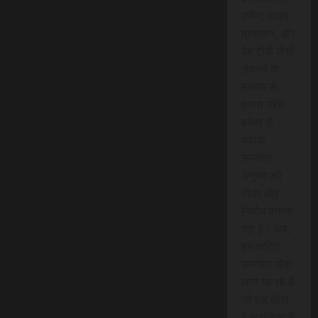
कॉस्ट लाइव
प्रसारण, और
वेब टीवी जैसी
सेवाओं के
माध्यम से,
हमारा उद्देश
हमेशा से
आपके
समाचार
अनुभव को
तीव्र और
निर्बाध बनाना
रहा है। अब,
हम त्वरित
समाचार सेवा
लाने जा रहे हैं
जो इस क्षेत्र
में क्रांतिकारी