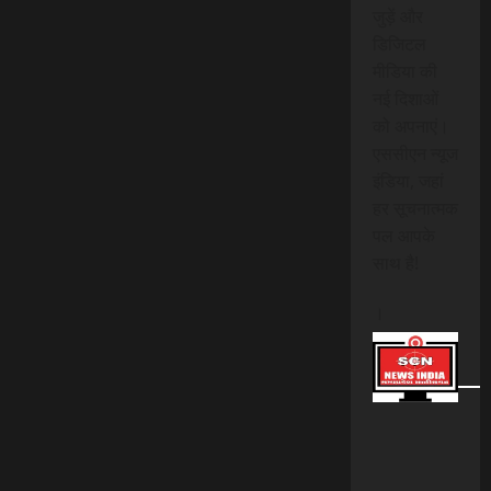
जुड़ें और
डिजिटल
मीडिया की
नई दिशाओं
को अपनाएं।
एससीएन न्यूज
इंडिया, जहां
हर सूचनात्मक
पल आपके
साथ है!
।