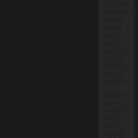
के लिए विशेष
तौर पर निर्मित
की गई है।
प्रति माह
मात्र 15
रुपये की
मामूली लागत
पर, आपको
निम्न सेवाओं
तक पहुंच
प्राप्त होगी:
राष्ट्रीय और
स्थानीय
समाचारों का
त्वरित
वितरण।
जिलों में हुई