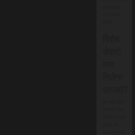
बदलाव का
मार्ग प्रदान
करेगी।
विशेष
सेवाएं:
क्या
मिलेगा
आपको?
यह नई त्वरित
समाचार सेवा
एससीएन न्यूज
इंडिया के
सब्सक्राइबर्स