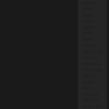
घटनाओं पर
गहराई से
वीडियो
समाचार।
स्थानीय
धरना-
प्रदर्शन,
सांस्कृतिक
कार्यक्रम और
अन्य लाइव
इवेंट्स को वेब
टीवी पर लाइव
प्रसारण।
यह पहल न
केवल
समाचार को
बेहतर ढंग से
प्रस्तुत करती