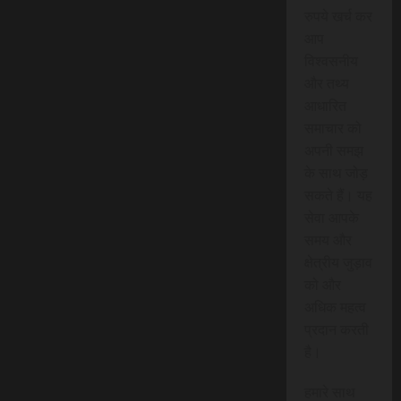
रुपये खर्च कर
आप
विश्वसनीय
और तथ्य
आधारित
समाचार को
अपनी समझ
के साथ जोड़
सकते हैं। यह
सेवा आपके
समय और
क्षेत्रीय जुड़ाव
को और
अधिक महत्व
प्रदान करती
है।
हमारे साथ