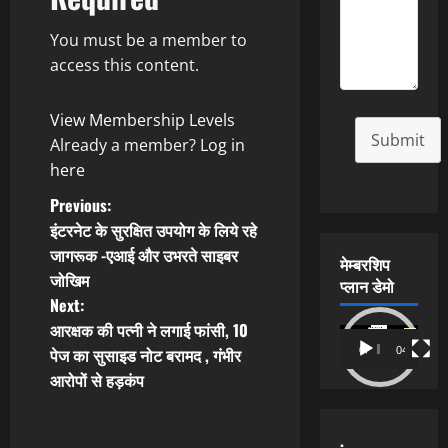
You must be a member to
access this content.
View Membership Levels
Submit
Already a member?
Log in
here
P
Previous:
इंटरनेट के सुरक्षित उपयोग के लिये रहे
o
जागरूक -एआई और उभरते साइबर
मेम्बरशिप
जोखिम
s
प्लान डेमो
Next:
t
आरक्षक की पत्नी ने लगाई फांसी, 10
Video
पेज का सुसाइड नोट बरामद , गंभीर
00:00
04:54
Player
n
आरोपों से हड़कंप
a
.