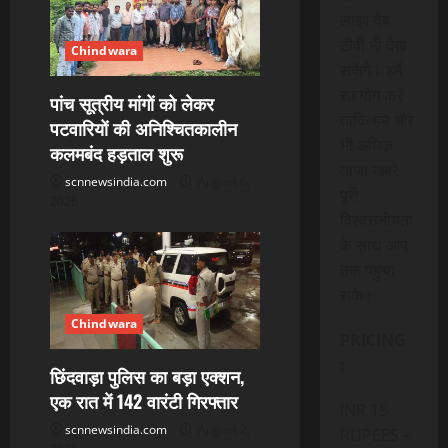
लाइव वेब
टीवी भी देख
Chindwara
सकेंगे। हमें
सहयोग करें
पांच सूत्रीय मांगों को लेकर
ताकि हम और
पटवारियों की अनिश्चितकालीन
भी अधिक
कलमबंद हड़ताल शुरू
ताजा खबरे
scnnewsindia.com
August 6,
पूरी
2026
विश्वसनीयता
के साथ आप
तक पंहुचा
सके।
Chindwara
PRICING
:
छिंदवाड़ा पुलिस का बड़ा एक्शन,
एक रात में 142 वारंटी गिरफ्तार
INR 15
scnnewsindia.com
August 2,
RUPEES –