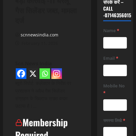
संपर्क करें –
गैस सिलेंडर जब्त, मामला
CALL
-07146356015
दर्ज
Name
*
scnnewsindia.com
February 11, 2026
Email
*
Scn News India
ब्यूरो रिपोर्ट कलेक्टर के निर्देश पर
Mobile No
प्रशासन ने अवैध गैस सिलेंडर
*
संग्रहण के खिलाफ सख्त कदम
उठाया है।…
Membership
समस्या लिखे
*
Required