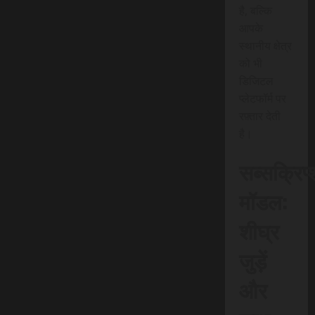
है, बल्कि
आपके
स्थानीय क्षेत्र
को भी
डिजिटल
प्लेटफॉर्म पर
रफ़्तार देती
है।
सब्सक्रिप
मॉडल:
शीघ्र
जुड़ें
और