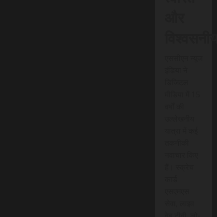
और
विश्वसनी
एससीएन न्यूज
इंडिया ने
डिजिटल
मीडिया में 15
वर्षों की
उल्लेखनीय
यात्रा में कई
तकनीकी
नवाचार किए
हैं। स्क्रेच
कार्ड
एसएमएस
सेवा, लाइव
वेब टीवी, लो-