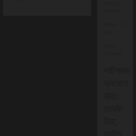
2026
INR 150
RUPEES
मासिक – 15
रूपये
वार्षिक –
150 रूपये
नवीनतम
समाचार
सेवा:
आपके
लिए,
त्वरित