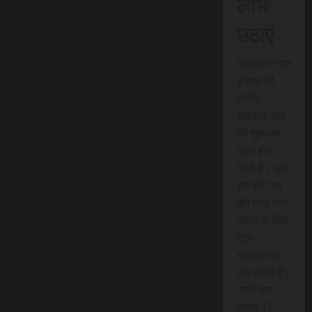
लाभ
उठाएं
एससीएन न्यूज
इंडिया की
त्वरित
समाचार सेवा
की शुरुआत
जल्द होने
वाली है। आप
इस सेवा का
पूरी तरह लाभ
उठाने के लिए
तुरंत
सब्सक्राइब
कर सकते हैं।
प्रति माह
केवल 15