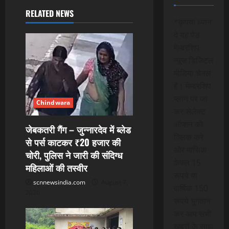
v
RELATED NEWS
*कृपया ध्यान
i
दे यह पेड
g
मेम्बरशिप
न्यूज डिजिटल
a
मीडिया चैनल
है। मेम्बरशिप
t
प्लान पर जा
Chindwara
i
कर सेलेक्ट
ऑप्शन को
जेबकतरी गैंग – जुन्नारदेव में ब्लेड
o
क्लिक करे
से पर्स काटकर ₹20 हजार की
और मासिक
n
चोरी, पुलिस ने जारी की संदिग्ध
केवल 15
महिलाओं की तस्वीर
रूपये या
scnnewsindia.com
August 7,
वार्षिक 150
2026
रूपये भुगतान
कर आप सभी
खबरों के साथ