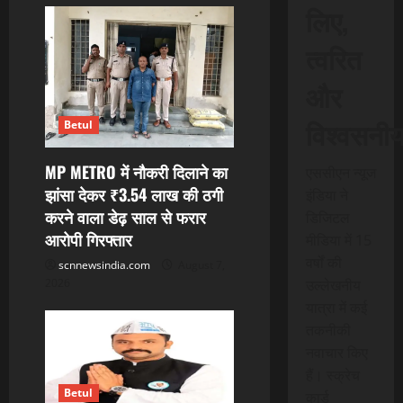
लिए,
i
त्वरित
g
और
a
विश्वसनी
t
Betul
i
MP METRO में नौकरी दिलाने का
एससीएन न्यूज
झांसा देकर ₹3.54 लाख की ठगी
इंडिया ने
o
करने वाला डेढ़ साल से फरार
डिजिटल
आरोपी गिरफ्तार
n
मीडिया में 15
वर्षों की
scnnewsindia.com
August 7,
उल्लेखनीय
2026
यात्रा में कई
तकनीकी
नवाचार किए
हैं। स्क्रेच
Betul
कार्ड