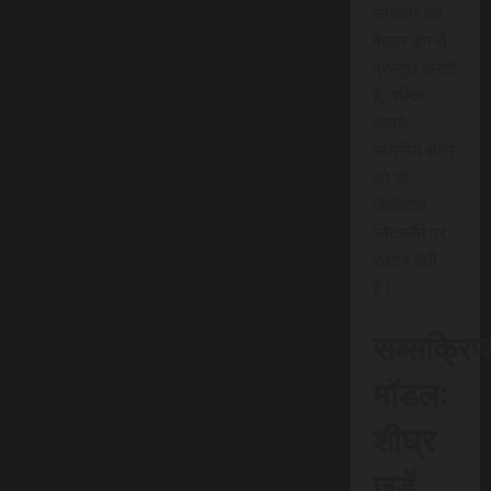
समाचार को
बेहतर ढंग से
प्रस्तुत करती
है, बल्कि
आपके
स्थानीय क्षेत्र
को भी
डिजिटल
प्लेटफॉर्म पर
रफ़्तार देती
है।
सब्सक्रिप
मॉडल:
शीघ्र
जुड़ें