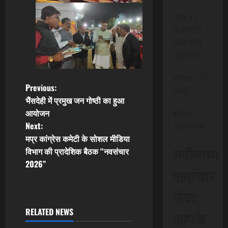
INR 15
RUPEES –
INR 150
RUPEES
मासिक – 15
P
Previous:
रूपये
भैंसदेही में प्रमुख जन गोष्ठी का हुआ
o
आयोजन
वार्षिक –
Next:
150 रूपये
s
मप्र कांग्रेस कमेटी के सोशल मीडिया
नवीनतम
t
विभाग की प्रादेशिक बैठक “नवसंचार
2026”
समाचार
n
सेवा:
a
RELATED NEWS
आपके
v