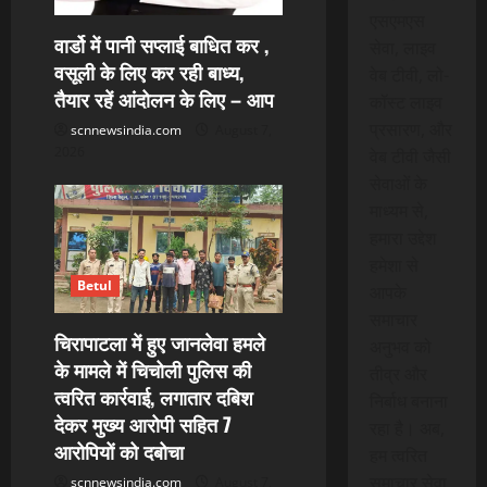
एसएमएस
वार्डो में पानी सप्लाई बाधित कर ,
सेवा, लाइव
वसूली के लिए कर रही बाध्य,
वेब टीवी, लो-
तैयार रहें आंदोलन के लिए – आप
कॉस्ट लाइव
प्रसारण, और
scnnewsindia.com
August 7,
2026
वेब टीवी जैसी
सेवाओं के
माध्यम से,
हमारा उद्देश
हमेशा से
Betul
आपके
समाचार
चिरापाटला में हुए जानलेवा हमले
अनुभव को
के मामले में चिचोली पुलिस की
तीव्र और
त्वरित कार्रवाई, लगातार दबिश
निर्बाध बनाना
देकर मुख्य आरोपी सहित 7
रहा है। अब,
आरोपियों को दबोचा
हम त्वरित
समाचार सेवा
scnnewsindia.com
August 7,