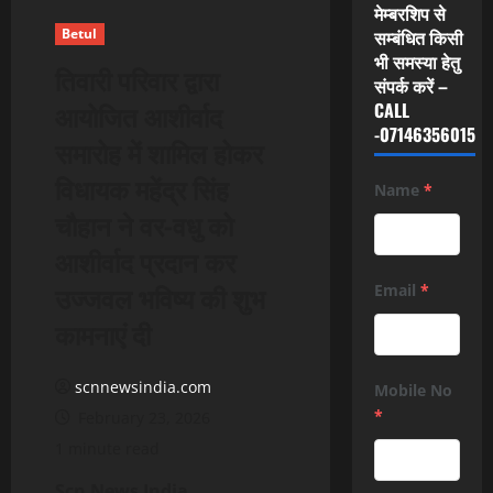
मेम्बरशिप से
Betul
सम्बंधित किसी
भी समस्या हेतु
तिवारी परिवार द्वारा
संपर्क करें –
आयोजित आशीर्वाद
CALL
-07146356015
समारोह में शामिल होकर
विधायक महेंद्र सिंह
Name
*
चौहान ने वर-वधु को
आशीर्वाद प्रदान कर
उज्जवल भविष्य की शुभ
Email
*
कामनाएं दी
scnnewsindia.com
Mobile No
*
February 23, 2026
1 minute read
Scn News India