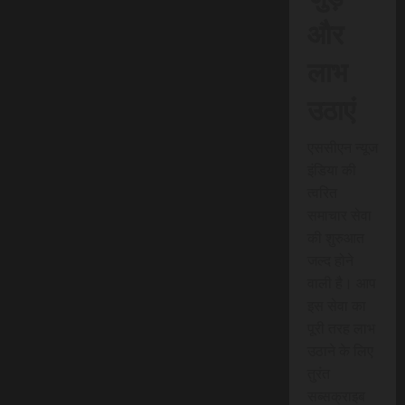
और
लाभ
उठाएं
एससीएन न्यूज
इंडिया की
त्वरित
समाचार सेवा
की शुरुआत
जल्द होने
वाली है। आप
इस सेवा का
पूरी तरह लाभ
उठाने के लिए
तुरंत
सब्सक्राइब