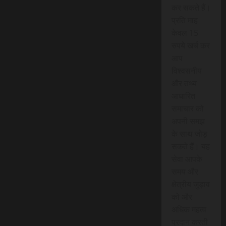
कर सकते हैं।
प्रति माह
केवल 15
रुपये खर्च कर
आप
विश्वसनीय
और तथ्य
आधारित
समाचार को
अपनी समझ
के साथ जोड़
सकते हैं। यह
सेवा आपके
समय और
क्षेत्रीय जुड़ाव
को और
अधिक महत्व
प्रदान करती