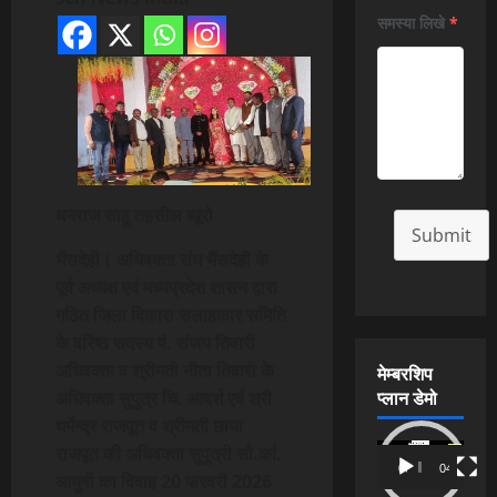
समस्या लिखे
*
धनराज साहू तहसील ब्यूरो
Submit
भैंसदेही। अधिवक्ता संघ भैंसदेही के
पूर्व अध्यक्ष एवं मध्यप्रदेश शासन द्वारा
गठित जिला विकास सलाहकार समिति
के वरिष्ठ सदस्य पं. संजय तिवारी
अधिवक्ता व श्रीमती नीता तिवारी के
मेम्बरशिप
प्लान डेमो
अधिवक्ता सुपुत्र चि. आदर्श एवं श्री
धर्मेन्द्र राजपूत व श्रीमती छाया
Video
राजपूत की अधिवक्ता सुपुत्री सौ.कां.
00:00
04:54
Player
आयुषी का विवाह 20 फरवरी 2026