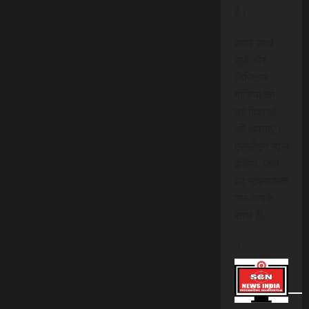
है।
हमारे साथ
जुड़ें और
डिजिटल
मीडिया की
नई दिशाओं
को अपनाएं।
एससीएन न्यूज
इंडिया, जहां
हर सूचनात्मक
पल आपके
साथ है!
।