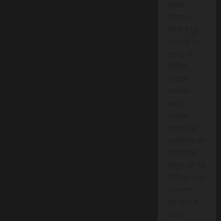
त्वरित
वितरण।
जिलों में हुई
घटनाओं पर
गहराई से
वीडियो
समाचार।
स्थानीय
धरना-
प्रदर्शन,
सांस्कृतिक
कार्यक्रम और
अन्य लाइव
इवेंट्स को वेब
टीवी पर लाइव
प्रसारण।
यह पहल न
केवल