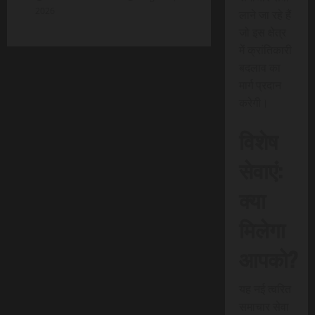
2026
लाने जा रहे हैं
जो इस क्षेत्र
में क्रांतिकारी
बदलाव का
मार्ग प्रदान
करेगी।
विशेष
सेवाएं:
क्या
मिलेगा
आपको?
यह नई त्वरित
समाचार सेवा