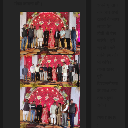
मंगल कामना की।
रूपये भुगतान
कर आप सभी
खबरों के साथ
लाइव वेब
टीवी भी देख
सकेंगे। हमें
सहयोग करें
ताकि हम और
भी अधिक
ताजा खबरे
पूरी
विश्वसनीयता
के साथ आप
तक पंहुचा
सके।
PRICING
: