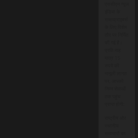
एससीएन न्यूज
इंडिया के
सब्सक्राइबर्स
के लिए विशेष
तौर पर निर्मित
की गई है।
प्रति माह
मात्र 15
रुपये की
मामूली लागत
पर, आपको
निम्न सेवाओं
तक पहुंच
प्राप्त होगी:
राष्ट्रीय और
स्थानीय
समाचारों का