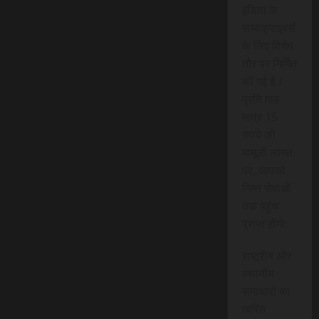
इंडिया के
सब्सक्राइबर्स
के लिए विशेष
तौर पर निर्मित
की गई है।
प्रति माह
मात्र 15
रुपये की
मामूली लागत
पर, आपको
निम्न सेवाओं
तक पहुंच
प्राप्त होगी:
राष्ट्रीय और
स्थानीय
समाचारों का
त्वरित