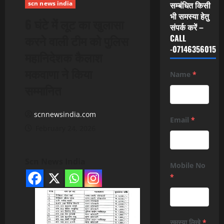
scn news india
सम्बंधित किसी
भी समस्या हेतु
6 घंटे में लूट का खुलासा
संपर्क करें –
करने वाली टीम को पुलिस
CALL
-07146356015
महानिदेशक कैलाश
मकवाणा ने किया
Name
*
सम्मानित
scnnewsindia.com
Email
*
February 24, 2026
Scn News India
Mobile No
*
समस्या लिखे
*