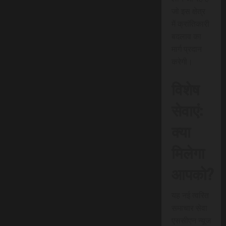
जो इस क्षेत्र
में क्रांतिकारी
बदलाव का
मार्ग प्रदान
करेगी।
विशेष
सेवाएं:
क्या
मिलेगा
आपको?
यह नई त्वरित
समाचार सेवा
एससीएन न्यूज