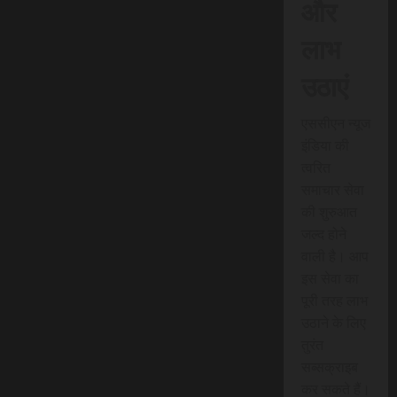
और
लाभ
उठाएं
एससीएन न्यूज
इंडिया की
त्वरित
समाचार सेवा
की शुरुआत
जल्द होने
वाली है। आप
इस सेवा का
पूरी तरह लाभ
उठाने के लिए
तुरंत
सब्सक्राइब
कर सकते हैं।