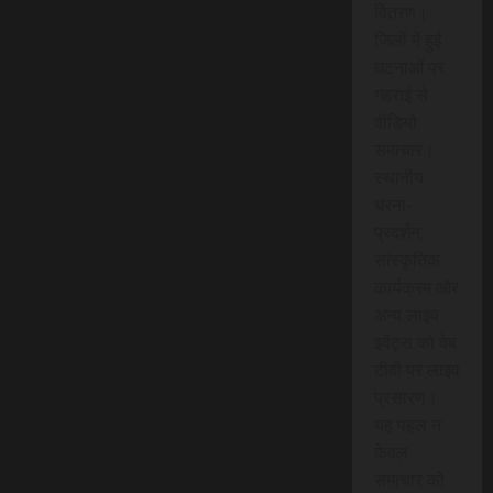
वितरण।
जिलों में हुई
घटनाओं पर
गहराई से
वीडियो
समाचार।
स्थानीय
धरना-
प्रदर्शन,
सांस्कृतिक
कार्यक्रम और
अन्य लाइव
इवेंट्स को वेब
टीवी पर लाइव
प्रसारण।
यह पहल न
केवल
समाचार को