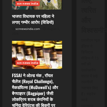
scn news india
त्वरित
भाजपा विधायक पर महिला ने
और
लगाए गम्भीर आरोप (विडियो)
विश्वसनी
scnnewsindia.com
August 5,
2026
एससीएन न्यूज
इंडिया ने
डिजिटल
मीडिया में 15
scn news india
वर्षों की
उल्लेखनीय
FSSAI ने ओल्ड मंक , रॉयल
यात्रा में कई
चैलेंज (Royal Challenge),
तकनीकी
मैकडॉवेल्स (McDowell’s) और
नवाचार किए
बैगपाइपर (Bagpiper) जैसी
हैं। स्क्रेच
लोकप्रिय शराब कंपनियों के
कार्ड
चुनिंदा वेरिएंट्स की बिक्री पर
एसएमएस