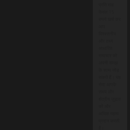
प्रति माह
केवल 15
रुपये खर्च कर
आप
विश्वसनीय
और तथ्य
आधारित
समाचार को
अपनी समझ
के साथ जोड़
सकते हैं। यह
सेवा आपके
समय और
क्षेत्रीय जुड़ाव
को और
अधिक महत्व
प्रदान करती
है।