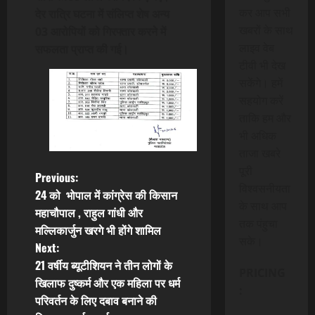
कर आप सभी
देर रात्रि घटना में संलिप्त शेष अन्य
खबरों के साथ
03 आरोपियों को गिरफ्तार करने में
लाइव वेब
सफलता प्राप्त की गई।
टीवी भी देख
सकेंगे। हमें
सहयोग करें
ताकि हम और
भी अधिक
ताजा खबरे
पूरी
P
Previous:
विश्वसनीयता
24 को भोपाल में कांग्रेस की किसान
o
के साथ आप
महाचौपाल , राहुल गांधी और
तक पंहुचा
मल्लिकार्जुन खरगे भी होंगे शामिल
s
सके।
Next:
t
21 वर्षीय ब्यूटीशियन ने तीन लोगों के
PRICING
खिलाफ दुष्कर्म और एक महिला पर धर्म
:
n
परिवर्तन के लिए दबाव बनाने की