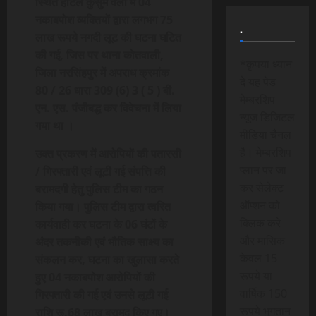
स्थित होटल कुसुम वैली में 04
नकाबपोश व्यक्तियों द्वारा लगभग 75
.
लाख रूपये नगदी लूट की घटना घटित
की गई, जिस पर थाना कोतवाली,
*कृपया ध्यान
जिला नरसिंहपुर में अपराध क्रमांक
दे यह पेड
80 / 26 धारा 309 (6) 3 ( 5 ) बी.
मेम्बरशिप
एन. एस. पंजीबद्ध कर विवेचना में लिया
न्यूज डिजिटल
गया था ।
मीडिया चैनल
है। मेम्बरशिप
उक्त प्रकरण में आरोपियों की पतारसी
प्लान पर जा
/ गिरफ्तारी एवं लूटी गई संपत्ति की
कर सेलेक्ट
बरामदगी हेतु पुलिस टीम का गठन
ऑप्शन को
किया गया। पुलिस टीम द्वारा त्वरित
क्लिक करे
कार्यवाही कर घटना के 06 घंटों के
और मासिक
अंदर तकनीकी एवं भौतिक साक्ष्य का
केवल 15
संकलन कर, घटना का खुलासा करते
रूपये या
हुए 04 नकाबपोश आरोपियों की
वार्षिक 150
गिरफ्तारी की गई एवं उनसे लूटी गई
रूपये भुगतान
राशि रू.68 लाख बरामद किए गए।