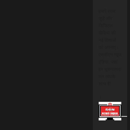
हमारे साथ
जुड़ें और
डिजिटल
मीडिया की
नई दिशाओं
को अपनाएं।
एससीएन न्यूज
इंडिया, जहां
हर सूचनात्मक
पल आपके
साथ है!
।