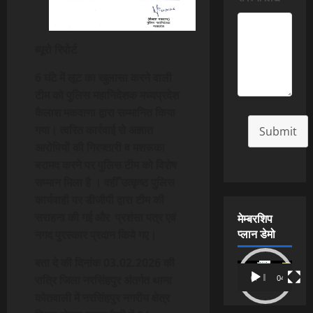
ब्यूरो रिपोर्ट
6 घंटे में लूट का खुलासा करने वाली
टीम को पुलिस महानिदेशक मध्यप्रदेश
कैलाश मकवाणा द्वारा सम्मानित किया
गया। त्वरित कार्रवाई से अज्ञात
Submit
आरोपियों की गिरफ्तारी व मशरूका
बरामद करने पर पुलिस टीम को विशेष
सम्मान मिला है । वहीँ उत्कृष्ट पुलिस
कार्यवाही पर डीजीपी द्वारा टीम की
मेम्बरशिप
सराहना की गई और प्रशंसा पत्र एवं
प्लान डेमो
नगद पुरस्कार प्रदान किये गए।
बता दे की दिनांक 03.02.2026 की
Video
रात्रि जिला नरसिंहपुर अंतर्गत थाना
00:00
04:54
Player
कोतवाली में नरसिंहपुर नगरीय क्षेत्र