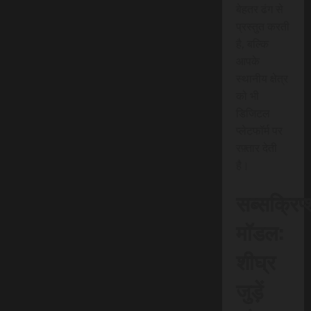
बेहतर ढंग से
प्रस्तुत करती
है, बल्कि
आपके
स्थानीय क्षेत्र
को भी
डिजिटल
प्लेटफॉर्म पर
रफ़्तार देती
है।
सब्सक्रिप
मॉडल:
शीघ्र
जुड़ें