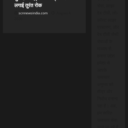
लगाई तुरंत रोक
सेवा, लाइव
वेब टीवी, लो-
scnnewsindia.com
August 4,
2026
कॉस्ट लाइव
प्रसारण, और
वेब टीवी जैसी
सेवाओं के
माध्यम से,
हमारा उद्देश
हमेशा से
आपके
समाचार
अनुभव को
तीव्र और
निर्बाध बनाना
रहा है। अब,
हम त्वरित
समाचार सेवा
लाने जा रहे हैं