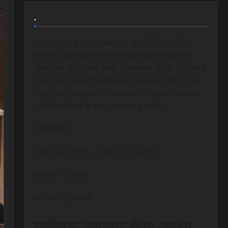
.
*कृपया ध्यान दे यह पेड मेम्बरशिप न्यूज डिजिटल मीडिया
चैनल है। मेम्बरशिप प्लान पर जा कर सेलेक्ट ऑप्शन को
क्लिक करे और मासिक केवल 15 रूपये या वार्षिक 150 रूपये
भुगतान कर आप सभी खबरों के साथ लाइव वेब टीवी भी देख
सकेंगे। हमें सहयोग करें ताकि हम और भी अधिक ताजा खबरे
पूरी विश्वसनीयता के साथ आप तक पंहुचा सके।
PRICING :
INR 15 RUPEES – INR 150 RUPEES
मासिक – 15 रूपये
वार्षिक – 150 रूपये
नवीनतम समाचार सेवा: आपके