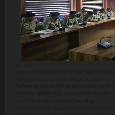
ब्यूरो रिपोर्ट
पुलिस अधीक्षक बैतूल श्री वीरेंद्र जैन द्वारा पुलिस कण्ट्रोल रूम 
योजना PM rahat scheme /Road accident vict
किर्यान्वयन हेतु प्रशिक्षण शिविर का आयोजन कराया गया जिस
अनुविभागीय अधिकारी पुलिस, थाना प्राभारी एवं फील्ड ऑफिसर स
आउट मैनेजर eDAR अभिषेक वगैड्रे दवरा दी गई
इस महत्वाकांक्षी योजना का मुख्य उद्देश्य सड़क दुर्घटना के बाद 