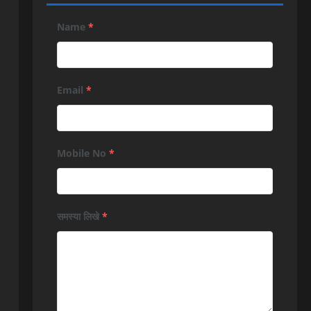
Name
*
Email
*
Mobile No
*
समस्या लिखे
*