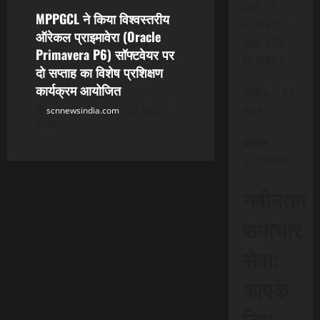
INR 15
MPPGCL ने किया विश्वस्तरीय
RUPEES –
ऑरेकल प्राइमावेरा (Oracle
INR 150
Primavera P6) सॉफ्टवेयर पर
RUPEES
दो सप्ताह का विशेष प्रशिक्षण
कार्यक्रम आयोजित
मासिक – 15
रूपये
scnnewsindia.com
July 27,
2026
वार्षिक –
150 रूपये
नवीनतम
समाचार
सेवा:
आपके
लिए,