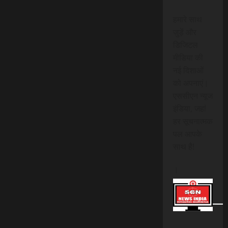
हमारे साथ
जुड़ें और
डिजिटल
मीडिया की
नई दिशाओं
को अपनाएं।
एससीएन न्यूज
इंडिया, जहां
हर सूचनात्मक
पल आपके
साथ है!
।