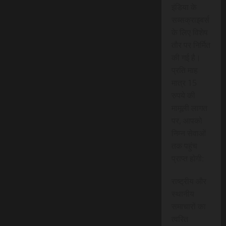
इंडिया के
सब्सक्राइबर्स
के लिए विशेष
तौर पर निर्मित
की गई है।
प्रति माह
मात्र 15
रुपये की
मामूली लागत
पर, आपको
निम्न सेवाओं
तक पहुंच
प्राप्त होगी:
राष्ट्रीय और
स्थानीय
समाचारों का
त्वरित