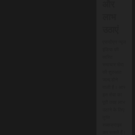
और
लाभ
उठाएं
एससीएन न्यूज
इंडिया की
त्वरित
समाचार सेवा
की शुरुआत
जल्द होने
वाली है। आप
इस सेवा का
पूरी तरह लाभ
उठाने के लिए
तुरंत
सब्सक्राइब
कर सकते हैं।