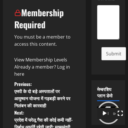
Membership
Required
You must be a member to
access this content.
Submit
View Membership Levels
Already a member?
Log in
here
P
Previous:
मेम्बरशिप
एमपी के दो बड़े अस्पतालों पर
o
प्लान डेमो
आयुष्मान योजना में गड़बड़ी करने पर
निलंबन की कारवाही
s
Video
Next:
00:00
04:54
Player
t
प्रदेश में घरेलू गैस की कोई कमी नहीं-
निर्बाध आपूर्ति रहेगी जारी: मुख्यमंत्री