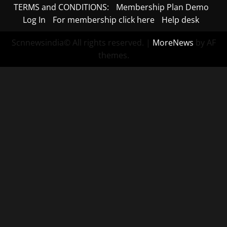
TERMS and CONDITIONS:
Membership Plan Demo
Log In
For membership click here
Help desk
Scnnewsindia© All rights reserved.
|
MoreNews
by AF
themes.