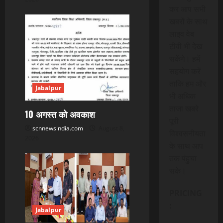
कर आप सभी
खबरों के साथ
लाइव वेब
टीवी भी देख
सकेंगे। हमें
सहयोग करें
ताकि हम और
Jabalpur
भी अधिक
ताजा खबरे
10 अगस्त को अवकाश
पूरी
scnnewsindia.com
August 8,
विश्वसनीयता
2026
के साथ आप
तक पंहुचा
सके।
PRICING
:
Jabalpur