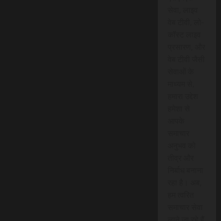
सेवा, लाइव
वेब टीवी, लो-
कॉस्ट लाइव
प्रसारण, और
वेब टीवी जैसी
सेवाओं के
माध्यम से,
हमारा उद्देश
हमेशा से
आपके
समाचार
अनुभव को
तीव्र और
निर्बाध बनाना
रहा है। अब,
हम त्वरित
समाचार सेवा
लाने जा रहे हैं