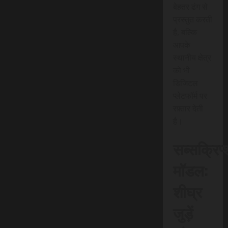
बेहतर ढंग से
प्रस्तुत करती
है, बल्कि
आपके
स्थानीय क्षेत्र
को भी
डिजिटल
प्लेटफॉर्म पर
रफ़्तार देती
है।
सब्सक्रिप
मॉडल:
शीघ्र
जुड़ें