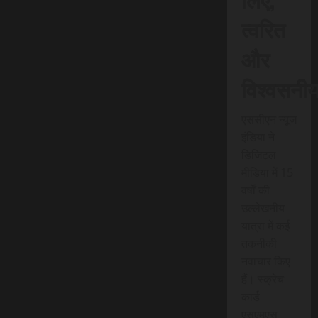
त्वरित
और
विश्वसनी
एससीएन न्यूज
इंडिया ने
डिजिटल
मीडिया में 15
वर्षों की
उल्लेखनीय
यात्रा में कई
तकनीकी
नवाचार किए
हैं। स्क्रेच
कार्ड
एसएमएस