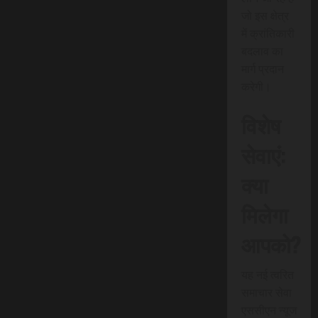
जो इस क्षेत्र
में क्रांतिकारी
बदलाव का
मार्ग प्रदान
करेगी।
विशेष
सेवाएं:
क्या
मिलेगा
आपको?
यह नई त्वरित
समाचार सेवा
एससीएन न्यूज