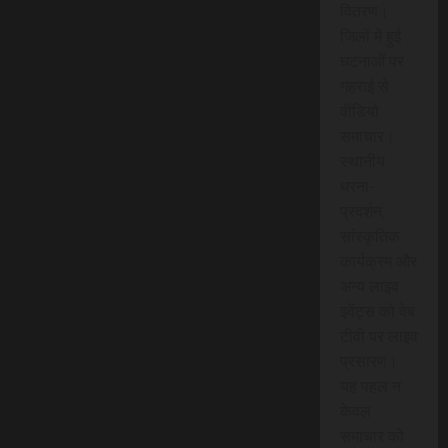
वितरण।
जिलों में हुई
घटनाओं पर
गहराई से
वीडियो
समाचार।
स्थानीय
धरना-
प्रदर्शन,
सांस्कृतिक
कार्यक्रम और
अन्य लाइव
इवेंट्स को वेब
टीवी पर लाइव
प्रसारण।
यह पहल न
केवल
समाचार को