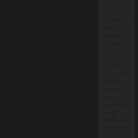
प्रति माह
केवल 15
रुपये खर्च कर
आप
विश्वसनीय
और तथ्य
आधारित
समाचार को
अपनी समझ
के साथ जोड़
सकते हैं। यह
सेवा आपके
समय और
क्षेत्रीय जुड़ाव
को और
अधिक महत्व
प्रदान करती
है।