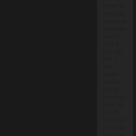
वेब टीवी, लो-
कॉस्ट लाइव
प्रसारण, और
वेब टीवी जैसी
सेवाओं के
माध्यम से,
हमारा उद्देश
हमेशा से
आपके
समाचार
अनुभव को
तीव्र और
निर्बाध बनाना
रहा है। अब,
हम त्वरित
समाचार सेवा
लाने जा रहे हैं
जो इस क्षेत्र