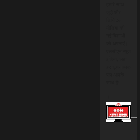
हमारे साथ
जुड़ें और
डिजिटल
मीडिया की
नई दिशाओं
को अपनाएं।
एससीएन न्यूज
इंडिया, जहां
हर सूचनात्मक
पल आपके
साथ है!
।