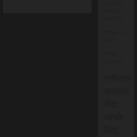
RUPEES –
INR 150
RUPEES
मासिक – 15
रूपये
वार्षिक –
150 रूपये
नवीनतम
समाचार
सेवा:
आपके
लिए,