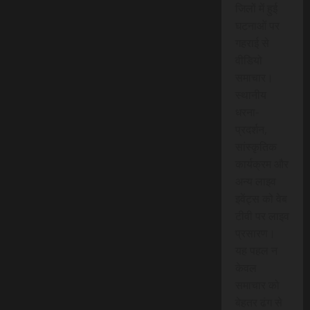
जिलों में हुई
घटनाओं पर
गहराई से
वीडियो
समाचार।
स्थानीय
धरना-
प्रदर्शन,
सांस्कृतिक
कार्यक्रम और
अन्य लाइव
इवेंट्स को वेब
टीवी पर लाइव
प्रसारण।
यह पहल न
केवल
समाचार को
बेहतर ढंग से