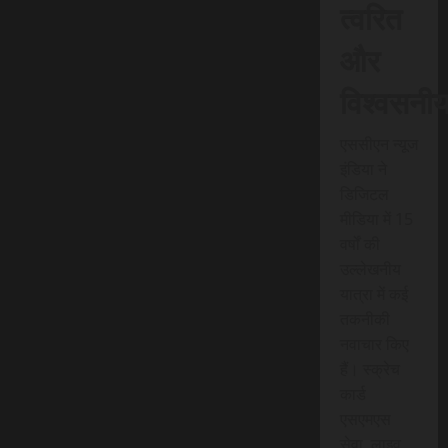
त्वरित
और
विश्वसनी
एससीएन न्यूज
इंडिया ने
डिजिटल
मीडिया में 15
वर्षों की
उल्लेखनीय
यात्रा में कई
तकनीकी
नवाचार किए
हैं। स्क्रेच
कार्ड
एसएमएस
सेवा, लाइव