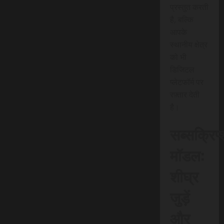
प्रस्तुत करती
है, बल्कि
आपके
स्थानीय क्षेत्र
को भी
डिजिटल
प्लेटफॉर्म पर
रफ़्तार देती
है।
सब्सक्रिप
मॉडल:
शीघ्र
जुड़ें
और