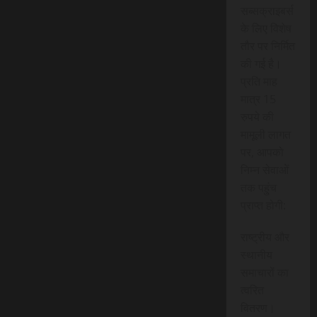
सब्सक्राइबर्स
के लिए विशेष
तौर पर निर्मित
की गई है।
प्रति माह
मात्र 15
रुपये की
मामूली लागत
पर, आपको
निम्न सेवाओं
तक पहुंच
प्राप्त होगी:
राष्ट्रीय और
स्थानीय
समाचारों का
त्वरित
वितरण।