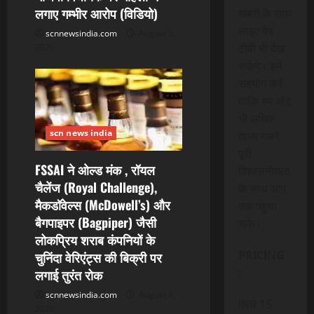
लगाए गम्भीर आरोप (विडियो)
खबरों के साथ
लाइव वेब
scnnewsindia.com
August 5,
टीवी भी देख
2026
सकेंगे। हमें
सहयोग करें
ताकि हम और
भी अधिक
scn news india
ताजा खबरे
पूरी
FSSAI ने ओल्ड मंक , रॉयल
विश्वसनीयता
चैलेंज (Royal Challenge),
के साथ आप
मैकडॉवेल्स (McDowell’s) और
तक पंहुचा
बैगपाइपर (Bagpiper) जैसी
सके।
लोकप्रिय शराब कंपनियों के
PRICING
चुनिंदा वेरिएंट्स की बिक्री पर
:
लगाई तुरंत रोक
scnnewsindia.com
August 4,
INR 15
2026