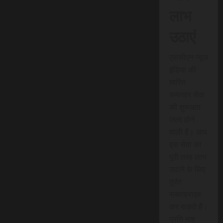
लाभ
उठाएं
एससीएन न्यूज
इंडिया की
त्वरित
समाचार सेवा
की शुरुआत
जल्द होने
वाली है। आप
इस सेवा का
पूरी तरह लाभ
उठाने के लिए
तुरंत
सब्सक्राइब
कर सकते हैं।
प्रति माह