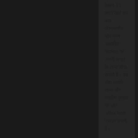
केवल 15
रुपये खर्च कर
आप
विश्वसनीय
और तथ्य
आधारित
समाचार को
अपनी समझ
के साथ जोड़
सकते हैं। यह
सेवा आपके
समय और
क्षेत्रीय जुड़ाव
को और
अधिक महत्व
प्रदान करती
है।