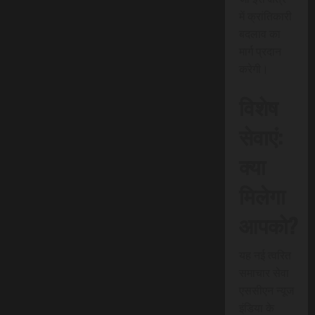
में क्रांतिकारी
बदलाव का
मार्ग प्रदान
करेगी।
विशेष
सेवाएं:
क्या
मिलेगा
आपको?
यह नई त्वरित
समाचार सेवा
एससीएन न्यूज
इंडिया के