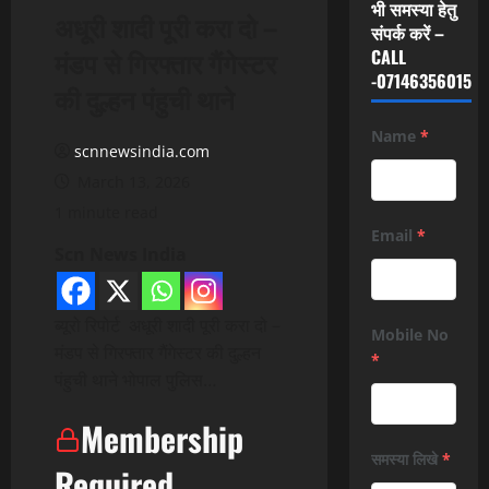
भी समस्या हेतु
अधूरी शादी पूरी करा दो –
संपर्क करें –
मंडप से गिरफ्तार गैंगेस्टर
CALL
-07146356015
की दुल्हन पंहुची थाने
Name
*
scnnewsindia.com
March 13, 2026
1 minute read
Email
*
Scn News India
ब्यूरो रिपोर्ट अधूरी शादी पूरी करा दो –
Mobile No
मंडप से गिरफ्तार गैंगेस्टर की दुल्हन
*
पंहुची थाने भोपाल पुलिस…
Membership
समस्या लिखे
*
Required