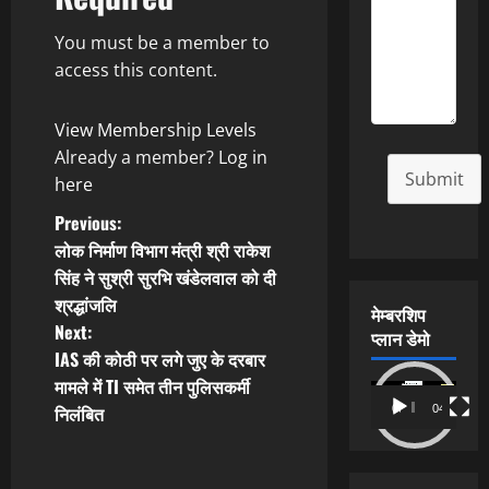
You must be a member to
access this content.
View Membership Levels
Already a member?
Log in
Submit
here
P
Previous:
लोक निर्माण विभाग मंत्री श्री राकेश
o
सिंह ने सुश्री सुरभि खंडेलवाल को दी
श्रद्धांजलि
s
मेम्बरशिप
Next:
प्लान डेमो
t
IAS की कोठी पर लगे जुए के दरबार
मामले में TI समेत तीन पुलिसकर्मी
Video
n
निलंबित
00:00
04:54
Player
a