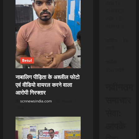
INR 15
RUPEES –
INR 150
RUPEES
मासिक – 15
रूपये
Betul
वार्षिक –
150 रूपये
नाबालिग पीड़िता के अश्लील फोटो
नवीनतम
एवं वीडियो वायरल करने वाला
आरोपी गिरफ्तार
समाचार
scnnewsindia.com
August 7,
2026
सेवा:
आपके
लिए,