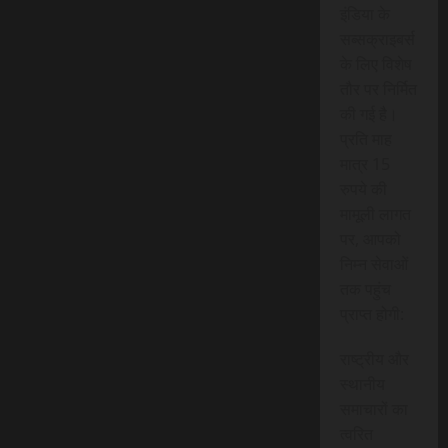
इंडिया के
सब्सक्राइबर्स
के लिए विशेष
तौर पर निर्मित
की गई है।
प्रति माह
मात्र 15
रुपये की
मामूली लागत
पर, आपको
निम्न सेवाओं
तक पहुंच
प्राप्त होगी:
राष्ट्रीय और
स्थानीय
समाचारों का
त्वरित