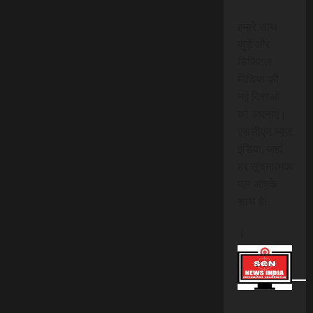
हमारे साथ
जुड़ें और
डिजिटल
मीडिया की
नई दिशाओं
को अपनाएं।
एससीएन न्यूज
इंडिया, जहां
हर सूचनात्मक
पल आपके
साथ है!
।