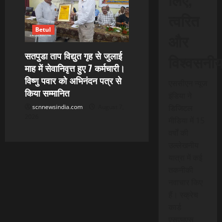
त्वरित
Betul
और
सतपुडा ताप विद्युत गृह से जुलाई
विश्वसनी
माह में सेवानिवृत्त हुए 7 कर्मचारी।
विष्णु पवार को अभिनंदन पत्र से
एससीएन न्यूज
किया सम्मानित
इंडिया ने
डिजिटल
scnnewsindia.com
August 7,
2026
मीडिया में 15
वर्षों की
उल्लेखनीय
यात्रा में कई
तकनीकी
नवाचार किए
हैं। स्क्रेच
कार्ड
एसएमएस