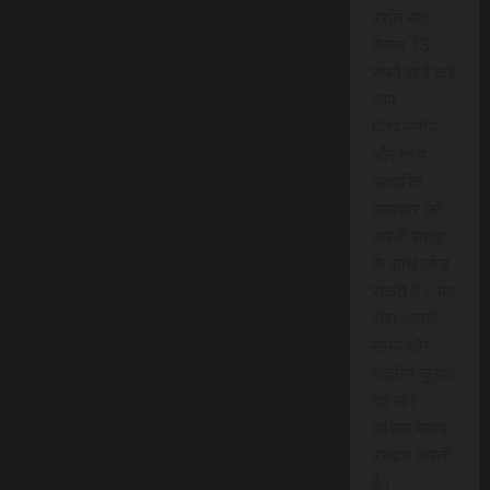
प्रति माह
केवल 15
रुपये खर्च कर
आप
विश्वसनीय
और तथ्य
आधारित
समाचार को
अपनी समझ
के साथ जोड़
सकते हैं। यह
सेवा आपके
समय और
क्षेत्रीय जुड़ाव
को और
अधिक महत्व
प्रदान करती
है।