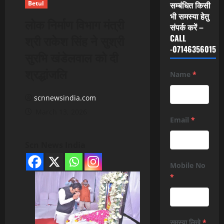
Betul
सम्बंधित किसी
भी समस्या हेतु
लोक निर्माण विभाग मंत्री
संपर्क करें –
श्री राकेश सिंह ने सुश्री
CALL
-07146356015
सुरभि खंडेलवाल को दी
श्रद्धांजलि
Name
*
scnnewsindia.com
March 13, 2026
Email
*
Scn News India
Mobile No
*
समस्या लिखे
*