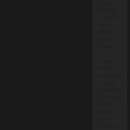
वितरण।
जिलों में हुई
घटनाओं पर
गहराई से
वीडियो
समाचार।
स्थानीय
धरना-
प्रदर्शन,
सांस्कृतिक
कार्यक्रम और
अन्य लाइव
इवेंट्स को वेब
टीवी पर लाइव
प्रसारण।
यह पहल न
केवल
समाचार को