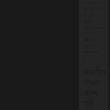
बेहतर ढंग से
प्रस्तुत करती
है, बल्कि
आपके
स्थानीय क्षेत्र
को भी
डिजिटल
प्लेटफॉर्म पर
रफ़्तार देती
है।
सब्सक्रिप
मॉडल:
शीघ्र
जुड़ें