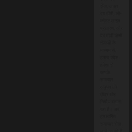
सेवा, लाइव
वेब टीवी, लो-
कॉस्ट लाइव
प्रसारण, और
वेब टीवी जैसी
सेवाओं के
माध्यम से,
हमारा उद्देश
हमेशा से
आपके
समाचार
अनुभव को
तीव्र और
निर्बाध बनाना
रहा है। अब,
हम त्वरित
समाचार सेवा
लाने जा रहे हैं