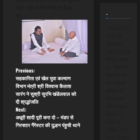
सलाहकार समिति सदस्य श्री सुधाकर
पवार ,श्री कमलेश सिंह भी मौजूद
.
रहें।
*कृपया ध्यान
दे यह पेड
मेम्बरशिप
न्यूज डिजिटल
मीडिया चैनल
है। मेम्बरशिप
P
Previous:
प्लान पर जा
सहकारिता एवं खेल युवा कल्याण
o
कर सेलेक्ट
विभाग मंत्री श्री विश्वास कैलाश
ऑप्शन को
सारंग ने सुश्री सुरभि खंडेलवाल को
s
क्लिक करे
दी श्रद्धांजलि
और मासिक
t
Next:
केवल 15
अधूरी शादी पूरी करा दो – मंडप से
n
रूपये या
गिरफ्तार गैंगेस्टर की दुल्हन पंहुची थाने
वार्षिक 150
a
रूपये भुगतान