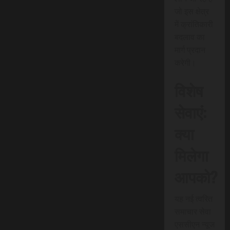
जो इस क्षेत्र
में क्रांतिकारी
बदलाव का
मार्ग प्रदान
करेगी।
विशेष
सेवाएं:
क्या
मिलेगा
आपको?
यह नई त्वरित
समाचार सेवा
एससीएन न्यूज