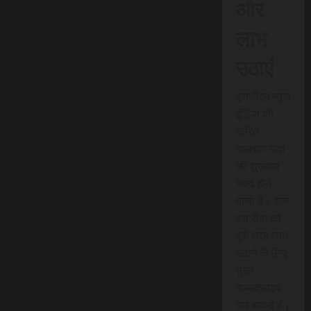
और
लाभ
उठाएं
एससीएन न्यूज
इंडिया की
त्वरित
समाचार सेवा
की शुरुआत
जल्द होने
वाली है। आप
इस सेवा का
पूरी तरह लाभ
उठाने के लिए
तुरंत
सब्सक्राइब
कर सकते हैं।