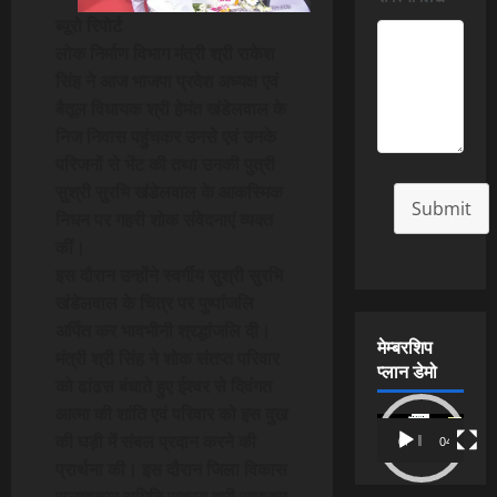
ब्यूरो रिपोर्ट
लोक निर्माण विभाग मंत्री श्री राकेश
सिंह ने आज भाजपा प्रदेश अध्यक्ष एवं
बैतूल विधायक श्री हेमंत खंडेलवाल के
निज निवास पहुंचकर उनसे एवं उनके
परिजनों से भेंट की तथा उनकी पुत्री
सुश्री सुरभि खंडेलवाल के आकस्मिक
Submit
निधन पर गहरी शोक संवेदनाएं व्यक्त
कीं।
इस दौरान उन्होंने स्वर्गीय सुश्री सुरभि
खंडेलवाल के चित्र पर पुष्पांजलि
अर्पित कर भावभीनी श्रद्धांजलि दी।
मेम्बरशिप
मंत्री श्री सिंह ने शोक संतप्त परिवार
प्लान डेमो
को ढांढस बंधाते हुए ईश्वर से दिवंगत
आत्मा की शांति एवं परिवार को इस दुख
Video
की घड़ी में संबल प्रदान करने की
00:00
04:54
Player
प्रार्थना की। इस दौरान जिला विकास