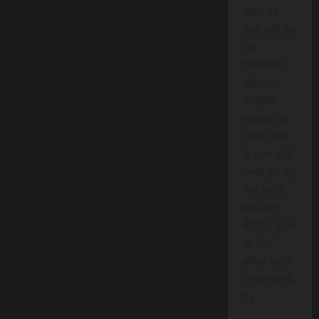
केवल 15
रुपये खर्च कर
आप
विश्वसनीय
और तथ्य
आधारित
समाचार को
अपनी समझ
के साथ जोड़
सकते हैं। यह
सेवा आपके
समय और
क्षेत्रीय जुड़ाव
को और
अधिक महत्व
प्रदान करती
है।