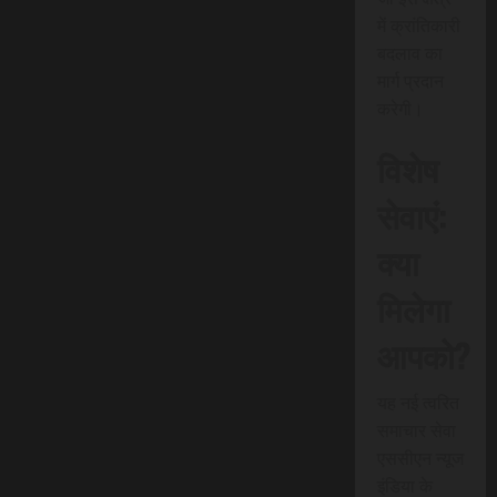
में क्रांतिकारी
बदलाव का
मार्ग प्रदान
करेगी।
विशेष
सेवाएं:
क्या
मिलेगा
आपको?
यह नई त्वरित
समाचार सेवा
एससीएन न्यूज
इंडिया के