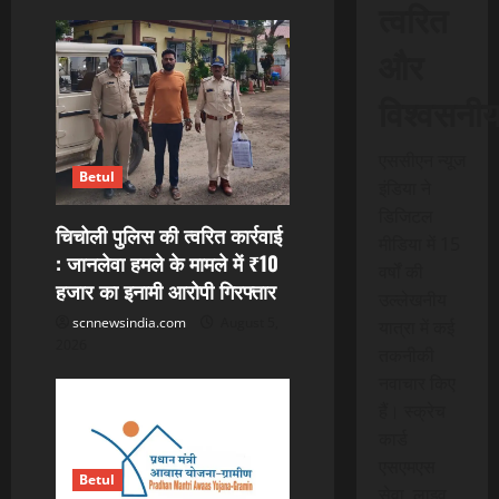
त्वरित
और
विश्वसनी
एससीएन न्यूज
Betul
इंडिया ने
डिजिटल
चिचोली पुलिस की त्वरित कार्रवाई
मीडिया में 15
: जानलेवा हमले के मामले में ₹10
वर्षों की
हजार का इनामी आरोपी गिरफ्तार
उल्लेखनीय
scnnewsindia.com
August 5,
यात्रा में कई
2026
तकनीकी
नवाचार किए
हैं। स्क्रेच
कार्ड
एसएमएस
Betul
सेवा, लाइव