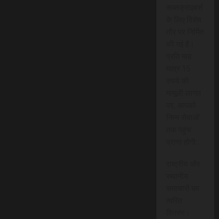
सब्सक्राइबर्स
के लिए विशेष
तौर पर निर्मित
की गई है।
प्रति माह
मात्र 15
रुपये की
मामूली लागत
पर, आपको
निम्न सेवाओं
तक पहुंच
प्राप्त होगी:
राष्ट्रीय और
स्थानीय
समाचारों का
त्वरित
वितरण।