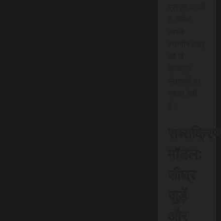
प्रस्तुत करती
है, बल्कि
आपके
स्थानीय क्षेत्र
को भी
डिजिटल
प्लेटफॉर्म पर
रफ़्तार देती
है।
सब्सक्रिप
मॉडल:
शीघ्र
जुड़ें
और