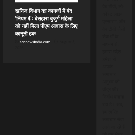
वेब टीवी, लो-
खनिज विभाग का कागजों में बंद
कॉस्ट लाइव
‘नियम 4’: बेसहारा बुजुर्ग महिला
प्रसारण, और
को नहीं मिला पीएम आवास के लिए
वेब टीवी जैसी
कानूनी हक
सेवाओं के
scnnewsindia.com
August 5,
माध्यम से,
2026
हमारा उद्देश
हमेशा से
आपके
समाचार
अनुभव को
तीव्र और
निर्बाध बनाना
रहा है। अब,
हम त्वरित
समाचार सेवा
लाने जा रहे हैं
जो इस क्षेत्र