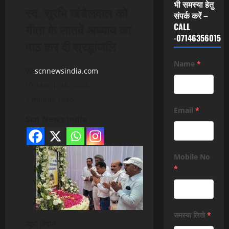
भी समस्या हेतु
स्व. सुरभि खंडेलवाल को
संपर्क करें –
गीता के सातवें अध्याय का
CALL
-07146356015
पाठ कर दी श्रद्धांजलि
Name
*
scnnewsindia.com
March 16, 2026
1 minute read
Email
*
Scn News India
Mobile No
*
समस्या लिखे
*
ब्यूरो रिपोर्ट