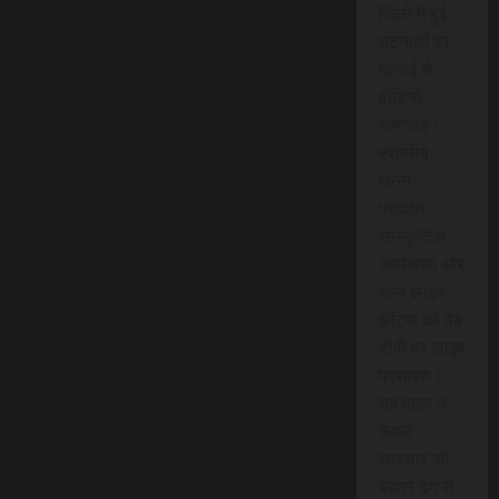
जिलों में हुई
घटनाओं पर
गहराई से
वीडियो
समाचार।
स्थानीय
धरना-
प्रदर्शन,
सांस्कृतिक
कार्यक्रम और
अन्य लाइव
इवेंट्स को वेब
टीवी पर लाइव
प्रसारण।
यह पहल न
केवल
समाचार को
बेहतर ढंग से