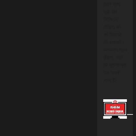
हमारे साथ
जुड़ें और
डिजिटल
मीडिया की
नई दिशाओं
को अपनाएं।
एससीएन न्यूज
इंडिया, जहां
हर सूचनात्मक
पल आपके
साथ है!
।