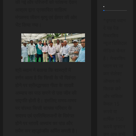
की गई और परिजनों को सांत्वना देकर
.
आश्रम द्वारा प्रकाशित साहित्य
मंगलमय जीवन मृत्यु एवं ईश्वर की ओर
*कृपया ध्यान
भेंट किया गया।
दे यह पेड
मेम्बरशिप
न्यूज डिजिटल
मीडिया चैनल
है। मेम्बरशिप
प्लान पर जा
श्री मदान ने बताया कि शास्त्रों में
कर सेलेक्ट
वर्णन आता है कि किसी के भी दिवंगत
ऑप्शन को
होने पर श्रीमद्भागवत गीता के सातवें
क्लिक करे
अध्याय का पाठ करने से उस जीव की
और मासिक
सद्गति होती है। इसलिए समय-समय
केवल 15
पर संस्था किसी साधक परिवार के
रूपये या
सदस्य एवं प्रतिष्ठितजनों के दिवंगत
वार्षिक 150
होने पर सातवें अध्याय का पाठ और
रूपये भुगतान
तर्पण कर श्रद्धांजलि अर्पित करती है।
कर आप सभी