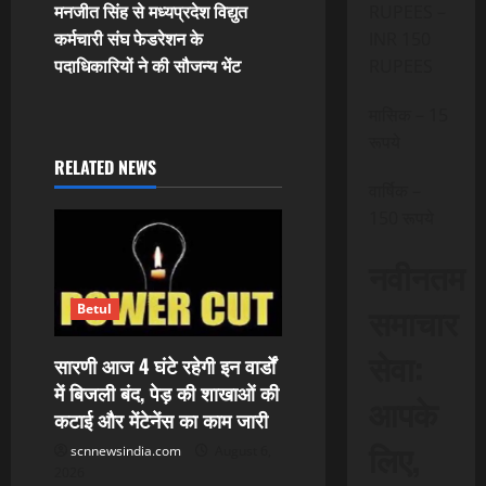
t
मनजीत सिंह से मध्यप्रदेश विद्युत
RUPEES –
कर्मचारी संघ फेडरेशन के
INR 150
n
पदाधिकारियों ने की सौजन्य भेंट
RUPEES
a
मासिक – 15
रूपये
v
RELATED NEWS
i
वार्षिक –
150 रूपये
g
नवीनतम
a
समाचार
Betul
t
सेवा:
सारणी आज 4 घंटे रहेगी इन वार्डों
i
में बिजली बंद, पेड़ की शाखाओं की
आपके
कटाई और मेंटेनेंस का काम जारी
o
लिए,
scnnewsindia.com
August 6,
n
2026