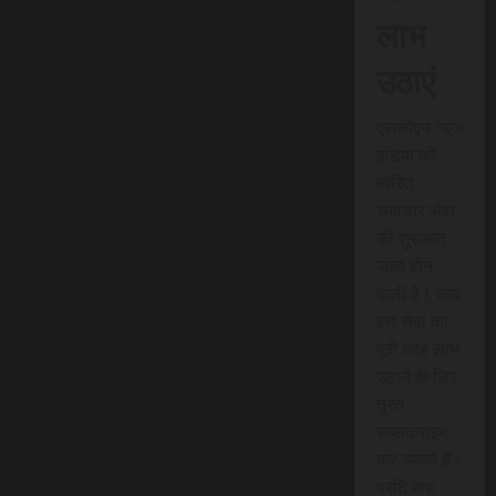
लाभ
उठाएं
एससीएन न्यूज
इंडिया की
त्वरित
समाचार सेवा
की शुरुआत
जल्द होने
वाली है। आप
इस सेवा का
पूरी तरह लाभ
उठाने के लिए
तुरंत
सब्सक्राइब
कर सकते हैं।
प्रति माह