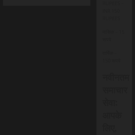
RUPEES –
INR 150
RUPEES
मासिक – 15
रूपये
वार्षिक –
150 रूपये
नवीनतम
समाचार
सेवा:
आपके
लिए,