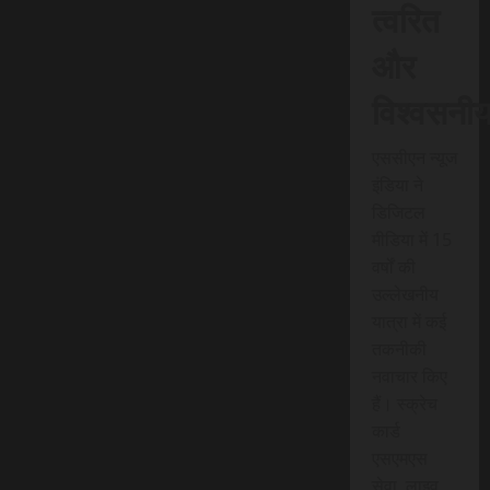
त्वरित
और
विश्वसनी
एससीएन न्यूज
इंडिया ने
डिजिटल
मीडिया में 15
वर्षों की
उल्लेखनीय
यात्रा में कई
तकनीकी
नवाचार किए
हैं। स्क्रेच
कार्ड
एसएमएस
सेवा, लाइव