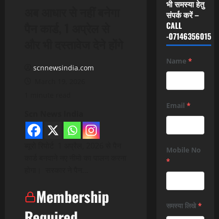
भी समस्या हेतु
अब आधार से नहीं बनेगा
संपर्क करें –
पैन कार्ड, 1 अप्रेल से
CALL
-07146356015
और भी दस्तावेज देने होंगे
Name
*
scnnewsindia.com
March 19, 2026
1 minute read
Email
*
Scn News India
ब्यूरो रिपोर्ट 1 अप्रैल, 2026 से पैन
Mobile No
कार्ड बनवाने नए नीमो का पालन करना
*
होगा। सरकार ने पैन…
Membership
समस्या लिखे
*
Required