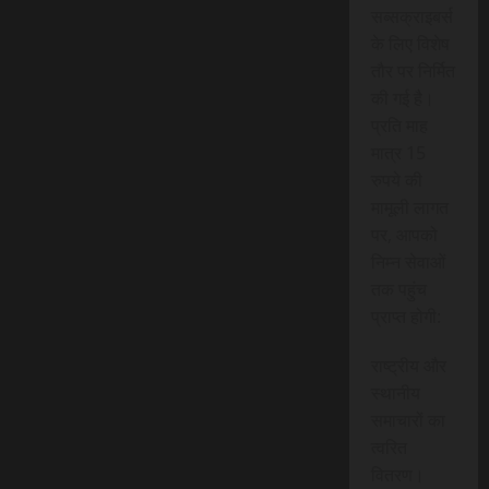
सब्सक्राइबर्स
के लिए विशेष
तौर पर निर्मित
की गई है।
प्रति माह
मात्र 15
रुपये की
मामूली लागत
पर, आपको
निम्न सेवाओं
तक पहुंच
प्राप्त होगी:
राष्ट्रीय और
स्थानीय
समाचारों का
त्वरित
वितरण।