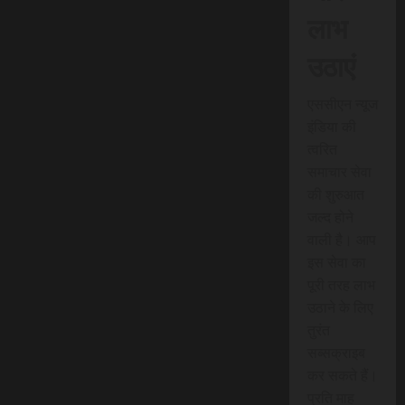
लाभ
उठाएं
एससीएन न्यूज
इंडिया की
त्वरित
समाचार सेवा
की शुरुआत
जल्द होने
वाली है। आप
इस सेवा का
पूरी तरह लाभ
उठाने के लिए
तुरंत
सब्सक्राइब
कर सकते हैं।
प्रति माह