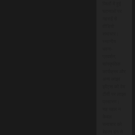
जिलों में हुई
घटनाओं पर
गहराई से
वीडियो
समाचार।
स्थानीय
धरना-
प्रदर्शन,
सांस्कृतिक
कार्यक्रम और
अन्य लाइव
इवेंट्स को वेब
टीवी पर लाइव
प्रसारण।
यह पहल न
केवल
समाचार को
बेहतर ढंग से