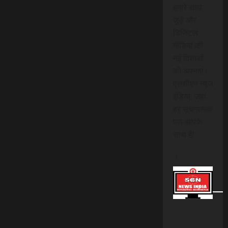
हमारे साथ
जुड़ें और
डिजिटल
मीडिया की
नई दिशाओं
को अपनाएं।
एससीएन न्यूज
इंडिया, जहां
हर सूचनात्मक
पल आपके
साथ है!
।