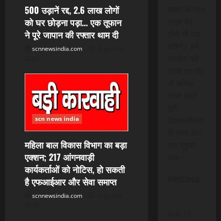
500 उड़ानें रद्द, 2.6 लाख लोगों
खबरों के साथ
को घर छोड़ना पड़ा… एक तूफान
लाइव वेब
ने पूरे जापान की रफ्तार थाम दी
टीवी भी देख
सकेंगे। हमें
scnnewsindia.com
August 9,
सहयोग करें
2026
ताकि हम और
भी अधिक
ताजा खबरे
पूरी
scn news india
विश्वसनीयता
के साथ आप
महिला बाल विकास विभाग का बड़ा
तक पंहुचा
एक्शन; 217 आंगनवाड़ी
सके।
कार्यकर्ताओं को नोटिस, हो सकती
PRICING
है एफआईआर और सेवा समाप्त
:
scnnewsindia.com
August 8,
2026
INR 15