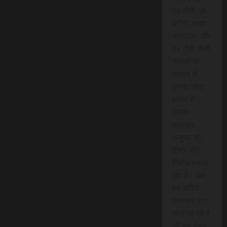
वेब टीवी, लो-
कॉस्ट लाइव
प्रसारण, और
वेब टीवी जैसी
सेवाओं के
माध्यम से,
हमारा उद्देश
हमेशा से
आपके
समाचार
अनुभव को
तीव्र और
निर्बाध बनाना
रहा है। अब,
हम त्वरित
समाचार सेवा
लाने जा रहे हैं
जो इस क्षेत्र