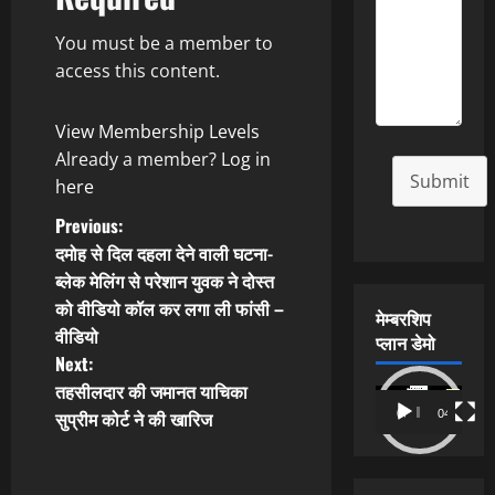
You must be a member to
access this content.
View Membership Levels
Already a member?
Log in
Submit
here
P
Previous:
दमोह से दिल दहला देने वाली घटना-
o
ब्लेक मेलिंग से परेशान युवक ने दोस्त
को वीडियो कॉल कर लगा ली फांसी –
s
मेम्बरशिप
वीडियो
प्लान डेमो
t
Next:
तहसीलदार की जमानत याचिका
Video
n
सुप्रीम कोर्ट ने की खारिज
00:00
04:54
Player
a