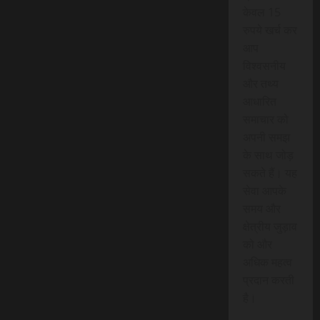
केवल 15
रुपये खर्च कर
आप
विश्वसनीय
और तथ्य
आधारित
समाचार को
अपनी समझ
के साथ जोड़
सकते हैं। यह
सेवा आपके
समय और
क्षेत्रीय जुड़ाव
को और
अधिक महत्व
प्रदान करती
है।