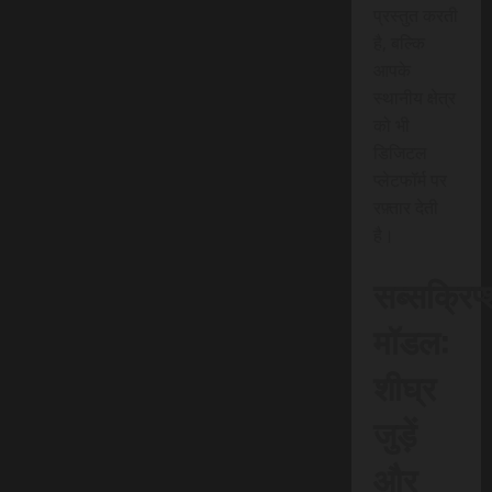
प्रस्तुत करती
है, बल्कि
आपके
स्थानीय क्षेत्र
को भी
डिजिटल
प्लेटफॉर्म पर
रफ़्तार देती
है।
सब्सक्रिप
मॉडल:
शीघ्र
जुड़ें
और