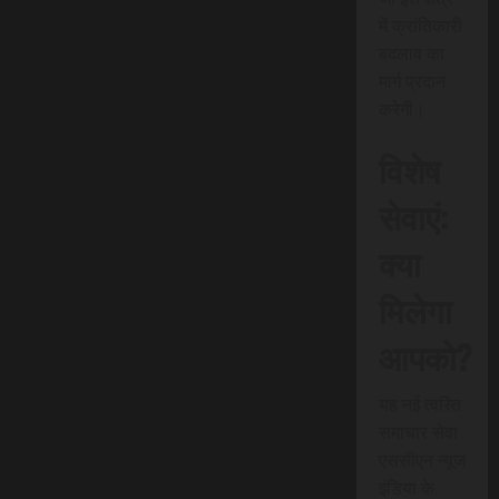
में क्रांतिकारी
बदलाव का
मार्ग प्रदान
करेगी।
विशेष
सेवाएं:
क्या
मिलेगा
आपको?
यह नई त्वरित
समाचार सेवा
एससीएन न्यूज
इंडिया के