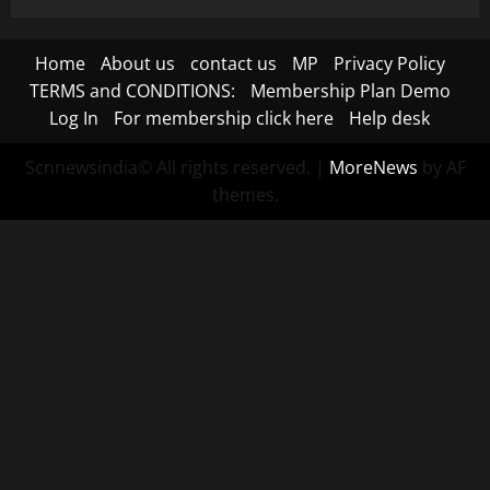
Home
About us
contact us
MP
Privacy Policy
TERMS and CONDITIONS:
Membership Plan Demo
Log In
For membership click here
Help desk
Scnnewsindia© All rights reserved.
|
MoreNews
by AF
themes.