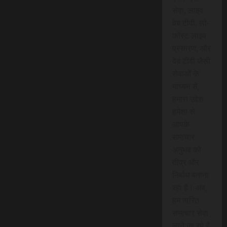
सेवा, लाइव
वेब टीवी, लो-
कॉस्ट लाइव
प्रसारण, और
वेब टीवी जैसी
सेवाओं के
माध्यम से,
हमारा उद्देश
हमेशा से
आपके
समाचार
अनुभव को
तीव्र और
निर्बाध बनाना
रहा है। अब,
हम त्वरित
समाचार सेवा
लाने जा रहे हैं