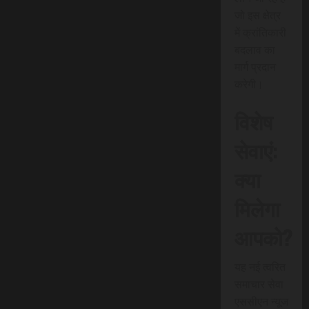
जो इस क्षेत्र
में क्रांतिकारी
बदलाव का
मार्ग प्रदान
करेगी।
विशेष
सेवाएं:
क्या
मिलेगा
आपको?
यह नई त्वरित
समाचार सेवा
एससीएन न्यूज