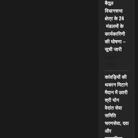
बैतूल
विधानसभा
क्षेत्र के 24
मंडलमों के
कार्यकारिणी
की घोषणा –
सूची जारी
August 9,
2026
कांवड़ियों की
थकान मिटाने
मैदान में उतरी
श्री योग
वेदांत सेवा
समिति
चरणसेवा, दवा
और