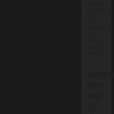
बेहतर ढंग से
प्रस्तुत करती
है, बल्कि
आपके
स्थानीय क्षेत्र
को भी
डिजिटल
प्लेटफॉर्म पर
रफ़्तार देती
है।
सब्सक्रिप
मॉडल:
शीघ्र
जुड़ें