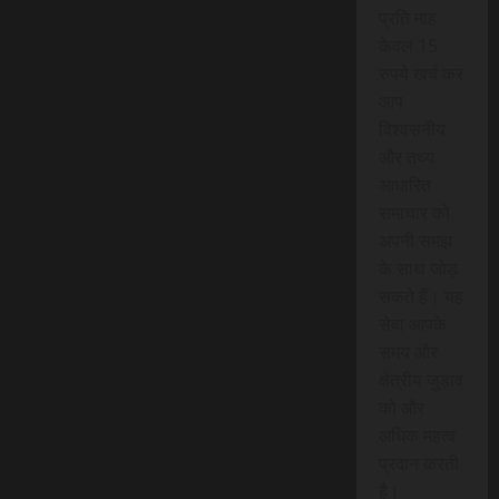
प्रति माह
केवल 15
रुपये खर्च कर
आप
विश्वसनीय
और तथ्य
आधारित
समाचार को
अपनी समझ
के साथ जोड़
सकते हैं। यह
सेवा आपके
समय और
क्षेत्रीय जुड़ाव
को और
अधिक महत्व
प्रदान करती
है।