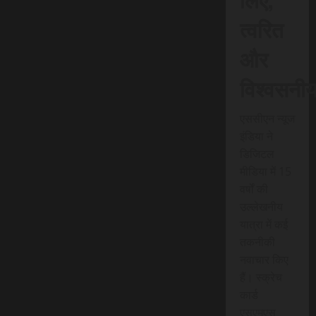
त्वरित
और
विश्वसनी
एससीएन न्यूज
इंडिया ने
डिजिटल
मीडिया में 15
वर्षों की
उल्लेखनीय
यात्रा में कई
तकनीकी
नवाचार किए
हैं। स्क्रेच
कार्ड
एसएमएस