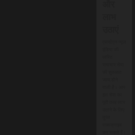
और
लाभ
उठाएं
एससीएन न्यूज
इंडिया की
त्वरित
समाचार सेवा
की शुरुआत
जल्द होने
वाली है। आप
इस सेवा का
पूरी तरह लाभ
उठाने के लिए
तुरंत
सब्सक्राइब
कर सकते हैं।