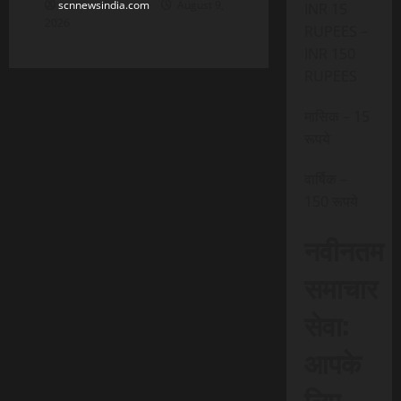
scnnewsindia.com
August 9,
INR 15
2026
RUPEES –
INR 150
RUPEES
मासिक – 15
रूपये
वार्षिक –
150 रूपये
नवीनतम
समाचार
सेवा:
आपके
लिए,