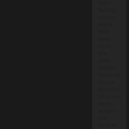
वितरण।
जिलों में हुई
घटनाओं पर
गहराई से
वीडियो
समाचार।
स्थानीय
धरना-
प्रदर्शन,
सांस्कृतिक
कार्यक्रम और
अन्य लाइव
इवेंट्स को वेब
टीवी पर लाइव
प्रसारण।
यह पहल न
केवल
समाचार को