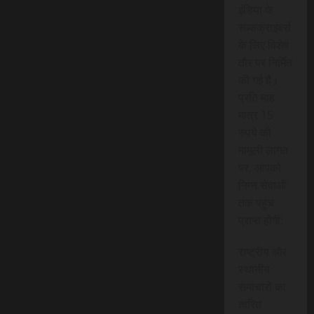
इंडिया के
सब्सक्राइबर्स
के लिए विशेष
तौर पर निर्मित
की गई है।
प्रति माह
मात्र 15
रुपये की
मामूली लागत
पर, आपको
निम्न सेवाओं
तक पहुंच
प्राप्त होगी:
राष्ट्रीय और
स्थानीय
समाचारों का
त्वरित