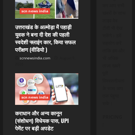
कर आप सभी
scn news india
खबरों के साथ
लाइव वेब
उत्तराखंड के अल्मोड़ा में पहाड़ी
टीवी भी देख
युवक ने बना दी देश की पहली
सकेंगे। हमें
स्वदेशी फ्लाइंग कार, किया सफल
सहयोग करें
परीक्षण (वीडियो )
ताकि हम और
भी अधिक
scnnewsindia.com
August 9,
2026
ताजा खबरे
पूरी
विश्वसनीयता
के साथ आप
तक पंहुचा
scn news india
सके।
कराधान और अन्य कानून
PRICING
(संशोधन) विधेयक पास, UPI
:
पेमेंट पर बड़ी अपडेट