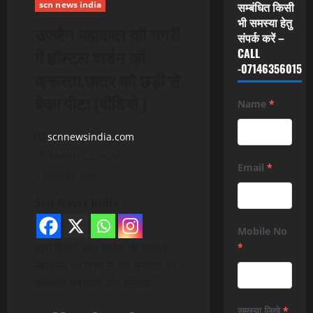
scn news india
सम्बंधित किसी
भी समस्या हेतु
उज्जैन महाकाल की नगरी
संपर्क करें –
में हॉस्टल वार्डन की
CALL
-07146356015
क्रूरता,छात्र को छड़ी से
बेदम पीटा (वीडियो )
Name
*
scnnewsindia.com
March 22, 2026
Email
*
1 minute read
Scn News India
Mobile No
ब्यूरो रिपोर्ट मध्य प्रदेश के उज्जैन
*
महाकाल की नगरी से एक मानवता को
झकझोर देने वाली और हॉस्टल…
समस्या लिखे
*