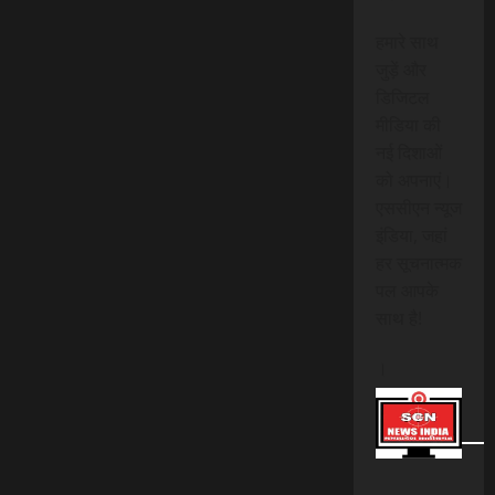
हमारे साथ
जुड़ें और
डिजिटल
मीडिया की
नई दिशाओं
को अपनाएं।
एससीएन न्यूज
इंडिया, जहां
हर सूचनात्मक
पल आपके
साथ है!
।