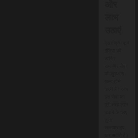
और
लाभ
उठाएं
एससीएन न्यूज
इंडिया की
त्वरित
समाचार सेवा
की शुरुआत
जल्द होने
वाली है। आप
इस सेवा का
पूरी तरह लाभ
उठाने के लिए
तुरंत
सब्सक्राइब
कर सकते हैं।