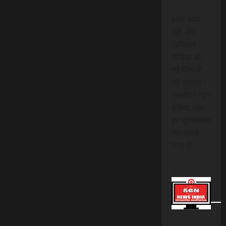
हमारे साथ
जुड़ें और
डिजिटल
मीडिया की
नई दिशाओं
को अपनाएं।
एससीएन न्यूज
इंडिया, जहां
हर सूचनात्मक
पल आपके
साथ है!
।