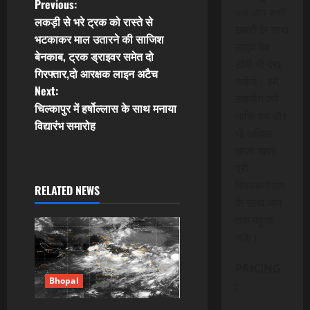
P
Previous:
कर आप सभी
लकड़ी से भरे ट्रक को रास्ते से
खबरों के साथ
o
भटकाकर माल उतारने की साजिश
लाइव वेब
बेनकाब, ट्रक ड्राइवर समेत दो
s
टीवी भी देख
गिरफ्तार,दो आरक्षक लाइन अटैच
सकेंगे। हमें
t
Next:
सहयोग करें
चिल्कापुर में हर्षोल्लास के साथ मनाया
ताकि हम और
n
विद्यारंभ समारोह
भी अधिक
a
ताजा खबरे
पूरी
v
विश्वसनीयता
RELATED NEWS
के साथ आप
i
तक पंहुचा
g
सके।
a
PRICING
Bhopal
:
t