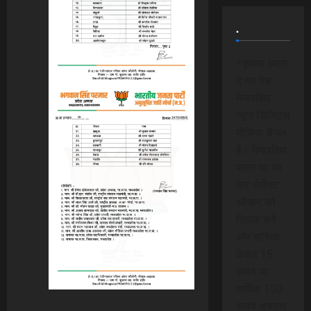
.
*कृपया ध्यान
दे यह पेड
मेम्बरशिप
न्यूज डिजिटल
मीडिया चैनल
है। मेम्बरशिप
प्लान पर जा
कर सेलेक्ट
ऑप्शन को
क्लिक करे
और मासिक
केवल 15
रूपये या
वार्षिक 150
रूपये भुगतान