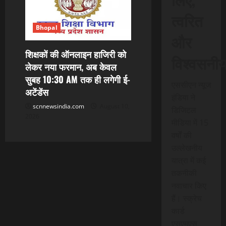
त्वरित
Bhopal
और
शिक्षकों की ऑनलाइन हाजिरी को
विश्वसनी
लेकर नया फरमान, अब केवल
सुबह 10:30 AM तक ही लगेगी ई-
एससीएन न्यूज
अटेंडेंस
इंडिया ने
scnnewsindia.com
August 10,
डिजिटल
2026
मीडिया में 15
वर्षों की
उल्लेखनीय
यात्रा में कई
तकनीकी
नवाचार किए
हैं। स्क्रेच
कार्ड
एसएमएस