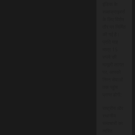
इंडिया के
सब्सक्राइबर्स
के लिए विशेष
तौर पर निर्मित
की गई है।
प्रति माह
मात्र 15
रुपये की
मामूली लागत
पर, आपको
निम्न सेवाओं
तक पहुंच
प्राप्त होगी:
राष्ट्रीय और
स्थानीय
समाचारों का
त्वरित