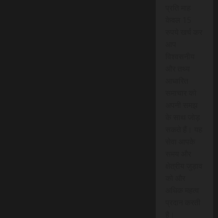
प्रति माह
केवल 15
रुपये खर्च कर
आप
विश्वसनीय
और तथ्य
आधारित
समाचार को
अपनी समझ
के साथ जोड़
सकते हैं। यह
सेवा आपके
समय और
क्षेत्रीय जुड़ाव
को और
अधिक महत्व
प्रदान करती
है।