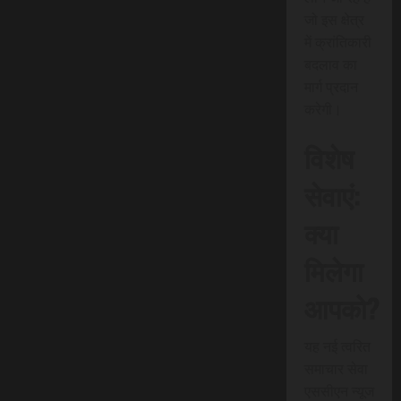
जो इस क्षेत्र
में क्रांतिकारी
बदलाव का
मार्ग प्रदान
करेगी।
विशेष
सेवाएं:
क्या
मिलेगा
आपको?
यह नई त्वरित
समाचार सेवा
एससीएन न्यूज