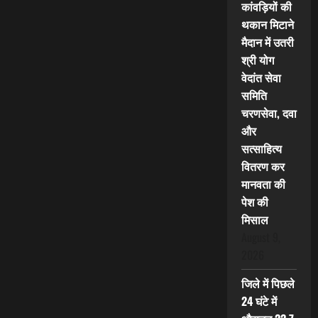
कांवड़ियों की
थकान मिटाने
मैदान में उतरी
श्री योग
वेदांत सेवा
समिति
चरणसेवा, दवा
और
सत्साहित्य
वितरण कर
मानवता की
पेश की
मिसाल
August 9,
2026
जिले में पिछले
24 घंटे में