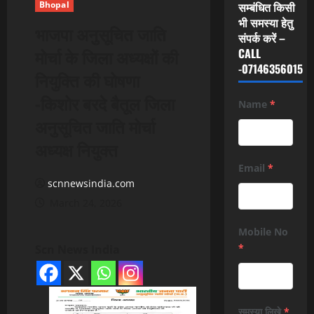
Bhopal
सम्बंधित किसी
भी समस्या हेतु
भाजपा अनुसूचित जाति
संपर्क करें –
मोर्चा के जिला अध्यक्षों की
CALL
-07146356015
नियुक्ति की घोषणा
-किशोर बरदे बैतूल जिला
Name
*
अनुसूचित जाति मोर्चा
अध्यक्ष नियुक्त
Email
*
scnnewsindia.com
March 24, 2026
Mobile No
*
Scn News India
समस्या लिखे
*