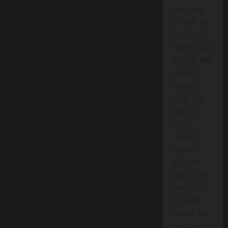
सेवा, लाइव
वेब टीवी, लो-
कॉस्ट लाइव
प्रसारण, और
वेब टीवी जैसी
सेवाओं के
माध्यम से,
हमारा उद्देश
हमेशा से
आपके
समाचार
अनुभव को
तीव्र और
निर्बाध बनाना
रहा है। अब,
हम त्वरित
समाचार सेवा
लाने जा रहे हैं