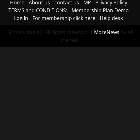
Home
About us
contact us
MP
Privacy Policy
TERMS and CONDITIONS:
Membership Plan Demo
Log In
For membership click here
Help desk
Scnnewsindia© All rights reserved.
|
MoreNews
by AF
themes.