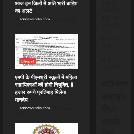
आज इन जिलों में अति भारी बारिश
INR 15
i
का अलर्ट
RUPEES –
o
INR 150
scnnewsindia.com
August 10,
RUPEES
2026
n
मासिक – 15
रूपये
वार्षिक –
Bhopal
150 रूपये
एमपी के पीएमश्री स्कूलों में महिला
नवीनतम
सहायिकाओं की होगी नियुक्ति, 8
हजार रुपये प्रतिमाह मिलेगा
समाचार
मानदेय
सेवा:
scnnewsindia.com
August 10,
2026
आपके
लिए,