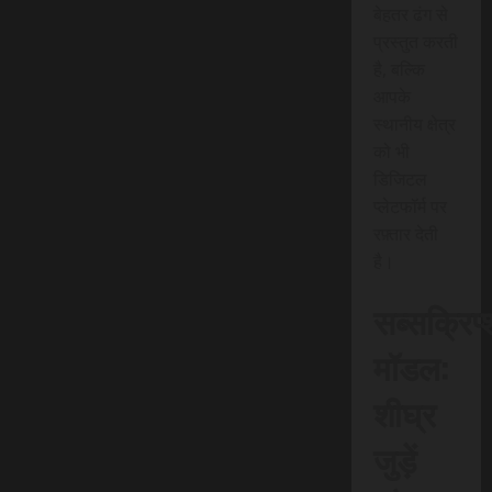
बेहतर ढंग से
प्रस्तुत करती
है, बल्कि
आपके
स्थानीय क्षेत्र
को भी
डिजिटल
प्लेटफॉर्म पर
रफ़्तार देती
है।
सब्सक्रिप
मॉडल:
शीघ्र
जुड़ें