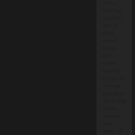
वितरण।
जिलों में हुई
घटनाओं पर
गहराई से
वीडियो
समाचार।
स्थानीय
धरना-
प्रदर्शन,
सांस्कृतिक
कार्यक्रम और
अन्य लाइव
इवेंट्स को वेब
टीवी पर लाइव
प्रसारण।
यह पहल न
केवल
समाचार को