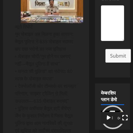
ब्यूरो रिपोर्ट
गुम मोबाइल अब मिलना हुआ आसान:
बैतूल पुलिस ने 635 मोबाइल बरामद
कर रचा भरोसे का नया इतिहास
Submit
• मोबाइल चोरी/गुम होने पर घबराएं
नहीं—बैतूल पुलिस है साथ”
• जनता की पुलिस” का भरोसा: 80
लाख के मोबाइल वापस”
• टेक्नोलॉजी और टीमवर्क का शानदार
मेम्बरशिप
परिणाम, साइबर ट्रैकिंग से मिली
प्लान डेमो
सफलता—635 मोबाइल बरामद”
• पुलिस अधीक्षक बैतूल श्री वीरेंद्र
Video
जैन के कुशल निर्देशन में जिला बैतूल
00:00
04:54
Player
पुलिस द्वारा आम नागरिकों की सुरक्षा
एवं सुविधा को सर्वोच्च प्राथमिकता