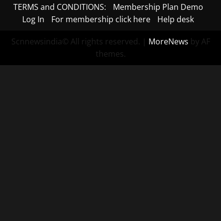
TERMS and CONDITIONS:
Membership Plan Demo
Log In
For membership click here
Help desk
Scnnewsindia© All rights reserved.
|
MoreNews
by AF
themes.