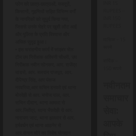
INR 15
फोन को छात्र-छात्राओं, मजदूरों,
RUPEES –
किसानों, गृहणियों सहित विभिन्न वर्गों
INR 150
के नागरिकों को सुपुर्द किया गया,
RUPEES
जिससे उनके चेहरे पर खुशी लौट आई
और पुलिस के प्रति विश्वास और
मासिक – 15
अधिक सुदृढ़ हुआ।
रूपये
• इस सराहनीय कार्य में साइबर सेल
टीम उप निरीक्षक अश्विनी चौधरी, उप
वार्षिक –
निरीक्षक नवीन सोनकर, आर. राजेंद्र
150 रूपये
धाडसे, आर. बलराम राजपूत, आर.
दीपेन्द्र सिंह, आर पंकज
नवीनतम
नरवरिया,आर सचिन हनवते एवं थाना
समाचार
बोरदेही से आर. मनोज पाल, आर.
सचिन दीवान, थाना आमला से
सेवा:
आर.जितेंद्र, थाना भैंसदेही से आर.
नारायण जाट, थाना झल्लार से आर.
आपके
हर्षवर्धन एवं थाना आठनेर से
लिए,
आर.कंचन चौरे का विशेष योगदान