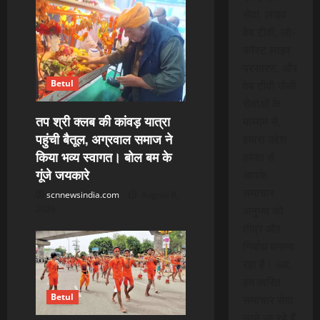
t
सेवा, लाइव
वेब टीवी, लो-
i
कॉस्ट लाइव
प्रसारण, और
o
Betul
वेब टीवी जैसी
n
सेवाओं के
तप श्री क्लब की कांवड़ यात्रा
माध्यम से,
पहुंची बैतूल, अग्रवाल समाज ने
हमारा उद्देश
किया भव्य स्वागत। बोल बम के
हमेशा से
गूंजे जयकारे
आपके
समाचार
scnnewsindia.com
August 8,
अनुभव को
2026
तीव्र और
निर्बाध बनाना
रहा है। अब,
हम त्वरित
Betul
समाचार सेवा
लाने जा रहे हैं