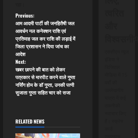
रहा।
त्वरित
P
Previous:
और
आम आदमी पार्टी की जनहितैषी जल
o
आवर्धन नल कनेक्शन राशि एवं
विश्वसनी
प्रतिमाह जल कर राशि की लड़ाई में
s
जिला प्रशासन ने दिया जांच का
एससीएन न्यूज
t
आदेश
इंडिया ने
Next:
n
डिजिटल
खबर छापने की बात को लेकर
मीडिया में 15
पत्रकार से मारपीट करने वाले गुप्ता
a
वर्षों की
नर्सिंग होम के डॉ गुप्ता, उनकी पत्नी
उल्लेखनीय
v
सुजाता गुप्ता सहित चार को सजा
यात्रा में कई
i
तकनीकी
नवाचार किए
g
RELATED NEWS
हैं। स्क्रेच
कार्ड
a
एसएमएस