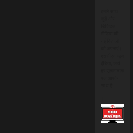
हमारे साथ
जुड़ें और
डिजिटल
मीडिया की
नई दिशाओं
को अपनाएं।
एससीएन न्यूज
इंडिया, जहां
हर सूचनात्मक
पल आपके
साथ है!
।