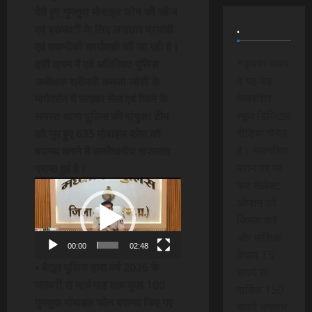
देते हुए गुमशुदा मोबाइल फोन की खोज
.
एवं बरामदगी के लिए लगातार प्रभावी
एवं तकनीकी कार्यवाही की जा रही है।
*कृपया ध्यान
इसी क्रम में एवं अतिरिक्त पुलिस
दे यह पेड
अधीक्षक श्रीमती कमला जोशी के
मेम्बरशिप
मार्गदर्शन में साइबर सेल एवं जिले के
न्यूज डिजिटल
समस्त थाना पुलिस की संयुक्त टीम
मीडिया चैनल
को गुम हुए 635 मोबाइल फोन को
है। मेम्बरशिप
बरामद करने में उल्लेखनीय सफलता
प्लान पर जा
प्राप्त हुई है।
Video
कर सेलेक्ट
Player
ऑप्शन को
क्लिक करे
और मासिक
00:00
02:48
केवल 15
• बैतूल पुलिस द्वारा वर्ष 2026 के
रूपये या
जनवरी से मार्च माह तक कुल 100
वार्षिक 150
गुमशुदा मोबाइल फोन बरामद किए गए
रूपये भुगतान