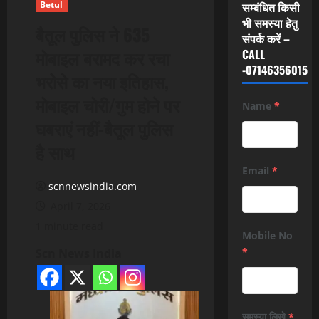
Betul
सम्बंधित किसी
भी समस्या हेतु
बैतूल पुलिस ने 635
संपर्क करें –
मोबाइल बरामद कर रचा
CALL
-07146356015
भरोसे का नया इतिहास,
मोबाइल चोरी/गुम होने पर
Name
*
घबराएं नहीं-बैतूल पुलिस
है साथ
Email
*
scnnewsindia.com
April 7, 2026
1 minute read
Mobile No
*
Scn News India
समस्या लिखे
*