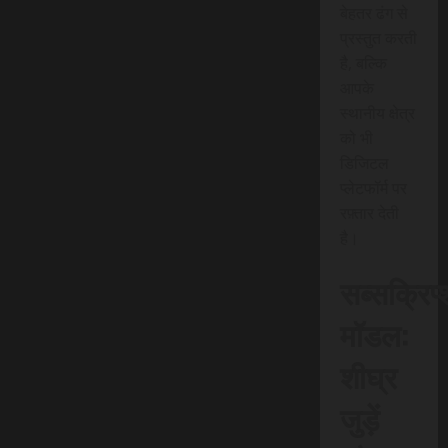
बेहतर ढंग से
प्रस्तुत करती
है, बल्कि
आपके
स्थानीय क्षेत्र
को भी
डिजिटल
प्लेटफॉर्म पर
रफ़्तार देती
है।
सब्सक्रिप
मॉडल:
शीघ्र
जुड़ें