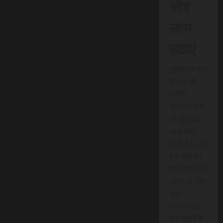
और
लाभ
उठाएं
एससीएन न्यूज
इंडिया की
त्वरित
समाचार सेवा
की शुरुआत
जल्द होने
वाली है। आप
इस सेवा का
पूरी तरह लाभ
उठाने के लिए
तुरंत
सब्सक्राइब
कर सकते हैं।