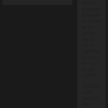
इंडिया के
सब्सक्राइबर्स
के लिए विशेष
तौर पर निर्मित
की गई है।
प्रति माह
मात्र 15
रुपये की
मामूली लागत
पर, आपको
निम्न सेवाओं
तक पहुंच
प्राप्त होगी:
राष्ट्रीय और
स्थानीय
समाचारों का
त्वरित