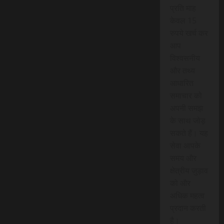
प्रति माह
केवल 15
रुपये खर्च कर
आप
विश्वसनीय
और तथ्य
आधारित
समाचार को
अपनी समझ
के साथ जोड़
सकते हैं। यह
सेवा आपके
समय और
क्षेत्रीय जुड़ाव
को और
अधिक महत्व
प्रदान करती
है।