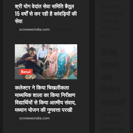
श्री योग वेदांत सेवा समिति बैतूल
जो इस क्षेत्र
15 वर्षों से कर रही है कांवड़ियों की
में क्रांतिकारी
सेवा
बदलाव का
मार्ग प्रदान
scnnewsindia.com
August 8,
2026
करेगी।
विशेष
सेवाएं:
Betul
क्या
मिलेगा
कलेक्टर ने किया चिखलीकला
माध्यमिक शाला का किया निरीक्षण
आपको?
विद्यार्थियों से किया आत्मीय संवाद,
मध्यान भोजन की गुणवत्ता परखी
यह नई त्वरित
scnnewsindia.com
August 8,
समाचार सेवा
2026
एससीएन न्यूज