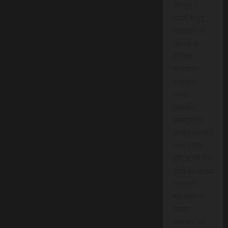
वितरण।
जिलों में हुई
घटनाओं पर
गहराई से
वीडियो
समाचार।
स्थानीय
धरना-
प्रदर्शन,
सांस्कृतिक
कार्यक्रम और
अन्य लाइव
इवेंट्स को वेब
टीवी पर लाइव
प्रसारण।
यह पहल न
केवल
समाचार को