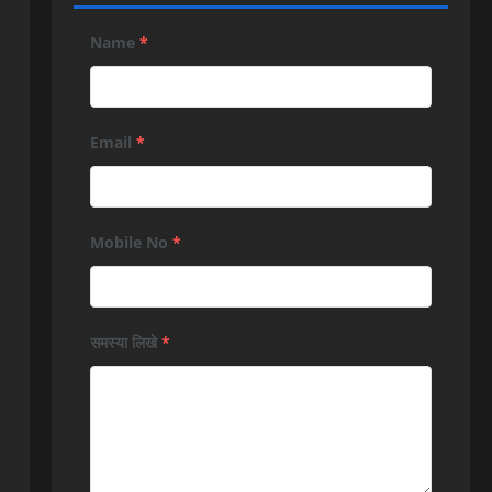
Name
*
Email
*
Mobile No
*
समस्या लिखे
*