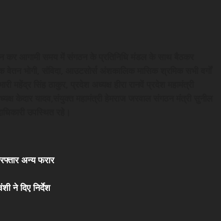
 कर आगामी समय में संगठन के प्रतिनिधि मंडल के साथ बैठकर
निक वेतन भोगी, संविदा, आउटसोर्स अंशकालिक मासिक श्रमिक सभी वर्गों
हेंद्र सिंह ठाकुर, प्रदेश अध्यक्ष हीरा रानवें प्रदेश महामंत्री
्यक्ष केदार यादव,संयुक्त महामंत्री हेमराज जरवाल संगठन मंत्री सुनील
दाधिकारी उपस्थित रहे।
िरफ्तार अन्य फरार
शी ने दिए निर्देश