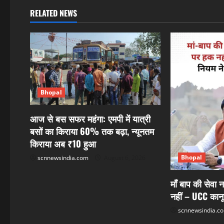
n
RELATED NEWS
a
v
i
g
Bhopal
a
आज से बस सफर महंगा: एमपी में यात्री
बसों का किराया 60% तक बढ़ा, न्यूनतम
t
किराया अब ₹10 हुआ
i
Bhopal
scnnewsindia.com
August 6, 2026
o
माँ बाप की सेवा न
n
नहीं – UCC कान
scnnewsindia.c