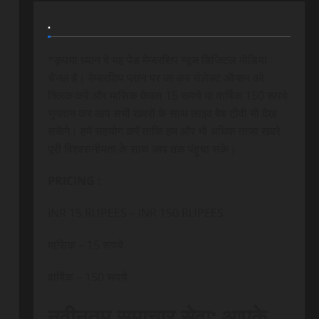
.
*कृपया ध्यान दे यह पेड मेम्बरशिप न्यूज डिजिटल मीडिया
चैनल है। मेम्बरशिप प्लान पर जा कर सेलेक्ट ऑप्शन को
क्लिक करे और मासिक केवल 15 रूपये या वार्षिक 150 रूपये
भुगतान कर आप सभी खबरों के साथ लाइव वेब टीवी भी देख
सकेंगे। हमें सहयोग करें ताकि हम और भी अधिक ताजा खबरे
पूरी विश्वसनीयता के साथ आप तक पंहुचा सके।
PRICING :
INR 15 RUPEES – INR 150 RUPEES
मासिक – 15 रूपये
वार्षिक – 150 रूपये
नवीनतम समाचार सेवा: आपके