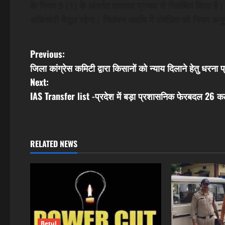
के नियम 9 (1) के अंतर्गत तत्काल प्रभाव से निलंबित किया ह
अधिकारी बैतूल रहेगा। निलंबन अवधि में संबंधित को नियम अनुस
P
Previous:
जिला कांग्रेस कमिटी द्वारा किसानों को न्याय दिलाने हेतु धरना प
o
Next:
s
IAS Transfer list -प्रदेश में बड़ा प्रशासनिक फेरबदल 26 क
t
n
RELATED NEWS
a
v
i
Betul