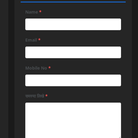
Name
*
Email
*
Mobile No
*
समस्या लिखे
*