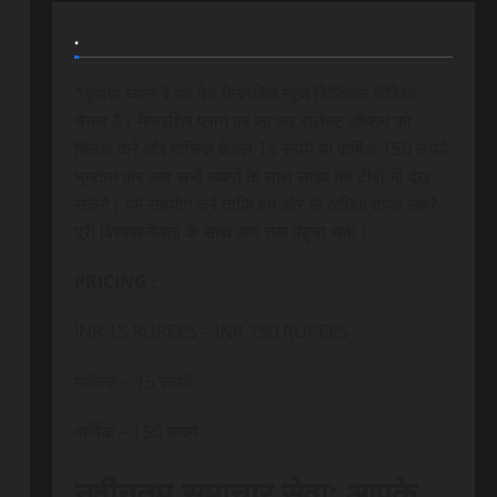
.
*कृपया ध्यान दे यह पेड मेम्बरशिप न्यूज डिजिटल मीडिया
चैनल है। मेम्बरशिप प्लान पर जा कर सेलेक्ट ऑप्शन को
क्लिक करे और मासिक केवल 15 रूपये या वार्षिक 150 रूपये
भुगतान कर आप सभी खबरों के साथ लाइव वेब टीवी भी देख
सकेंगे। हमें सहयोग करें ताकि हम और भी अधिक ताजा खबरे
पूरी विश्वसनीयता के साथ आप तक पंहुचा सके।
PRICING :
INR 15 RUPEES – INR 150 RUPEES
मासिक – 15 रूपये
वार्षिक – 150 रूपये
नवीनतम समाचार सेवा: आपके