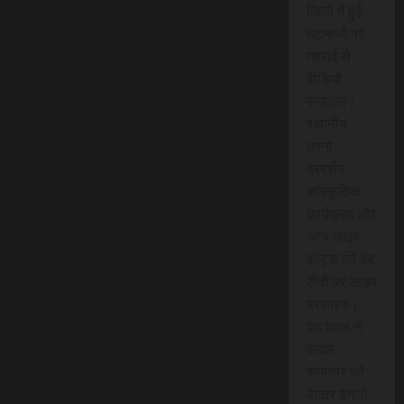
जिलों में हुई
घटनाओं पर
गहराई से
वीडियो
समाचार।
स्थानीय
धरना-
प्रदर्शन,
सांस्कृतिक
कार्यक्रम और
अन्य लाइव
इवेंट्स को वेब
टीवी पर लाइव
प्रसारण।
यह पहल न
केवल
समाचार को
बेहतर ढंग से