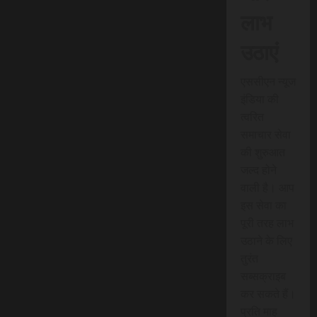
लाभ
उठाएं
एससीएन न्यूज
इंडिया की
त्वरित
समाचार सेवा
की शुरुआत
जल्द होने
वाली है। आप
इस सेवा का
पूरी तरह लाभ
उठाने के लिए
तुरंत
सब्सक्राइब
कर सकते हैं।
प्रति माह