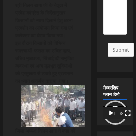
श्री निलय डागा जी के नेतृत्व में
प्रदेश कांग्रेस के निर्देशानुसार
किसानों को न्याय दिलाने हेतु धरना
प्रदर्शन का आयोजन किया गया एवं
कलेक्टर का घेराव किया गया।
इस दौरान किसानों की विभिन्न
Submit
समस्याओं फसल का उचित मूल्य,
उचित मुआवजा, सिंचाई की समुचित
व्यवस्था एवं अन्य मूलभूत सुविधाओं
को प्रमुखता से उठाते हुए प्रशासन
का ध्यान आकर्षण कराया गया।
मेम्बरशिप
प्लान डेमो
Video
00:00
04:54
Player
जिला अध्यक्ष निलय डागा ने कहा की