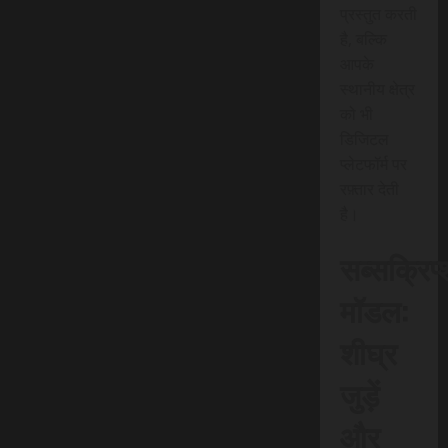
प्रस्तुत करती
है, बल्कि
आपके
स्थानीय क्षेत्र
को भी
डिजिटल
प्लेटफॉर्म पर
रफ़्तार देती
है।
सब्सक्रिप
मॉडल:
शीघ्र
जुड़ें
और