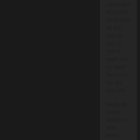
सब्सक्राइबर्स
के लिए विशेष
तौर पर निर्मित
की गई है।
प्रति माह
मात्र 15
रुपये की
मामूली लागत
पर, आपको
निम्न सेवाओं
तक पहुंच
प्राप्त होगी:
राष्ट्रीय और
स्थानीय
समाचारों का
त्वरित
वितरण।