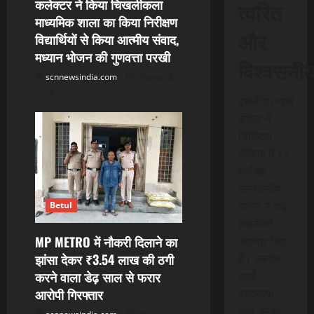
कलेक्टर ने किया चिखलीकला
त्वरित
माध्यमिक शाला का किया निरीक्षण
और
विद्यार्थियों से किया आत्मीय संवाद,
मध्यान भोजन की गुणवत्ता परखी
विश्वसनी
scnnewsindia.com
August 8,
2026
एससीएन न्यूज
इंडिया ने
डिजिटल
मीडिया में 15
वर्षों की
उल्लेखनीय
यात्रा में कई
Betul
तकनीकी
MP METRO में नौकरी दिलाने का
नवाचार किए
झांसा देकर ₹3.54 लाख की ठगी
हैं। स्क्रेच
करने वाला डेढ़ साल से फरार
कार्ड
आरोपी गिरफ्तार
एसएमएस
सेवा, लाइव