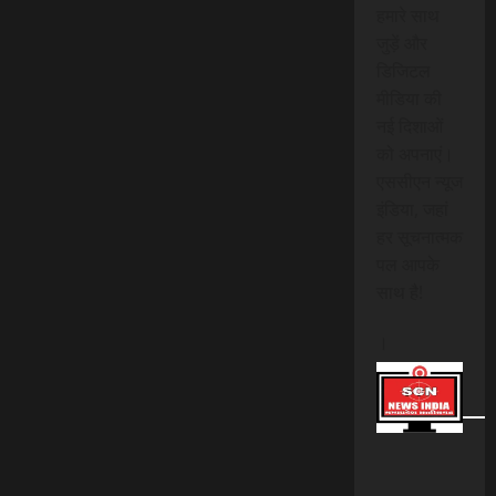
हमारे साथ
जुड़ें और
डिजिटल
मीडिया की
नई दिशाओं
को अपनाएं।
एससीएन न्यूज
इंडिया, जहां
हर सूचनात्मक
पल आपके
साथ है!
।