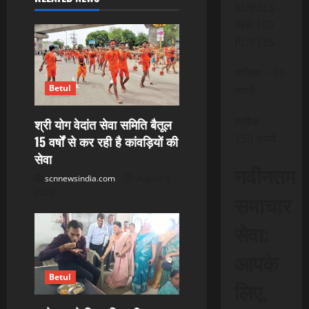
RUPEES –
i
INR 150
g
RUPEES
a
मासिक – 15
Betul
रूपये
t
वार्षिक –
श्री योग वेदांत सेवा समिति बैतूल
i
150 रूपये
15 वर्षों से कर रही है कांवड़ियों की
o
सेवा
नवीनतम
scnnewsindia.com
August 8,
n
2026
समाचार
सेवा:
आपके
Betul
लिए,