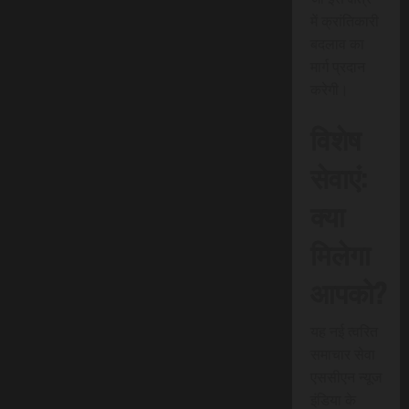
में क्रांतिकारी
बदलाव का
मार्ग प्रदान
करेगी।
विशेष
सेवाएं:
क्या
मिलेगा
आपको?
यह नई त्वरित
समाचार सेवा
एससीएन न्यूज
इंडिया के