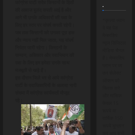
कांग्रेस पार्टी सदैव किसानों के हितों
.
की आवाज बुलंद करती आई है और
आगे भी उनके अधिकारों की रक्षा के
*कृपया ध्यान
लिए हर स्तर पर संघर्ष करती रहेगी।
दे यह पेड
जब तक किसानों को उनका पूरा हक
मेम्बरशिप
और न्याय नहीं मिल जाता, यह संघर्ष
न्यूज डिजिटल
निरंतर जारी रहेगा। किसानों के
मीडिया चैनल
सम्मान, अधिकार और स्वाभिमान की
है। मेम्बरशिप
रक्षा के लिए हम हमेशा उनके साथ
प्लान पर जा
मजबूती से खड़े हैं।
कर सेलेक्ट
इस दौरान जिले भर से आये कांग्रेस
ऑप्शन को
पार्टी के पदाधिकारियों के अलावा भारी
क्लिक करे
संख्या में कांग्रेस कार्यकर्ता मौजूद
और मासिक
रहे।
केवल 15
रूपये या
वार्षिक 150
रूपये भुगतान
कर आप सभी