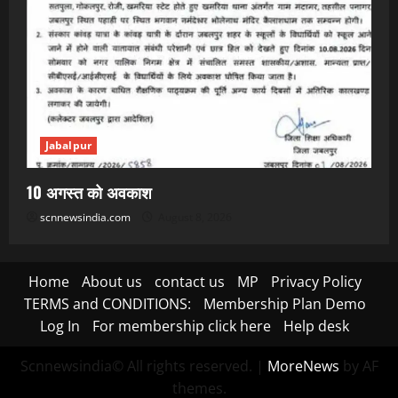
Jabalpur
10 अगस्त को अवकाश
scnnewsindia.com
August 8, 2026
Home
About us
contact us
MP
Privacy Policy
TERMS and CONDITIONS:
Membership Plan Demo
Log In
For membership click here
Help desk
Scnnewsindia© All rights reserved.
|
MoreNews
by AF
themes.