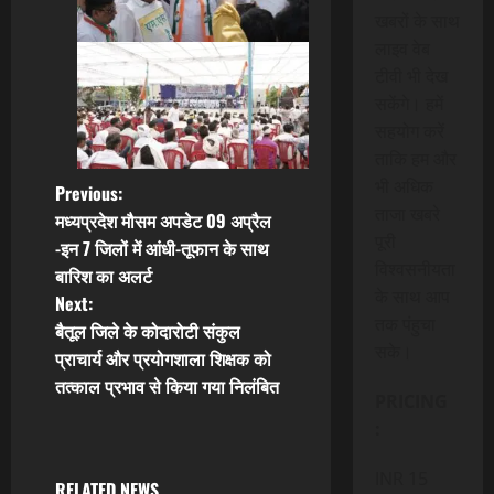
खबरों के साथ
लाइव वेब
टीवी भी देख
सकेंगे। हमें
सहयोग करें
ताकि हम और
भी अधिक
P
Previous:
ताजा खबरे
मध्यप्रदेश मौसम अपडेट 09 अप्रैल
o
पूरी
-इन 7 जिलों में आंधी-तूफान के साथ
विश्वसनीयता
बारिश का अलर्ट
s
के साथ आप
Next:
तक पंहुचा
t
बैतूल जिले के कोदारोटी संकुल
सके।
प्राचार्य और प्रयोगशाला शिक्षक को
n
तत्काल प्रभाव से किया गया निलंबित
PRICING
a
:
v
INR 15
RELATED NEWS