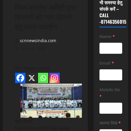
भी समस्या हेतु
जिला कांग्रेस कमिटी द्वारा
संपर्क करें –
किसानों को न्याय दिलाने
CALL
-07146356015
हेतु धरना प्रदर्शन
Name
*
scnnewsindia.com
April 9, 2026
Email
*
Scn News India
Mobile No
*
ब्यूरो रिपोर्ट
समस्या लिखे
*
जिला कांग्रेस कमेटी जिला अध्यक्ष