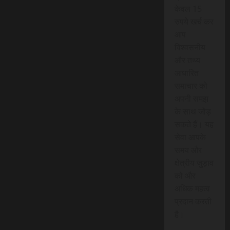
केवल 15
रुपये खर्च कर
आप
विश्वसनीय
और तथ्य
आधारित
समाचार को
अपनी समझ
के साथ जोड़
सकते हैं। यह
सेवा आपके
समय और
क्षेत्रीय जुड़ाव
को और
अधिक महत्व
प्रदान करती
है।