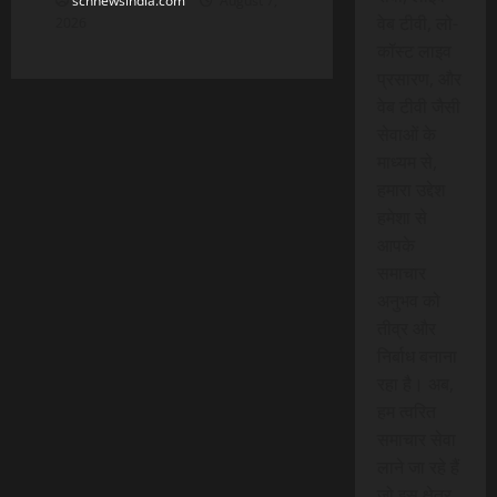
scnnewsindia.com
August 7,
वेब टीवी, लो-
2026
कॉस्ट लाइव
प्रसारण, और
वेब टीवी जैसी
सेवाओं के
माध्यम से,
हमारा उद्देश
हमेशा से
आपके
समाचार
अनुभव को
तीव्र और
निर्बाध बनाना
रहा है। अब,
हम त्वरित
समाचार सेवा
लाने जा रहे हैं
जो इस क्षेत्र