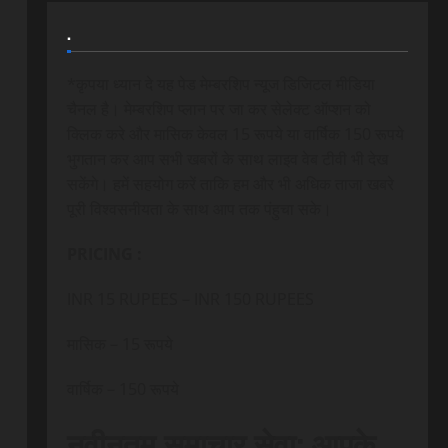
.
*कृपया ध्यान दे यह पेड मेम्बरशिप न्यूज डिजिटल मीडिया
चैनल है। मेम्बरशिप प्लान पर जा कर सेलेक्ट ऑप्शन को
क्लिक करे और मासिक केवल 15 रूपये या वार्षिक 150 रूपये
भुगतान कर आप सभी खबरों के साथ लाइव वेब टीवी भी देख
सकेंगे। हमें सहयोग करें ताकि हम और भी अधिक ताजा खबरे
पूरी विश्वसनीयता के साथ आप तक पंहुचा सके।
PRICING :
INR 15 RUPEES – INR 150 RUPEES
मासिक – 15 रूपये
वार्षिक – 150 रूपये
नवीनतम समाचार सेवा: आपके