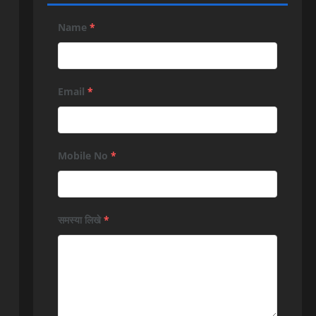
Name
*
Email
*
Mobile No
*
समस्या लिखे
*