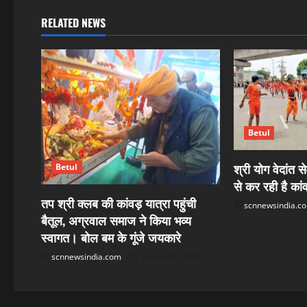
n
RELATED NEWS
a
v
i
g
Betul
a
श्री योग वेदांत से
Betul
t
से कर रही है कांव
तप श्री क्लब की कांवड़ यात्रा पहुंची
scnnewsindia.c
i
बैतूल, अग्रवाल समाज ने किया भव्य
स्वागत। बोल बम के गूंजे जयकारे
o
scnnewsindia.com
August 8, 2026
n