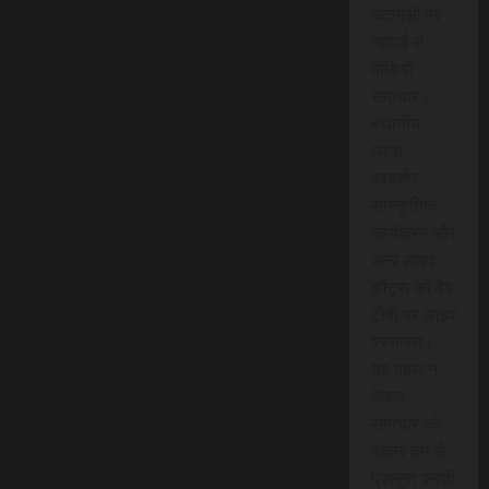
घटनाओं पर
गहराई से
वीडियो
समाचार।
स्थानीय
धरना-
प्रदर्शन,
सांस्कृतिक
कार्यक्रम और
अन्य लाइव
इवेंट्स को वेब
टीवी पर लाइव
प्रसारण।
यह पहल न
केवल
समाचार को
बेहतर ढंग से
प्रस्तुत करती