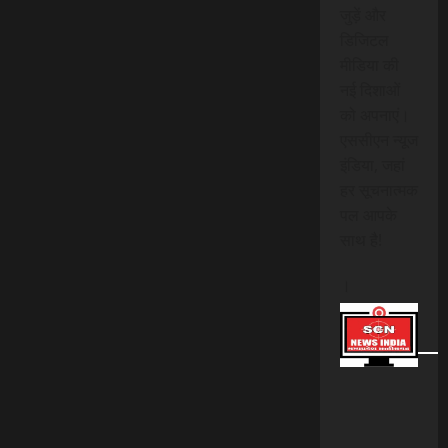
जुड़ें और
डिजिटल
मीडिया की
नई दिशाओं
को अपनाएं।
एससीएन न्यूज
इंडिया, जहां
हर सूचनात्मक
पल आपके
साथ है!
।