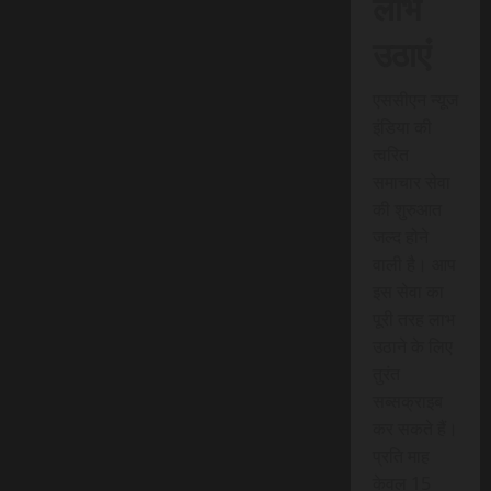
लाभ
उठाएं
एससीएन न्यूज
इंडिया की
त्वरित
समाचार सेवा
की शुरुआत
जल्द होने
वाली है। आप
इस सेवा का
पूरी तरह लाभ
उठाने के लिए
तुरंत
सब्सक्राइब
कर सकते हैं।
प्रति माह
केवल 15