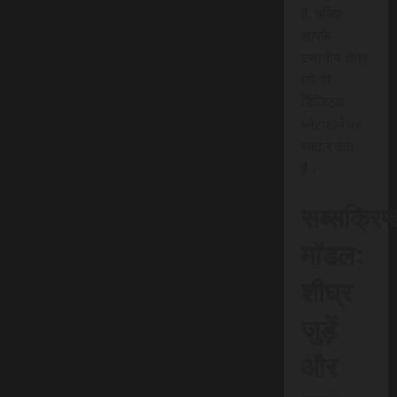
है, बल्कि
आपके
स्थानीय क्षेत्र
को भी
डिजिटल
प्लेटफॉर्म पर
रफ़्तार देती
है।
सब्सक्रिप
मॉडल:
शीघ्र
जुड़ें
और