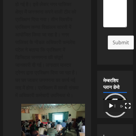
हो गई है। इसे लेकर नगर पालिका
क्षेत्र में जनगणना करने वाली टीम को
प्रशिक्षण दिया गया। तीन दिवसीय
प्रशिक्षण कन्या विद्यालय सारनी में
आयोजित किया जा रहा है। नगर
पालिका के नोडल अधिकारी कमलेश
Submit
पटेल ने बताया कि प्रशिक्षण में
डिजिटल जनगणना की संपूर्ण
जानकारी दी गई। लगातार मास्टर
ट्रेनर द्वारा प्रशिक्षण दिया जा रहा है।
मेम्बरशिप
घर घर जाकर जनगणना का कार्य मई
प्लान डेमो
माह में होगा। प्रशिक्षण में काफी संख्या
में अधिकारी कर्मचारी उपस्थित थे।
Video
00:00
04:54
Player
.