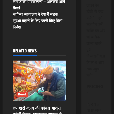
o
समाज की परिकल्पना – अलकेश आर्य
लाइव वेब
Next:
s
टीवी भी देख
सर्वोच्च न्यायालय ने देश में सड़क
सकेंगे। हमें
t
सुरक्षा बढ़ाने के लिए जारी किए दिशा-
सहयोग करें
निर्देश
n
ताकि हम और
भी अधिक
a
ताजा खबरे
पूरी
RELATED NEWS
v
विश्वसनीयता
i
के साथ आप
तक पंहुचा
g
सके।
a
PRICING
:
t
Betul
INR 15
i
तप श्री क्लब की कांवड़ यात्रा
RUPEES –
पहुंची बैतूल, अग्रवाल समाज ने