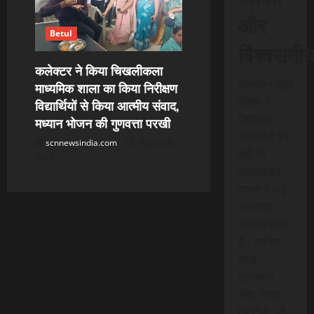
और
Betul
विश्वसनी
कलेक्टर ने किया चिखलीकला
एससीएन न्यूज
माध्यमिक शाला का किया निरीक्षण
इंडिया ने
विद्यार्थियों से किया आत्मीय संवाद,
डिजिटल
मध्यान भोजन की गुणवत्ता परखी
मीडिया में 15
scnnewsindia.com
August 8,
वर्षों की
2026
उल्लेखनीय
यात्रा में कई
तकनीकी
नवाचार किए
हैं। स्क्रेच
कार्ड
एसएमएस
सेवा, लाइव
वेब टीवी, लो-