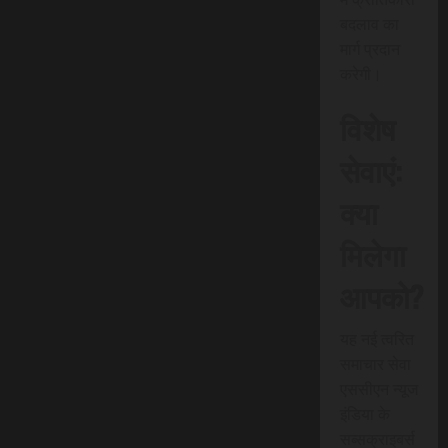
बदलाव का
मार्ग प्रदान
करेगी।
विशेष
सेवाएं:
क्या
मिलेगा
आपको?
यह नई त्वरित
समाचार सेवा
एससीएन न्यूज
इंडिया के
सब्सक्राइबर्स