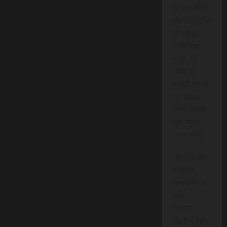
के लिए विशेष
तौर पर निर्मित
की गई है।
प्रति माह
मात्र 15
रुपये की
मामूली लागत
पर, आपको
निम्न सेवाओं
तक पहुंच
प्राप्त होगी:
राष्ट्रीय और
स्थानीय
समाचारों का
त्वरित
वितरण।
जिलों में हुई