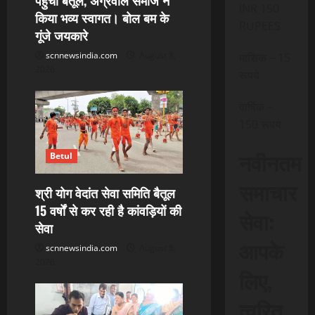
o
INR 150
किया भव्य स्वागत। बोल बम के
RUPEES
गूंजे जयकारे
n
scnnewsindia.com
August 8,
मासिक – 15
2026
रूपये
वार्षिक –
150 रूपये
नवीनतम
Betul
समाचार
श्री योग वेदांत सेवा समिति बैतूल
15 वर्षों से कर रही है कांवड़ियों की
सेवा:
सेवा
आपके
scnnewsindia.com
August 8,
2026
लिए,
त्वरित