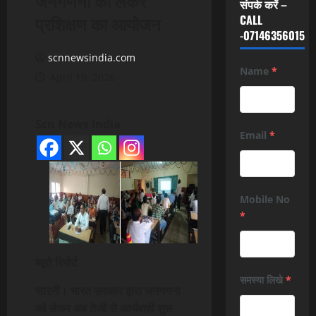
संपर्क करें –
प्रशिक्षण का आयोजन
CALL
-07146356015
scnnewsindia.com
Name
*
April 19, 2026
Scn News India
Email
*
Mobile No
*
ब्यूरो रिपोर्ट
समस्या लिखे
*
सारनी। भारत सरकार द्वारा जनगणना
को लेकर अब तेजी से कार्यवाही शुरू