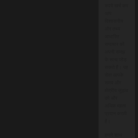
रुपये खर्च कर
आप
विश्वसनीय
और तथ्य
आधारित
समाचार को
अपनी समझ
के साथ जोड़
सकते हैं। यह
सेवा आपके
समय और
क्षेत्रीय जुड़ाव
को और
अधिक महत्व
प्रदान करती
है।
हमारे साथ