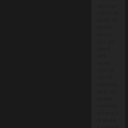
कॉस्ट लाइव
प्रसारण, और
वेब टीवी जैसी
सेवाओं के
माध्यम से,
हमारा उद्देश
हमेशा से
आपके
समाचार
अनुभव को
तीव्र और
निर्बाध बनाना
रहा है। अब,
हम त्वरित
समाचार सेवा
लाने जा रहे हैं
जो इस क्षेत्र
में क्रांतिकारी