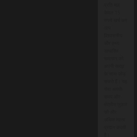
प्रति माह
केवल 15
रुपये खर्च कर
आप
विश्वसनीय
और तथ्य
आधारित
समाचार को
अपनी समझ
के साथ जोड़
सकते हैं। यह
सेवा आपके
समय और
क्षेत्रीय जुड़ाव
को और
अधिक महत्व
प्रदान करती
है।