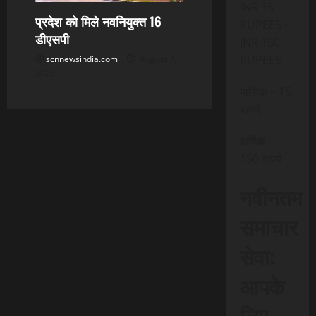
INR 15
प्रदेश को मिले नवनियुक्त 16
RUPEES –
डीएसपी
INR 150
RUPEES
scnnewsindia.com
August 7,
2026
मासिक – 15
रूपये
वार्षिक –
150 रूपये
नवीनतम
समाचार
सेवा:
आपके
लिए,