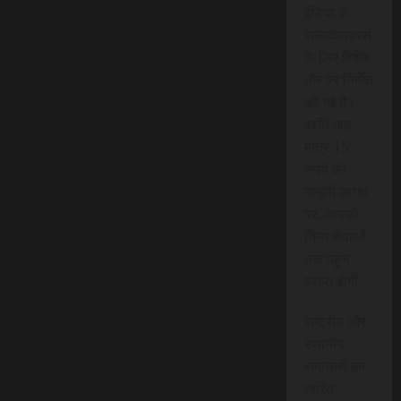
इंडिया के
सब्सक्राइबर्स
के लिए विशेष
तौर पर निर्मित
की गई है।
प्रति माह
मात्र 15
रुपये की
मामूली लागत
पर, आपको
निम्न सेवाओं
तक पहुंच
प्राप्त होगी:
राष्ट्रीय और
स्थानीय
समाचारों का
त्वरित