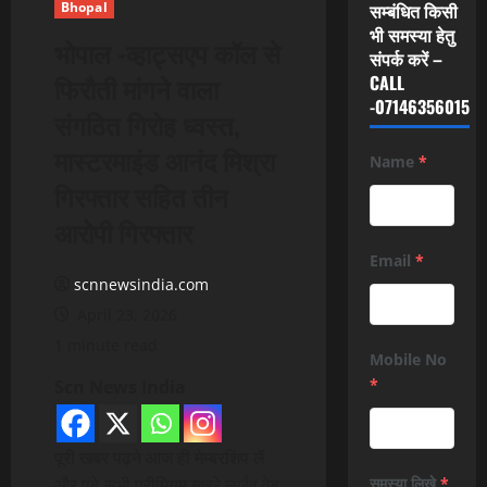
Bhopal
सम्बंधित किसी
भी समस्या हेतु
भोपाल -व्हाट्सएप कॉल से
संपर्क करें –
फिरौती मांगने वाला
CALL
-07146356015
संगठित गिरोह ध्वस्त,
मास्टरमाइंड आनंद मिश्रा
Name
*
गिरफ्तार सहित तीन
आरोपी गिरफ्तार
Email
*
scnnewsindia.com
April 23, 2026
1 minute read
Mobile No
*
Scn News India
पूरी खबर पढ़ने आज ही मेम्बरशिप लें
और पढ़े सभी प्रीमियम खबरे लाईव वेब
समस्या लिखे
*