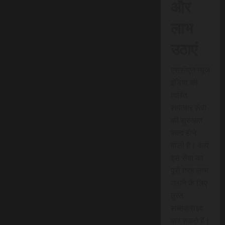
और
लाभ
उठाएं
एससीएन न्यूज
इंडिया की
त्वरित
समाचार सेवा
की शुरुआत
जल्द होने
वाली है। आप
इस सेवा का
पूरी तरह लाभ
उठाने के लिए
तुरंत
सब्सक्राइब
कर सकते हैं।