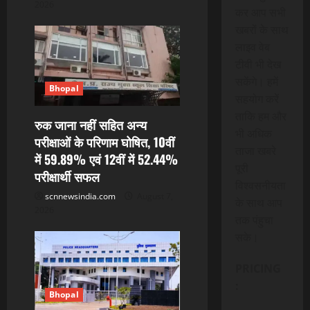
2026
कर आप सभी
खबरों के साथ
लाइव वेब
टीवी भी देख
सकेंगे। हमें
Bhopal
सहयोग करें
ताकि हम और
रुक जाना नहीं सहित अन्य
भी अधिक
परीक्षाओं के परिणाम घोषित, 10वीं
ताजा खबरे
में 59.89% एवं 12वीं में 52.44%
पूरी
परीक्षार्थी सफल
विश्वसनीयता
scnnewsindia.com
August 7,
के साथ आप
2026
तक पंहुचा
सके।
PRICING
:
Bhopal