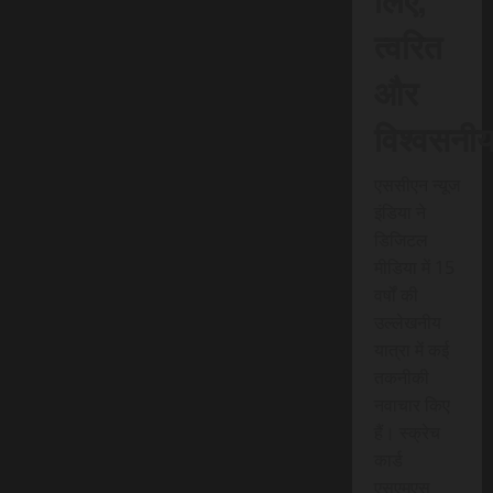
त्वरित
और
विश्वसनी
एससीएन न्यूज
इंडिया ने
डिजिटल
मीडिया में 15
वर्षों की
उल्लेखनीय
यात्रा में कई
तकनीकी
नवाचार किए
हैं। स्क्रेच
कार्ड
एसएमएस