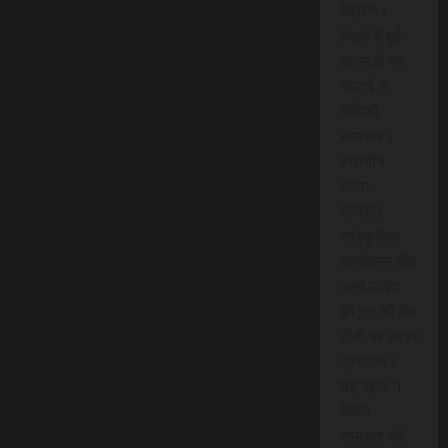
वितरण।
जिलों में हुई
घटनाओं पर
गहराई से
वीडियो
समाचार।
स्थानीय
धरना-
प्रदर्शन,
सांस्कृतिक
कार्यक्रम और
अन्य लाइव
इवेंट्स को वेब
टीवी पर लाइव
प्रसारण।
यह पहल न
केवल
समाचार को