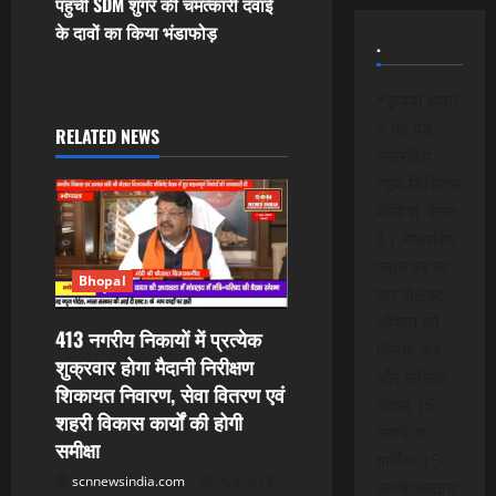
t
पहुंची SDM शुगर की चमत्कारी दवाई
के दावों का किया भंडाफोड़
.
n
a
*कृपया ध्यान
दे यह पेड
RELATED NEWS
v
मेम्बरशिप
न्यूज डिजिटल
i
मीडिया चैनल
g
है। मेम्बरशिप
प्लान पर जा
a
Bhopal
कर सेलेक्ट
ऑप्शन को
t
413 नगरीय निकायों में प्रत्येक
क्लिक करे
शुक्रवार होगा मैदानी निरीक्षण
i
और मासिक
शिकायत निवारण, सेवा वितरण एवं
केवल 15
शहरी विकास कार्यों की होगी
o
रूपये या
समीक्षा
वार्षिक 150
n
scnnewsindia.com
August 8,
रूपये भुगतान