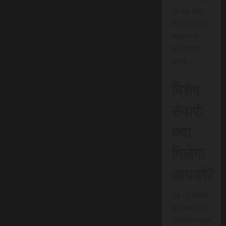
जो इस क्षेत्र
में क्रांतिकारी
बदलाव का
मार्ग प्रदान
करेगी।
विशेष
सेवाएं:
क्या
मिलेगा
आपको?
यह नई त्वरित
समाचार सेवा
एससीएन न्यूज