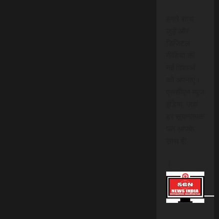
हमारे साथ
जुड़ें और
डिजिटल
मीडिया की
नई दिशाओं
को अपनाएं।
एससीएन न्यूज
इंडिया, जहां
हर सूचनात्मक
पल आपके
साथ है!
।