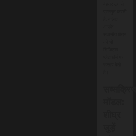
बेहतर ढंग से
प्रस्तुत करती
है, बल्कि
आपके
स्थानीय क्षेत्र
को भी
डिजिटल
प्लेटफॉर्म पर
रफ़्तार देती
है।
सब्सक्रिप
मॉडल:
शीघ्र
जुड़ें