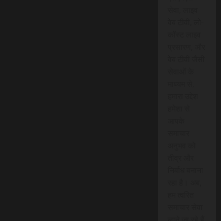
सेवा, लाइव
वेब टीवी, लो-
कॉस्ट लाइव
प्रसारण, और
वेब टीवी जैसी
सेवाओं के
माध्यम से,
हमारा उद्देश
हमेशा से
आपके
समाचार
अनुभव को
तीव्र और
निर्बाध बनाना
रहा है। अब,
हम त्वरित
समाचार सेवा
लाने जा रहे हैं