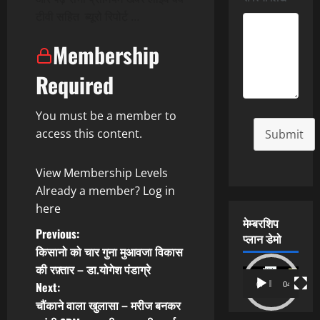
टीवी सहित ब्यूरो रिपोर्ट …
Membership
Required
You must be a member to
access this content.
Submit
View Membership Levels
Already a member?
Log in
here
मेम्बरशिप
P
Previous:
प्लान डेमो
किसानो को चार गुना मुआवजा विकास
o
की रफ़्तार – डा.योगेश पंडाग्रे
Video
Next:
00:00
04:54
s
Player
चौंकाने वाला खुलासा – मरीज बनकर