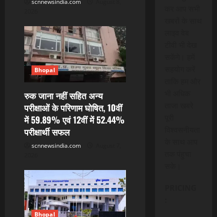
scnnewsindia.com
August 8,
कर आप सभी
2026
खबरों के साथ
लाइव वेब
टीवी भी देख
सकेंगे। हमें
सहयोग करें
Bhopal
ताकि हम और
भी अधिक
रुक जाना नहीं सहित अन्य
ताजा खबरे
परीक्षाओं के परिणाम घोषित, 10वीं
पूरी
में 59.89% एवं 12वीं में 52.44%
विश्वसनीयता
परीक्षार्थी सफल
के साथ आप
scnnewsindia.com
August 7,
तक पंहुचा
2026
सके।
PRICING
:
Bhopal