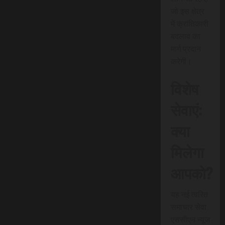
जो इस क्षेत्र
में क्रांतिकारी
बदलाव का
मार्ग प्रदान
करेगी।
विशेष
सेवाएं:
क्या
मिलेगा
आपको?
यह नई त्वरित
समाचार सेवा
एससीएन न्यूज