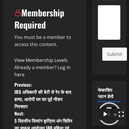
Membership
Required
You must be a member to
access this content.
Submit
View Membership Levels
Already a member?
Log in
here
P
Previous:
मेम्बरशिप
IRS अधिकारी की बेटी से रेप के बाद
o
प्लान डेमो
हत्या, आरोपी घर का पूर्व नौकर
गिरफ्तार
s
Video
Next:
00:00
04:54
Player
t
5 दिवसीय दिव्यांग कृत्रिम अंग शिविर
का सफल आयोजन,180 महिला एवं