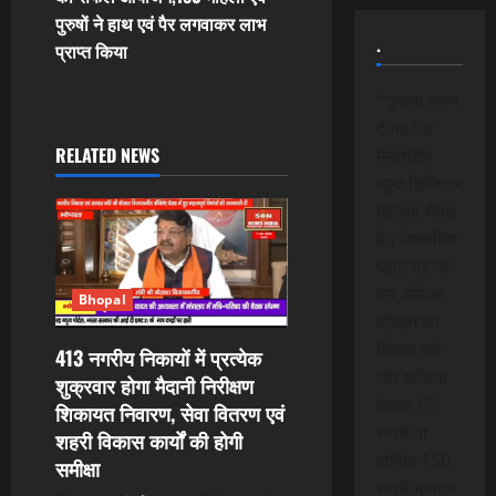
n
पुरुषों ने हाथ एवं पैर लगवाकर लाभ
.
प्राप्त किया
a
*कृपया ध्यान
v
दे यह पेड
i
RELATED NEWS
मेम्बरशिप
न्यूज डिजिटल
g
मीडिया चैनल
है। मेम्बरशिप
a
प्लान पर जा
t
कर सेलेक्ट
Bhopal
ऑप्शन को
i
क्लिक करे
413 नगरीय निकायों में प्रत्येक
और मासिक
शुक्रवार होगा मैदानी निरीक्षण
o
केवल 15
शिकायत निवारण, सेवा वितरण एवं
n
रूपये या
शहरी विकास कार्यों की होगी
वार्षिक 150
समीक्षा
रूपये भुगतान