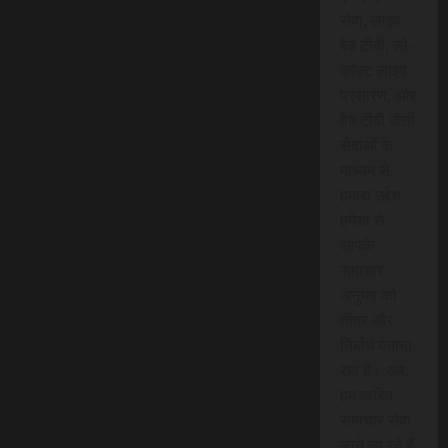
सेवा, लाइव
वेब टीवी, लो-
कॉस्ट लाइव
प्रसारण, और
वेब टीवी जैसी
सेवाओं के
माध्यम से,
हमारा उद्देश
हमेशा से
आपके
समाचार
अनुभव को
तीव्र और
निर्बाध बनाना
रहा है। अब,
हम त्वरित
समाचार सेवा
लाने जा रहे हैं