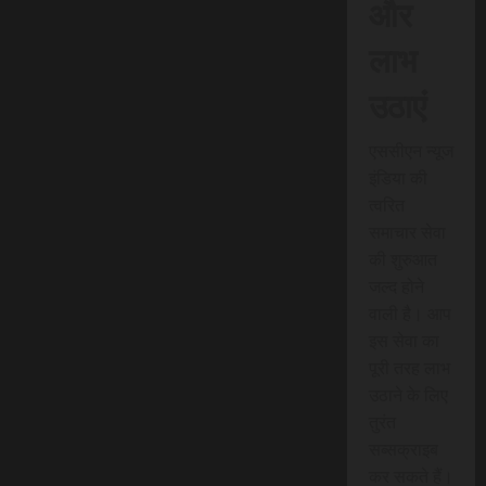
और
लाभ
उठाएं
एससीएन न्यूज
इंडिया की
त्वरित
समाचार सेवा
की शुरुआत
जल्द होने
वाली है। आप
इस सेवा का
पूरी तरह लाभ
उठाने के लिए
तुरंत
सब्सक्राइब
कर सकते हैं।