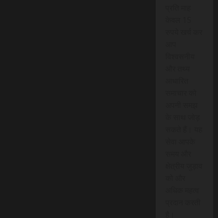
प्रति माह
केवल 15
रुपये खर्च कर
आप
विश्वसनीय
और तथ्य
आधारित
समाचार को
अपनी समझ
के साथ जोड़
सकते हैं। यह
सेवा आपके
समय और
क्षेत्रीय जुड़ाव
को और
अधिक महत्व
प्रदान करती
है।