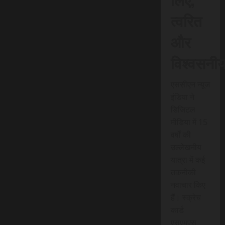
त्वरित
और
विश्वसनी
एससीएन न्यूज
इंडिया ने
डिजिटल
मीडिया में 15
वर्षों की
उल्लेखनीय
यात्रा में कई
तकनीकी
नवाचार किए
हैं। स्क्रेच
कार्ड
एसएमएस