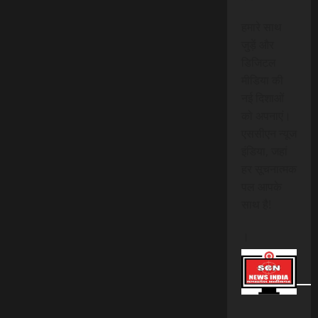
हमारे साथ
जुड़ें और
डिजिटल
मीडिया की
नई दिशाओं
को अपनाएं।
एससीएन न्यूज
इंडिया, जहां
हर सूचनात्मक
पल आपके
साथ है!
।