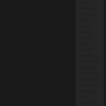
वितरण।
जिलों में हुई
घटनाओं पर
गहराई से
वीडियो
समाचार।
स्थानीय
धरना-
प्रदर्शन,
सांस्कृतिक
कार्यक्रम और
अन्य लाइव
इवेंट्स को वेब
टीवी पर लाइव
प्रसारण।
यह पहल न
केवल
समाचार को