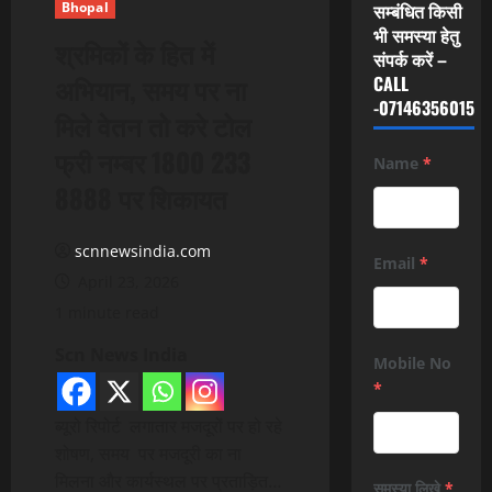
Bhopal
सम्बंधित किसी
भी समस्या हेतु
श्रमिकों के हित में
संपर्क करें –
अभियान, समय पर ना
CALL
-07146356015
मिले वेतन तो करे टोल
फ्री नम्बर 1800 233
Name
*
8888 पर शिकायत
scnnewsindia.com
Email
*
April 23, 2026
1 minute read
Scn News India
Mobile No
*
ब्यूरो रिपोर्ट लगातार मजदूरों पर हो रहे
शोषण, समय पर मजदूरी का ना
मिलना और कार्यस्थल पर प्रताड़ित…
समस्या लिखे
*