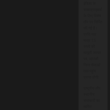
इंडिया के
सब्सक्राइबर्स
के लिए विशेष
तौर पर निर्मित
की गई है।
प्रति माह
मात्र 15
रुपये की
मामूली लागत
पर, आपको
निम्न सेवाओं
तक पहुंच
प्राप्त होगी:
राष्ट्रीय और
स्थानीय
समाचारों का
त्वरित