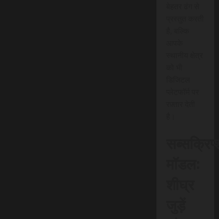
बेहतर ढंग से
प्रस्तुत करती
है, बल्कि
आपके
स्थानीय क्षेत्र
को भी
डिजिटल
प्लेटफॉर्म पर
रफ़्तार देती
है।
सब्सक्रिप
मॉडल:
शीघ्र
जुड़ें