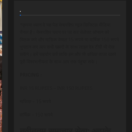
.
*कृपया ध्यान दे यह पेड मेम्बरशिप न्यूज डिजिटल मीडिया
चैनल है। मेम्बरशिप प्लान पर जा कर सेलेक्ट ऑप्शन को
क्लिक करे और मासिक केवल 15 रूपये या वार्षिक 150 रूपये
भुगतान कर आप सभी खबरों के साथ लाइव वेब टीवी भी देख
सकेंगे। हमें सहयोग करें ताकि हम और भी अधिक ताजा खबरे
पूरी विश्वसनीयता के साथ आप तक पंहुचा सके।
PRICING :
INR 15 RUPEES – INR 150 RUPEES
मासिक – 15 रूपये
वार्षिक – 150 रूपये
नवीनतम समाचार सेवा: आपके