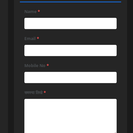
Name
*
Email
*
Mobile No
*
समस्या लिखे
*