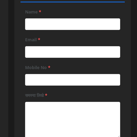
Name
*
Email
*
Mobile No
*
समस्या लिखे
*