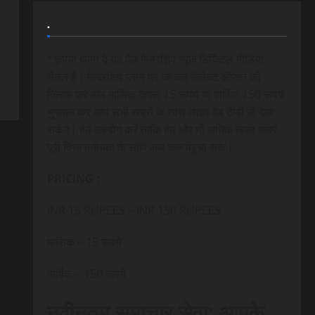
.
*कृपया ध्यान दे यह पेड मेम्बरशिप न्यूज डिजिटल मीडिया
चैनल है। मेम्बरशिप प्लान पर जा कर सेलेक्ट ऑप्शन को
क्लिक करे और मासिक केवल 15 रूपये या वार्षिक 150 रूपये
भुगतान कर आप सभी खबरों के साथ लाइव वेब टीवी भी देख
सकेंगे। हमें सहयोग करें ताकि हम और भी अधिक ताजा खबरे
पूरी विश्वसनीयता के साथ आप तक पंहुचा सके।
PRICING :
INR 15 RUPEES – INR 150 RUPEES
मासिक – 15 रूपये
वार्षिक – 150 रूपये
नवीनतम समाचार सेवा: आपके