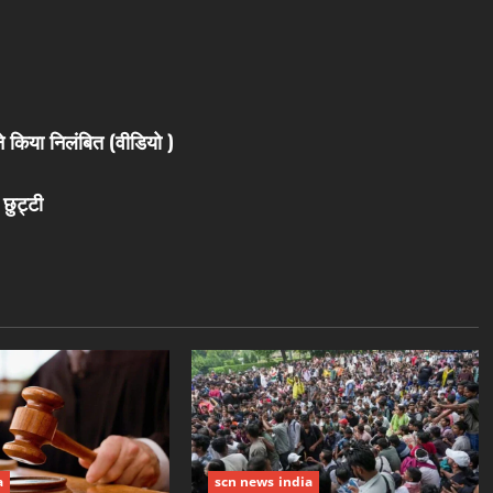
 किया निलंबित (वीडियो )
 छुट्टी
a
scn news india