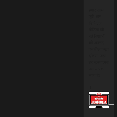
हमारे साथ
जुड़ें और
डिजिटल
मीडिया की
नई दिशाओं
को अपनाएं।
एससीएन न्यूज
इंडिया, जहां
हर सूचनात्मक
पल आपके
साथ है!
।