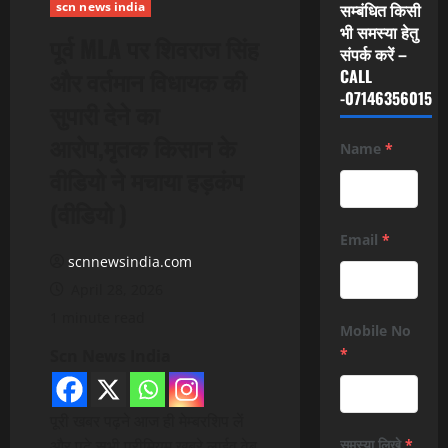
scn news india
सम्बंधित किसी
भी समस्या हेतु
पूर्व MLA पर शिवराज सिंह
संपर्क करें –
और वर्तमान विधायक की
CALL
-07146356015
सुपारी देने का
आरोप,मृतक किसान के
Name
*
वीडियो ने मचाया हड़कंप
(वीडियो )
Email
*
scnnewsindia.com
April 28, 2026
1 minute read
Mobile No
*
Scn News India
पूरी खबर पढ़ने आज ही मेम्बरशिप लें
और पढ़े सभी प्रीमियम खबरे लाईव वेब
समस्या लिखे
*