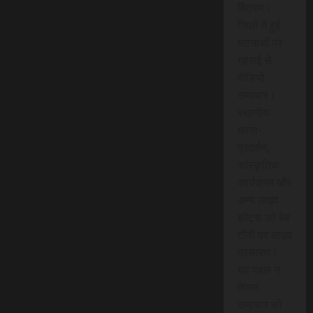
वितरण।
जिलों में हुई
घटनाओं पर
गहराई से
वीडियो
समाचार।
स्थानीय
धरना-
प्रदर्शन,
सांस्कृतिक
कार्यक्रम और
अन्य लाइव
इवेंट्स को वेब
टीवी पर लाइव
प्रसारण।
यह पहल न
केवल
समाचार को