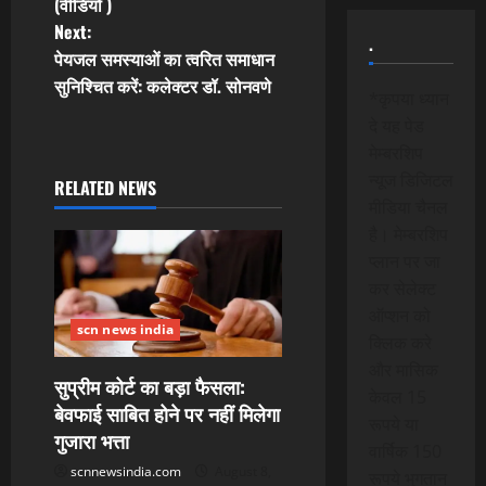
t
(वीडियो )
Next:
.
n
पेयजल समस्याओं का त्वरित समाधान
सुनिश्चित करें: कलेक्टर डॉ. सोनवणे
a
*कृपया ध्यान
दे यह पेड
v
मेम्बरशिप
न्यूज डिजिटल
i
RELATED NEWS
मीडिया चैनल
g
है। मेम्बरशिप
प्लान पर जा
a
कर सेलेक्ट
ऑप्शन को
t
scn news india
क्लिक करे
i
और मासिक
सुप्रीम कोर्ट का बड़ा फैसला:
केवल 15
बेवफाई साबित होने पर नहीं मिलेगा
o
रूपये या
गुजारा भत्ता
वार्षिक 150
n
scnnewsindia.com
August 8,
रूपये भुगतान