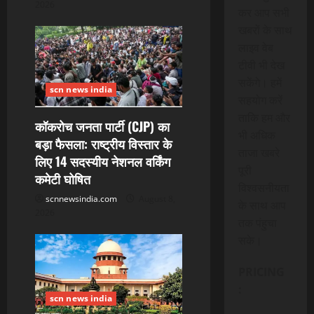
2026
कर आप सभी
खबरों के साथ
लाइव वेब
टीवी भी देख
सकेंगे। हमें
scn news india
सहयोग करें
ताकि हम और
कॉकरोच जनता पार्टी (CJP) का
भी अधिक
बड़ा फैसला: राष्ट्रीय विस्तार के
ताजा खबरे
लिए 14 सदस्यीय नेशनल वर्किंग
पूरी
कमेटी घोषित
विश्वसनीयता
scnnewsindia.com
August 8,
के साथ आप
2026
तक पंहुचा
सके।
PRICING
:
scn news india