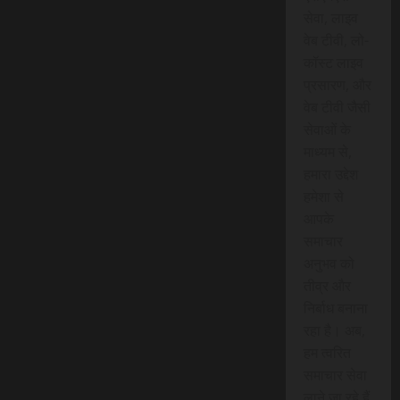
सेवा, लाइव
वेब टीवी, लो-
कॉस्ट लाइव
प्रसारण, और
वेब टीवी जैसी
सेवाओं के
माध्यम से,
हमारा उद्देश
हमेशा से
आपके
समाचार
अनुभव को
तीव्र और
निर्बाध बनाना
रहा है। अब,
हम त्वरित
समाचार सेवा
लाने जा रहे हैं