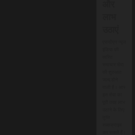
और
लाभ
उठाएं
एससीएन न्यूज
इंडिया की
त्वरित
समाचार सेवा
की शुरुआत
जल्द होने
वाली है। आप
इस सेवा का
पूरी तरह लाभ
उठाने के लिए
तुरंत
सब्सक्राइब
कर सकते हैं।