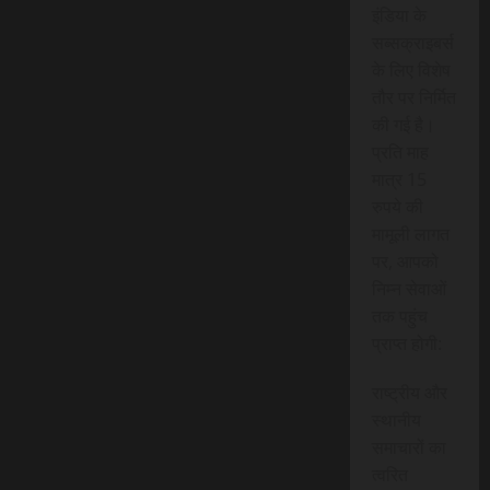
इंडिया के
सब्सक्राइबर्स
के लिए विशेष
तौर पर निर्मित
की गई है।
प्रति माह
मात्र 15
रुपये की
मामूली लागत
पर, आपको
निम्न सेवाओं
तक पहुंच
प्राप्त होगी:
राष्ट्रीय और
स्थानीय
समाचारों का
त्वरित