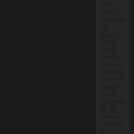
प्रति माह
केवल 15
रुपये खर्च कर
आप
विश्वसनीय
और तथ्य
आधारित
समाचार को
अपनी समझ
के साथ जोड़
सकते हैं। यह
सेवा आपके
समय और
क्षेत्रीय जुड़ाव
को और
अधिक महत्व
प्रदान करती
है।