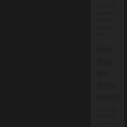
जो इस क्षेत्र
में क्रांतिकारी
बदलाव का
मार्ग प्रदान
करेगी।
विशेष
सेवाएं:
क्या
मिलेगा
आपको?
यह नई त्वरित
समाचार सेवा
एससीएन न्यूज