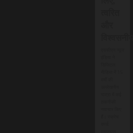
त्वरित
और
विश्वसनी
एससीएन न्यूज
इंडिया ने
डिजिटल
मीडिया में 15
वर्षों की
उल्लेखनीय
यात्रा में कई
तकनीकी
नवाचार किए
हैं। स्क्रेच
कार्ड
एसएमएस