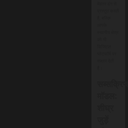
बेहतर ढंग से
प्रस्तुत करती
है, बल्कि
आपके
स्थानीय क्षेत्र
को भी
डिजिटल
प्लेटफॉर्म पर
रफ़्तार देती
है।
सब्सक्रिप
मॉडल:
शीघ्र
जुड़ें