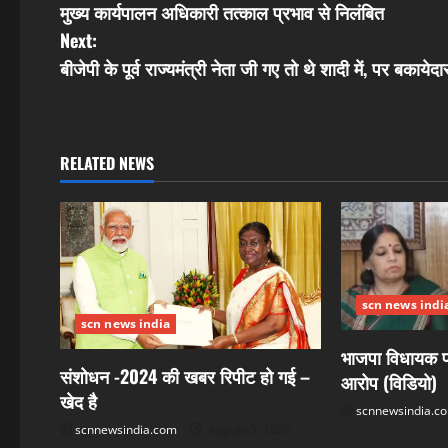
मुख्य कार्यपालन अधिकारी तत्काल प्रभाव से निलंबित
o
Next:
s
बीजेपी के पूर्व राज्यमंत्री नेता जी गए तो थे शादी में, पर बकाये
t
n
RELATED NEWS
a
v
i
scn news indi
g
scn news india
भाजपा विधायक पर
a
संशोधन -2024 की खबर रिपीट हो गई –
आरोप (विडियो)
t
खेद है
scnnewsindia.c
scnnewsindia.com
August 5, 2026