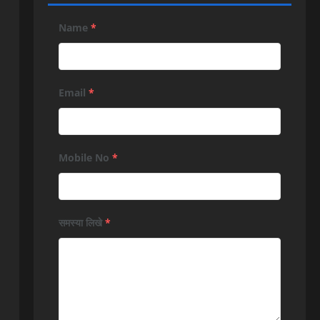
Name
*
Email
*
Mobile No
*
समस्या लिखे
*