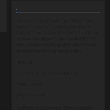
.
*कृपया ध्यान दे यह पेड मेम्बरशिप न्यूज डिजिटल मीडिया
चैनल है। मेम्बरशिप प्लान पर जा कर सेलेक्ट ऑप्शन को
क्लिक करे और मासिक केवल 15 रूपये या वार्षिक 150 रूपये
भुगतान कर आप सभी खबरों के साथ लाइव वेब टीवी भी देख
सकेंगे। हमें सहयोग करें ताकि हम और भी अधिक ताजा खबरे
पूरी विश्वसनीयता के साथ आप तक पंहुचा सके।
PRICING :
INR 15 RUPEES – INR 150 RUPEES
मासिक – 15 रूपये
वार्षिक – 150 रूपये
नवीनतम समाचार सेवा: आपके