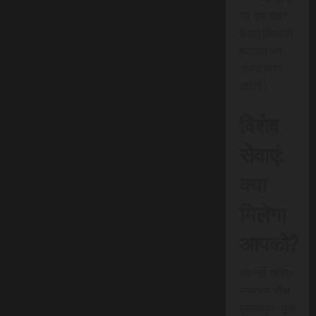
जो इस क्षेत्र
में क्रांतिकारी
बदलाव का
मार्ग प्रदान
करेगी।
विशेष
सेवाएं:
क्या
मिलेगा
आपको?
यह नई त्वरित
समाचार सेवा
एससीएन न्यूज