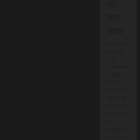
और
लाभ
उठाएं
एससीएन न्यूज
इंडिया की
त्वरित
समाचार सेवा
की शुरुआत
जल्द होने
वाली है। आप
इस सेवा का
पूरी तरह लाभ
उठाने के लिए
तुरंत
सब्सक्राइब
कर सकते हैं।