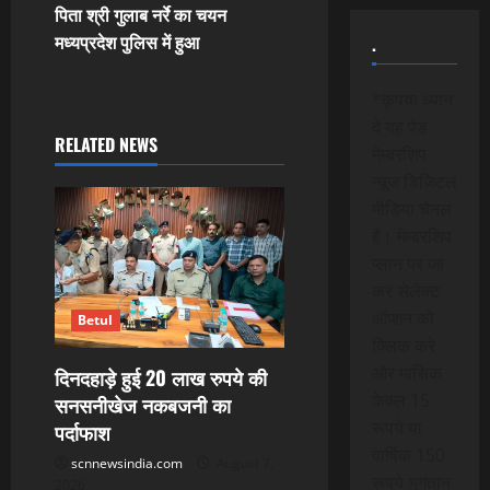
n
पिता श्री गुलाब नर्रे का चयन
मध्यप्रदेश पुलिस में हुआ
.
a
v
*कृपया ध्यान
दे यह पेड
i
RELATED NEWS
मेम्बरशिप
न्यूज डिजिटल
g
मीडिया चैनल
a
है। मेम्बरशिप
प्लान पर जा
t
कर सेलेक्ट
ऑप्शन को
Betul
i
क्लिक करे
o
और मासिक
दिनदहाड़े हुई 20 लाख रुपये की
केवल 15
सनसनीखेज नकबजनी का
n
रूपये या
पर्दाफाश
वार्षिक 150
scnnewsindia.com
August 7,
रूपये भुगतान
2026