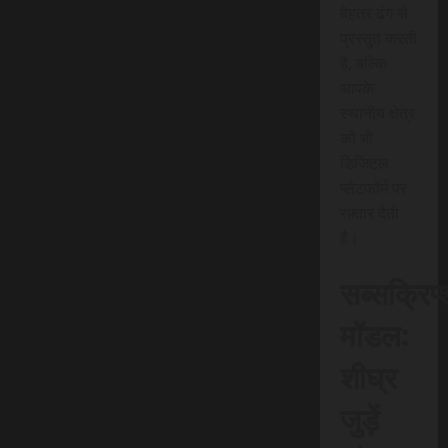
बेहतर ढंग से
प्रस्तुत करती
है, बल्कि
आपके
स्थानीय क्षेत्र
को भी
डिजिटल
प्लेटफॉर्म पर
रफ़्तार देती
है।
सब्सक्रिप
मॉडल:
शीघ्र
जुड़ें