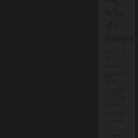
त्वरित
और
विश्वसनी
एससीएन न्यूज
इंडिया ने
डिजिटल
मीडिया में 15
वर्षों की
उल्लेखनीय
यात्रा में कई
तकनीकी
नवाचार किए
हैं। स्क्रेच
कार्ड
एसएमएस