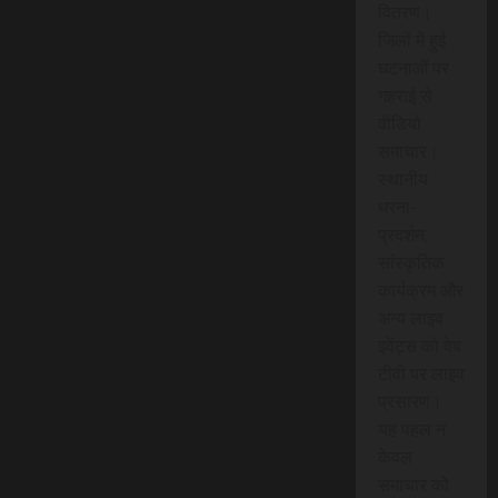
वितरण।
जिलों में हुई
घटनाओं पर
गहराई से
वीडियो
समाचार।
स्थानीय
धरना-
प्रदर्शन,
सांस्कृतिक
कार्यक्रम और
अन्य लाइव
इवेंट्स को वेब
टीवी पर लाइव
प्रसारण।
यह पहल न
केवल
समाचार को