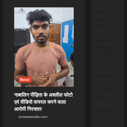
कर आप सभी
खबरों के साथ
लाइव वेब
टीवी भी देख
सकेंगे। हमें
सहयोग करें
ताकि हम और
भी अधिक
ताजा खबरे
पूरी
विश्वसनीयता
Betul
के साथ आप
तक पंहुचा
नाबालिग पीड़िता के अश्लील फोटो
सके।
एवं वीडियो वायरल करने वाला
आरोपी गिरफ्तार
PRICING
:
scnnewsindia.com
August 7,
2026