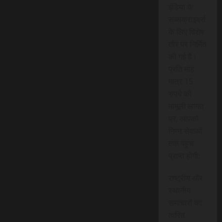
इंडिया के
सब्सक्राइबर्स
के लिए विशेष
तौर पर निर्मित
की गई है।
प्रति माह
मात्र 15
रुपये की
मामूली लागत
पर, आपको
निम्न सेवाओं
तक पहुंच
प्राप्त होगी:
राष्ट्रीय और
स्थानीय
समाचारों का
त्वरित