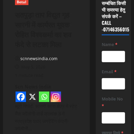
Betul
सम्बंधित किसी
भी समस्या हेतु
सतपुड़ा ताप विद्युत गृह
संपर्क करें –
सारनी में कार्यरत युवक
CALL
-07146356015
रोहित विश्वकर्मा का शव
फंदे से लटका मिला
Name
*
scnnewsindia.com
May 5, 2026
Email
*
1 minute read
Scn News India
Mobile No
ब्यूरो रिपोर्ट सारणी थाना क्षेत्र में स्टेट
*
बैंक कॉलोनी वार्ड क्रमांक 8 में
मध्यप्रदेश पावर जनरेटिंग कंपनी
कॉलोनी…
समस्या लिखे
*