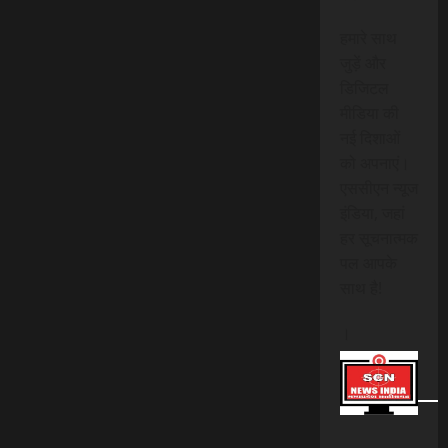
हमारे साथ
जुड़ें और
डिजिटल
मीडिया की
नई दिशाओं
को अपनाएं।
एससीएन न्यूज
इंडिया, जहां
हर सूचनात्मक
पल आपके
साथ है!
।