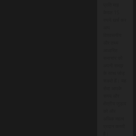
प्रति माह
केवल 15
रुपये खर्च कर
आप
विश्वसनीय
और तथ्य
आधारित
समाचार को
अपनी समझ
के साथ जोड़
सकते हैं। यह
सेवा आपके
समय और
क्षेत्रीय जुड़ाव
को और
अधिक महत्व
प्रदान करती
है।