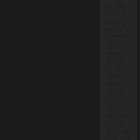
सेवा, लाइव
वेब टीवी, लो-
कॉस्ट लाइव
प्रसारण, और
वेब टीवी जैसी
सेवाओं के
माध्यम से,
हमारा उद्देश
हमेशा से
आपके
समाचार
अनुभव को
तीव्र और
निर्बाध बनाना
रहा है। अब,
हम त्वरित
समाचार सेवा
लाने जा रहे हैं