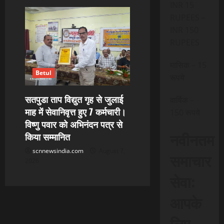
INR 15
RUPEES –
INR 150
RUPEES
मासिक – 15
Betul
रूपये
सतपुडा ताप विद्युत गृह से जुलाई
वार्षिक –
माह में सेवानिवृत्त हुए 7 कर्मचारी।
150 रूपये
विष्णु पवार को अभिनंदन पत्र से
नवीनतम
किया सम्मानित
scnnewsindia.com
August 7,
समाचार
2026
सेवा:
आपके
लिए,