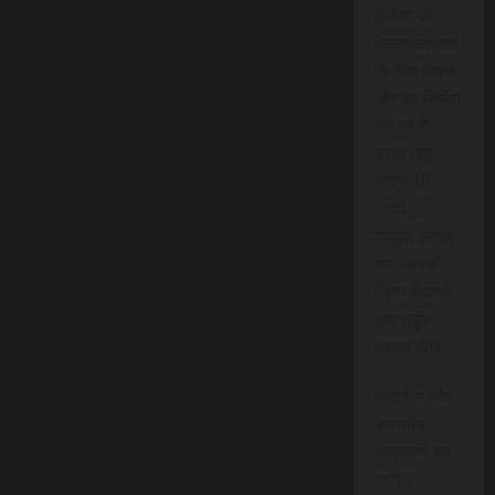
इंडिया के
सब्सक्राइबर्स
के लिए विशेष
तौर पर निर्मित
की गई है।
प्रति माह
मात्र 15
रुपये की
मामूली लागत
पर, आपको
निम्न सेवाओं
तक पहुंच
प्राप्त होगी:
राष्ट्रीय और
स्थानीय
समाचारों का
त्वरित