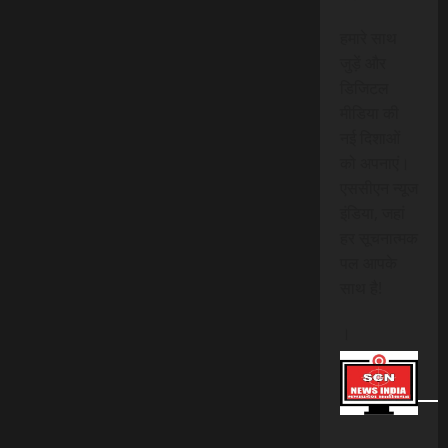
हमारे साथ
जुड़ें और
डिजिटल
मीडिया की
नई दिशाओं
को अपनाएं।
एससीएन न्यूज
इंडिया, जहां
हर सूचनात्मक
पल आपके
साथ है!
।