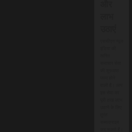
और
लाभ
उठाएं
एससीएन न्यूज
इंडिया की
त्वरित
समाचार सेवा
की शुरुआत
जल्द होने
वाली है। आप
इस सेवा का
पूरी तरह लाभ
उठाने के लिए
तुरंत
सब्सक्राइब
कर सकते हैं।