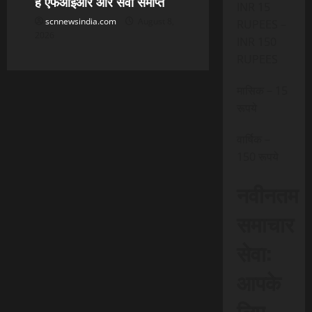
है एफआईआर और सेवा समाप्त
INR 15
scnnewsindia.com
August 8,
RUPEES –
2026
INR 150
RUPEES
मासिक – 15
रूपये
वार्षिक –
150 रूपये
नवीनतम
समाचार
सेवा:
आपके
लिए,