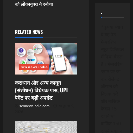
को लोकायुक्त ने दबोचा
a
.
v
*कृपया ध्यान
i
RELATED NEWS
दे यह पेड
मेम्बरशिप
g
न्यूज डिजिटल
a
मीडिया चैनल
है। मेम्बरशिप
scn news india
t
प्लान पर जा
कर सेलेक्ट
i
कराधान और अन्य कानून
ऑप्शन को
(संशोधन) विधेयक पास, UPI
o
क्लिक करे
पेमेंट पर बड़ी अपडेट
और मासिक
n
scnnewsindia.com
August 9,
केवल 15
2026
रूपये या
वार्षिक 150
रूपये भुगतान