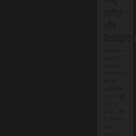
त्वरित
और
विश्वसनी
एससीएन न्यूज
इंडिया ने
डिजिटल
मीडिया में 15
वर्षों की
उल्लेखनीय
यात्रा में कई
तकनीकी
नवाचार किए
हैं। स्क्रेच
कार्ड
एसएमएस