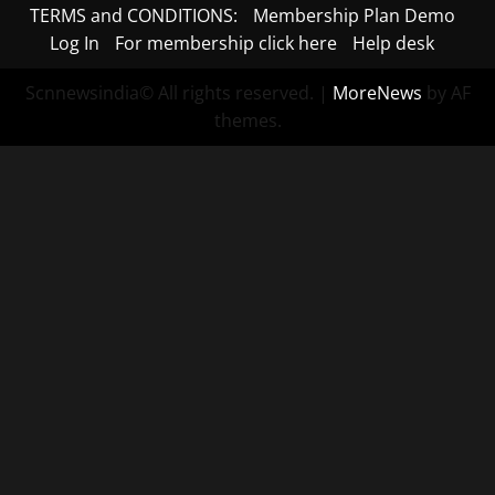
TERMS and CONDITIONS:
Membership Plan Demo
Log In
For membership click here
Help desk
Scnnewsindia© All rights reserved.
|
MoreNews
by AF
themes.