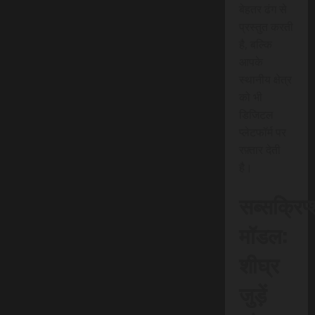
बेहतर ढंग से
प्रस्तुत करती
है, बल्कि
आपके
स्थानीय क्षेत्र
को भी
डिजिटल
प्लेटफॉर्म पर
रफ़्तार देती
है।
सब्सक्रिप
मॉडल:
शीघ्र
जुड़ें