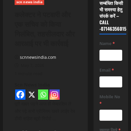
scn news india
सम्बंधित किसी
भी समस्या हेतु
कलेक्टर ने पटवारी और
संपर्क करें –
एक सचिव को किया
CALL
-07146356015
निलंबित, तहसीलदार और
आरआई पर भी कार्रवाई
Name
*
scnnewsindia.com
May 7, 2026
Email
*
1 minute read
Scn News India
Mobile No
पूरी खबर पढ़ने आज ही मेम्बरशिप लें
*
और पढ़े सभी प्रीमियम खबरे लाईव वेब
टीवी सहित ब्यूरो रिपोर्ट …
समस्या लिखे
*