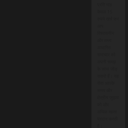
प्रति माह
केवल 15
रुपये खर्च कर
आप
विश्वसनीय
और तथ्य
आधारित
समाचार को
अपनी समझ
के साथ जोड़
सकते हैं। यह
सेवा आपके
समय और
क्षेत्रीय जुड़ाव
को और
अधिक महत्व
प्रदान करती
है।