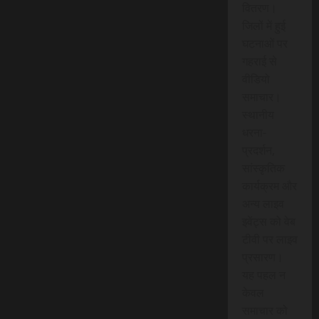
वितरण।
जिलों में हुई
घटनाओं पर
गहराई से
वीडियो
समाचार।
स्थानीय
धरना-
प्रदर्शन,
सांस्कृतिक
कार्यक्रम और
अन्य लाइव
इवेंट्स को वेब
टीवी पर लाइव
प्रसारण।
यह पहल न
केवल
समाचार को