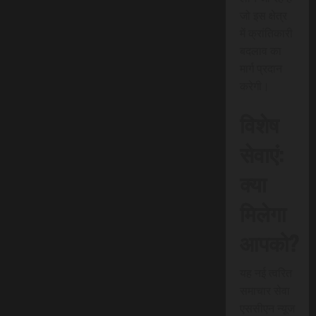
जो इस क्षेत्र
में क्रांतिकारी
बदलाव का
मार्ग प्रदान
करेगी।
विशेष
सेवाएं:
क्या
मिलेगा
आपको?
यह नई त्वरित
समाचार सेवा
एससीएन न्यूज