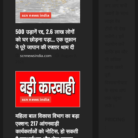
कर आप सभी
खबरों के साथ
scn news india
लाइव वेब
टीवी भी देख
500 उड़ानें रद्द, 2.6 लाख लोगों
सकेंगे। हमें
को घर छोड़ना पड़ा… एक तूफान
सहयोग करें
ने पूरे जापान की रफ्तार थाम दी
ताकि हम और
scnnewsindia.com
August 9,
भी अधिक
2026
ताजा खबरे
पूरी
विश्वसनीयता
के साथ आप
तक पंहुचा
scn news india
सके।
महिला बाल विकास विभाग का बड़ा
PRICING
एक्शन; 217 आंगनवाड़ी
:
कार्यकर्ताओं को नोटिस, हो सकती