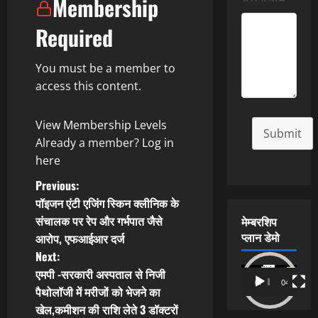
Membership
Required
You must be a member to
access this content.
View Membership Levels
Submit
Already a member?
Log in
here
P
Previous:
पॉइजन एंटी एजिंग स्किन क्लीनिक के
o
संचालक पर रेप और गर्भपात जैसे
मेम्बरशिप
प्लान डेमो
आरोप, एफआईआर दर्ज
s
Next:
t
Video
एमपी -सरकारी अस्पताल से निजी
00:00
04:54
Player
पैथोलॉजी में मरीजों को भेजने का
n
खेल,कमीशन की राशि लेते 3 डॉक्टरों