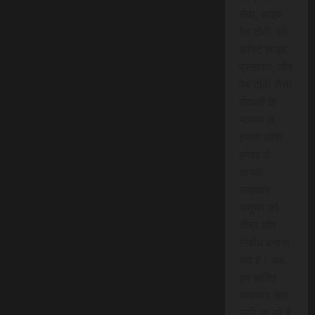
सेवा, लाइव
वेब टीवी, लो-
कॉस्ट लाइव
प्रसारण, और
वेब टीवी जैसी
सेवाओं के
माध्यम से,
हमारा उद्देश
हमेशा से
आपके
समाचार
अनुभव को
तीव्र और
निर्बाध बनाना
रहा है। अब,
हम त्वरित
समाचार सेवा
लाने जा रहे हैं