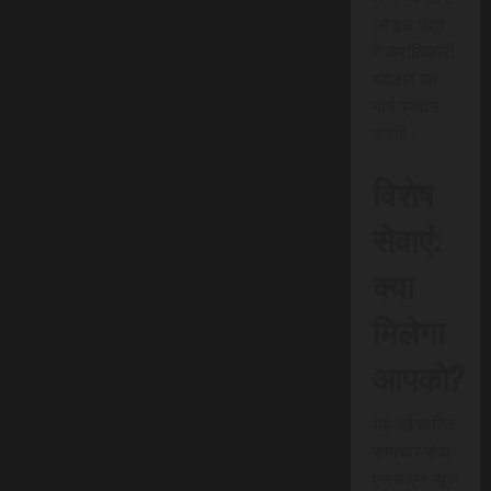
जो इस क्षेत्र
में क्रांतिकारी
बदलाव का
मार्ग प्रदान
करेगी।
विशेष
सेवाएं:
क्या
मिलेगा
आपको?
यह नई त्वरित
समाचार सेवा
एससीएन न्यूज