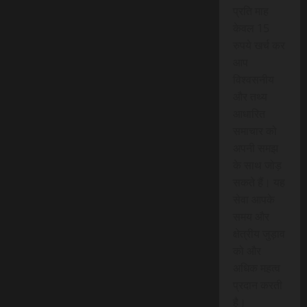
प्रति माह
केवल 15
रुपये खर्च कर
आप
विश्वसनीय
और तथ्य
आधारित
समाचार को
अपनी समझ
के साथ जोड़
सकते हैं। यह
सेवा आपके
समय और
क्षेत्रीय जुड़ाव
को और
अधिक महत्व
प्रदान करती
है।