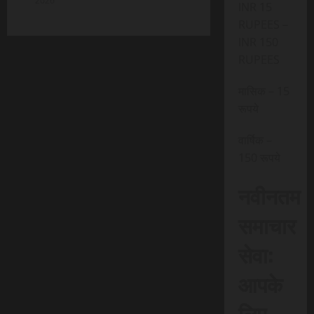
2026
INR 15
RUPEES –
INR 150
RUPEES
मासिक – 15
रूपये
वार्षिक –
150 रूपये
नवीनतम
समाचार
सेवा:
आपके
लिए,