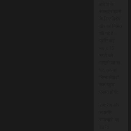
इंडिया के
सब्सक्राइबर्स
के लिए विशेष
तौर पर निर्मित
की गई है।
प्रति माह
मात्र 15
रुपये की
मामूली लागत
पर, आपको
निम्न सेवाओं
तक पहुंच
प्राप्त होगी:
राष्ट्रीय और
स्थानीय
समाचारों का
त्वरित