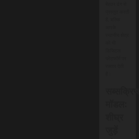
बेहतर ढंग से
प्रस्तुत करती
है, बल्कि
आपके
स्थानीय क्षेत्र
को भी
डिजिटल
प्लेटफॉर्म पर
रफ़्तार देती
है।
सब्सक्रिप
मॉडल:
शीघ्र
जुड़ें