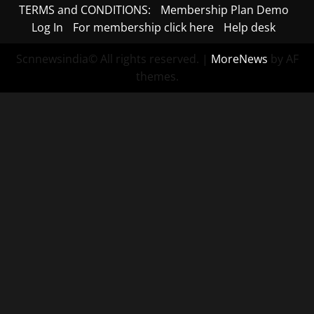
TERMS and CONDITIONS:
Membership Plan Demo
Log In
For membership click here
Help desk
Scnnewsindia© All rights reserved.
|
MoreNews
by AF
themes.