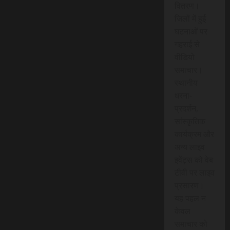
वितरण।
जिलों में हुई
घटनाओं पर
गहराई से
वीडियो
समाचार।
स्थानीय
धरना-
प्रदर्शन,
सांस्कृतिक
कार्यक्रम और
अन्य लाइव
इवेंट्स को वेब
टीवी पर लाइव
प्रसारण।
यह पहल न
केवल
समाचार को