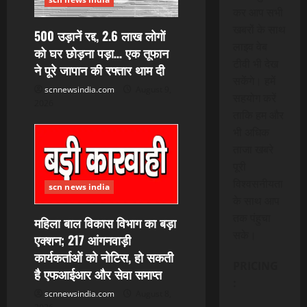
कर आप सभी
खबरों के साथ
500 उड़ानें रद्द, 2.6 लाख लोगों
लाइव वेब
को घर छोड़ना पड़ा… एक तूफान
टीवी भी देख
ने पूरे जापान की रफ्तार थाम दी
सकेंगे। हमें
scnnewsindia.com
August 9,
सहयोग करें
2026
ताकि हम और
भी अधिक
ताजा खबरे
पूरी
विश्वसनीयता
scn news india
के साथ आप
तक पंहुचा
महिला बाल विकास विभाग का बड़ा
सके।
एक्शन; 217 आंगनवाड़ी
कार्यकर्ताओं को नोटिस, हो सकती
PRICING
है एफआईआर और सेवा समाप्त
:
scnnewsindia.com
August 8,