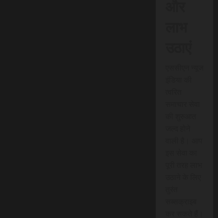
और
लाभ
उठाएं
एससीएन न्यूज
इंडिया की
त्वरित
समाचार सेवा
की शुरुआत
जल्द होने
वाली है। आप
इस सेवा का
पूरी तरह लाभ
उठाने के लिए
तुरंत
सब्सक्राइब
कर सकते हैं।