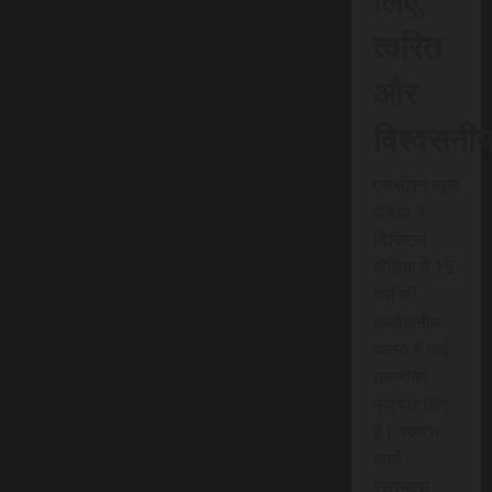
त्वरित
और
विश्वसनी
एससीएन न्यूज
इंडिया ने
डिजिटल
मीडिया में 15
वर्षों की
उल्लेखनीय
यात्रा में कई
तकनीकी
नवाचार किए
हैं। स्क्रेच
कार्ड
एसएमएस