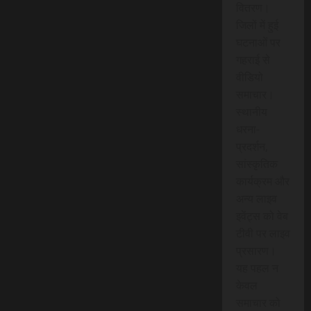
वितरण।
जिलों में हुई
घटनाओं पर
गहराई से
वीडियो
समाचार।
स्थानीय
धरना-
प्रदर्शन,
सांस्कृतिक
कार्यक्रम और
अन्य लाइव
इवेंट्स को वेब
टीवी पर लाइव
प्रसारण।
यह पहल न
केवल
समाचार को