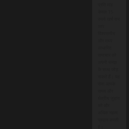
प्रति माह
केवल 15
रुपये खर्च कर
आप
विश्वसनीय
और तथ्य
आधारित
समाचार को
अपनी समझ
के साथ जोड़
सकते हैं। यह
सेवा आपके
समय और
क्षेत्रीय जुड़ाव
को और
अधिक महत्व
प्रदान करती
है।