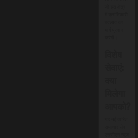
जो इस क्षेत्र
में क्रांतिकारी
बदलाव का
मार्ग प्रदान
करेगी।
विशेष
सेवाएं:
क्या
मिलेगा
आपको?
यह नई त्वरित
समाचार सेवा
एससीएन न्यूज