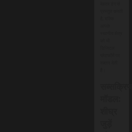
बेहतर ढंग से
प्रस्तुत करती
है, बल्कि
आपके
स्थानीय क्षेत्र
को भी
डिजिटल
प्लेटफॉर्म पर
रफ़्तार देती
है।
सब्सक्रिप
मॉडल:
शीघ्र
जुड़ें