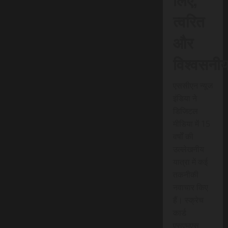
त्वरित
और
विश्वसनी
एससीएन न्यूज
इंडिया ने
डिजिटल
मीडिया में 15
वर्षों की
उल्लेखनीय
यात्रा में कई
तकनीकी
नवाचार किए
हैं। स्क्रेच
कार्ड
एसएमएस