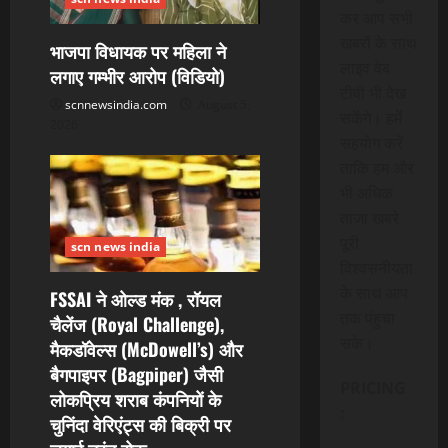
कर आप सभी
खबरों के साथ
भाजपा विधायक पर महिला ने
लाइव वेब
लगाए गम्भीर आरोप (विडियो)
टीवी भी देख
scnnewsindia.com
August 5,
सकेंगे। हमें
2026
सहयोग करें
ताकि हम और
भी अधिक
ताजा खबरे
पूरी
scn news india
विश्वसनीयता
के साथ आप
FSSAI ने ओल्ड मंक , रॉयल
तक पंहुचा
चैलेंज (Royal Challenge),
सके।
मैकडॉवेल्स (McDowell’s) और
बैगपाइपर (Bagpiper) जैसी
PRICING
लोकप्रिय शराब कंपनियों के
:
चुनिंदा वेरिएंट्स की बिक्री पर