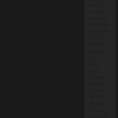
सेवा, लाइव
वेब टीवी, लो-
कॉस्ट लाइव
प्रसारण, और
वेब टीवी जैसी
सेवाओं के
माध्यम से,
हमारा उद्देश
हमेशा से
आपके
समाचार
अनुभव को
तीव्र और
निर्बाध बनाना
रहा है। अब,
हम त्वरित
समाचार सेवा
लाने जा रहे हैं