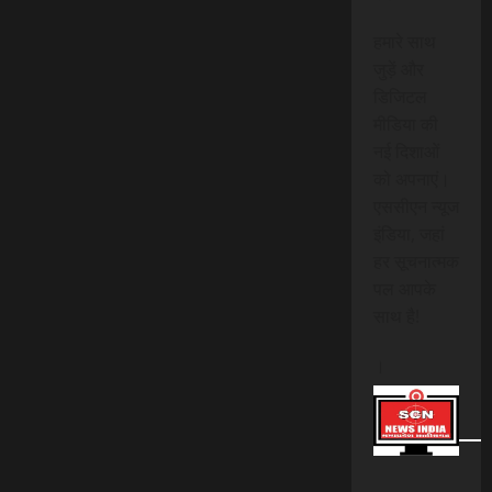
हमारे साथ
जुड़ें और
डिजिटल
मीडिया की
नई दिशाओं
को अपनाएं।
एससीएन न्यूज
इंडिया, जहां
हर सूचनात्मक
पल आपके
साथ है!
।