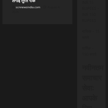
लगाई तुरंत रोक
INR 15
scnnewsindia.com
August 4,
RUPEES –
2026
INR 150
RUPEES
मासिक – 15
रूपये
वार्षिक –
150 रूपये
नवीनतम
समाचार
सेवा:
आपके
लिए,