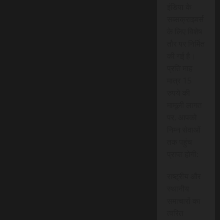
इंडिया के
सब्सक्राइबर्स
के लिए विशेष
तौर पर निर्मित
की गई है।
प्रति माह
मात्र 15
रुपये की
मामूली लागत
पर, आपको
निम्न सेवाओं
तक पहुंच
प्राप्त होगी:
राष्ट्रीय और
स्थानीय
समाचारों का
त्वरित