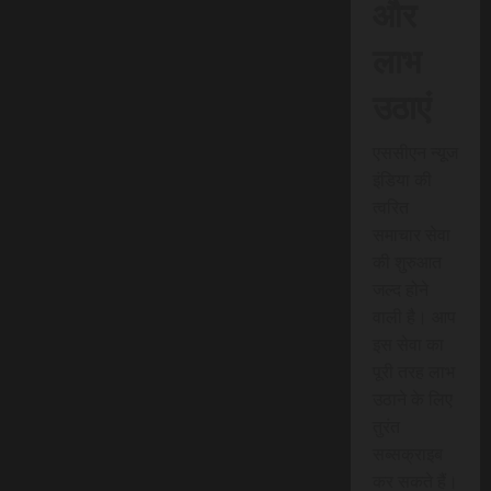
और
लाभ
उठाएं
एससीएन न्यूज
इंडिया की
त्वरित
समाचार सेवा
की शुरुआत
जल्द होने
वाली है। आप
इस सेवा का
पूरी तरह लाभ
उठाने के लिए
तुरंत
सब्सक्राइब
कर सकते हैं।