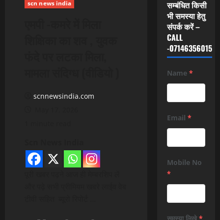
scn news india
सम्बंधित किसी
भी समस्या हेतु
एमपी -कमरे में मिला
संपर्क करें –
शिक्षिका का शव , युवक
CALL
-07146356015
फंदे पर लटका मिला,
मामला संदिग्ध (वीडियो )
Name
*
scnnewsindia.com
May 17, 2026
Email
*
1 minute read
Scn News India
Mobile No
पूरी खबर पढ़ने आज ही मेम्बरशिप लें
*
और पढ़े सभी प्रीमियम खबरे लाईव वेब
टीवी सहित ब्यूरो रिपोर्ट …
समस्या लिखे
*